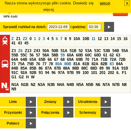
Nasza strona wykorzystuje pliki cookie. Dowiedz się
więcej
x
#
więcej.
Sprawdź rozkład na dzień:
i godzinę:
Z
Z1
Z2
0
1
2
3
4
5
6
7
8
9
10A
10B
11
12
13
14
15
16
41
43
45
Z3
Z6
Z13
Z43
50A
50B
51A
51B
52
53A
53C
53B
54B
55A
55B
55C
56
57
58A
58B
59
60A
60B
60C
60D
61
62
63
64A
64B
65A
65B
66
67
68
69A
69B
70
71A
71B
72A
72B
73
75A
75B
76
77
78
80A
80B
81A
81B
82A
82B
83
84A
84B
85A
85B
86
87A
87B
88A
88B
88C
88D
89
90
91A
91B
91C
92A
92B
93
94
96
97A
97B
99
100
101
201
202
6.
F1
G1
G2
H
W
N1A
N1B
N2
N3A
N3B
N4A
N4B
N5A
N5B
N6
N7A
N7B
N8
N9
Linie
Zmiany
Utrudnienia
Przystanki
Połączenia
Schematy
Pobierz