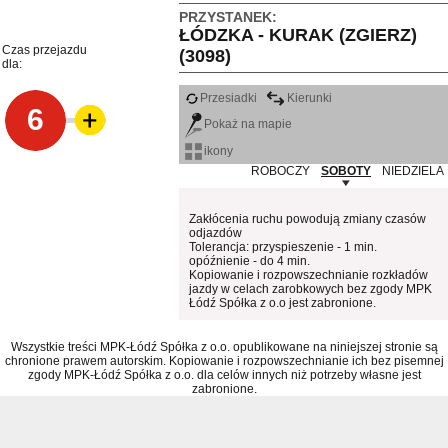
PRZYSTANEK:
ŁÓDZKA - KURAK (ZGIERZ)
Czas przejazdu
(3098)
dla:
Przesiadki
Kierunki
6
Pokaż na mapie
ikony
ROBOCZY
SOBOTY
NIEDZIELA
Zakłócenia ruchu powodują zmiany czasów
odjazdów
Tolerancja: przyspieszenie - 1 min.
opóźnienie - do 4 min.
Kopiowanie i rozpowszechnianie rozkładów
jazdy w celach zarobkowych bez zgody MPK
Łódź Spółka z o.o jest zabronione.
Wszystkie treści MPK-Łódź Spółka z o.o. opublikowane na niniejszej stronie są
chronione prawem autorskim. Kopiowanie i rozpowszechnianie ich bez pisemnej
zgody MPK-Łódź Spółka z o.o. dla celów innych niż potrzeby własne jest
zabronione.