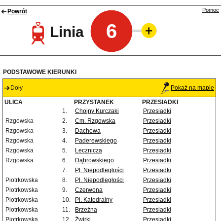
Pomoc
Powrót
6
Linia
PODSTAWOWE KIERUNKI
Doły
Pokaż na mapie
ULICA
PRZYSTANEK
PRZESIADKI
1.
Chojny Kurczaki
Przesiadki
Rzgowska
2.
Cm. Rzgowska
Przesiadki
Rzgowska
3.
Dachowa
Przesiadki
Rzgowska
4.
Paderewskiego
Przesiadki
Rzgowska
5.
Lecznicza
Przesiadki
Rzgowska
6.
Dąbrowskiego
Przesiadki
7.
Pl. Niepodległości
Przesiadki
Piotrkowska
8.
Pl. Niepodległości
Przesiadki
Piotrkowska
9.
Czerwona
Przesiadki
Piotrkowska
10.
Pl. Katedralny
Przesiadki
Piotrkowska
11.
Brzeźna
Przesiadki
Piotrkowska
12.
Żwirki
Przesiadki