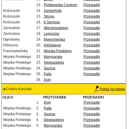
13.
Piotrkowska Centrum
Przesiadki
Kościuszki
14.
Zamenhofa
Przesiadki
Kościuszki
15.
Struga
Przesiadki
Kościuszki
16.
6 Sierpnia
Przesiadki
Zachodnia
17.
Więckowskiego
Przesiadki
Zachodnia
18.
Legionów
Przesiadki
Ogrodowa
19.
Nowomiejska
Przesiadki
Północna
20.
Kilińskiego
Przesiadki
Franciszkańska
21.
Wojska Polskiego
Przesiadki
Wojska Polskiego
22.
Marynarska
Przesiadki
Wojska Polskiego
23.
Głowackiego
Przesiadki
Wojska Polskiego
24.
Sporna
Przesiadki
Wojska Polskiego
25.
Palki
Przesiadki
26.
Doły
Chojny Kurczaki
Pokaż na mapie
ULICA
PRZYSTANEK
PRZESIADKI
1.
Doły
Przesiadki
Wojska Polskiego
2.
Palki
Przesiadki
Wojska Polskiego
3.
Sporna
Przesiadki
Wojska Polskiego
4.
Głowackiego
Przesiadki
Wojska Polskiego
5.
Marynarska
Przesiadki