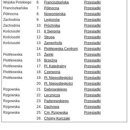
Wojska Polskiego
6.
Franciszkańska
Przesiadki
Franciszkańska
7.
Północna
Przesiadki
Północna
8.
Nowomiejska
Przesiadki
Zachodnia
9.
Legionów
Przesiadki
Zachodnia
10.
Próchnika
Przesiadki
Kościuszki
11.
6 Sierpnia
Przesiadki
Kościuszki
12.
Struga
Przesiadki
Kościuszki
13.
Zamenhofa
Przesiadki
14.
Piotrkowska Centrum
Przesiadki
Piotrkowska
15.
Żwirki
Przesiadki
Piotrkowska
16.
Brzeźna
Przesiadki
Piotrkowska
17.
Pl. Katedralny
Przesiadki
Piotrkowska
18.
Czerwona
Przesiadki
Piotrkowska
19.
Pl. Niepodległości
Przesiadki
20.
Pl. Niepodległości
Przesiadki
Rzgowska
21.
Dąbrowskiego
Przesiadki
Rzgowska
22.
Lecznicza
Przesiadki
Rzgowska
23.
Paderewskiego
Przesiadki
Rzgowska
24.
Dachowa
Przesiadki
Rzgowska
25.
Cm. Rzgowska
Przesiadki
26.
Chojny Kurczaki