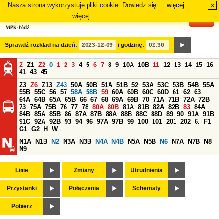
Nasza strona wykorzystuje pliki cookie. Dowiedz się
więcej
x
#
więcej.
Sprawdź rozkład na dzień:
i godzinę:
Z
Z1
Z2
0
1
2
3
4
5
6
7
8
9
10A
10B
11
12
13
14
15
16
41
43
45
Z3
Z6
Z13
Z43
50A
50B
51A
51B
52
53A
53C
53B
54B
55A
55B
55C
56
57
58A
58B
59
60A
60B
60C
60D
61
62
63
64A
64B
65A
65B
66
67
68
69A
69B
70
71A
71B
72A
72B
73
75A
75B
76
77
78
80A
80B
81A
81B
82A
82B
83
84A
84B
85A
85B
86
87A
87B
88A
88B
88C
88D
89
90
91A
91B
91C
92A
92B
93
94
96
97A
97B
99
100
101
201
202
6.
F1
G1
G2
H
W
N1A
N1B
N2
N3A
N3B
N4A
N4B
N5A
N5B
N6
N7A
N7B
N8
N9
Linie
Zmiany
Utrudnienia
Przystanki
Połączenia
Schematy
Pobierz