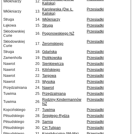
Włókniarzy
12.
Kaliska)
Karolewska (Dw. Ł.
Przesiadki
Włókniarzy
13.
Kaliska)
Struga
14.
Włókniarzy
Przesiadki
Łąkowa
15.
Struga
Przesiadki
Skłodowskiej
Przesiadki
16.
Pogonowskiego NŻ
Curie
Skłodowskiej
Przesiadki
17.
Żeromskiego
Curie
Struga
18.
Gdańska
Przesiadki
Zamenhofa
19.
Piotrkowska
Przesiadki
Nawrot
20.
Sienkiewicza
Przesiadki
Nawrot
21.
Kilińskiego
Przesiadki
Nawrot
22.
Targowa
Przesiadki
Nawrot
23.
Wysoka
Przesiadki
Przędzalniana
24.
Nawrot
Przesiadki
Tuwima
25.
Przędzalniana
Przesiadki
Rodziny Kindermannów
Przesiadki
Tuwima
26.
NŻ
Kopcińskiego
27.
Tuwima
Przesiadki
Piłsudskiego
28.
Śmigłego-Rydza
Przesiadki
Piłsudskiego
29.
Sarnia
Przesiadki
Piłsudskiego
30.
CH Tulipan
Przesiadki
Piłsudskiego
31.
Konstytucyjna (Wi-Ma)
Przesiadki