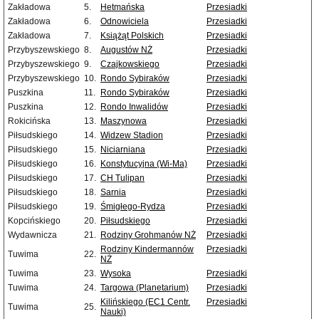
Zakładowa
5.
Hetmańska
Przesiadki
Zakładowa
6.
Odnowiciela
Przesiadki
Zakładowa
7.
Książąt Polskich
Przesiadki
Przybyszewskiego
8.
Augustów NŻ
Przesiadki
Przybyszewskiego
9.
Czajkowskiego
Przesiadki
Przybyszewskiego
10.
Rondo Sybiraków
Przesiadki
Puszkina
11.
Rondo Sybiraków
Przesiadki
Puszkina
12.
Rondo Inwalidów
Przesiadki
Rokicińska
13.
Maszynowa
Przesiadki
Piłsudskiego
14.
Widzew Stadion
Przesiadki
Piłsudskiego
15.
Niciarniana
Przesiadki
Piłsudskiego
16.
Konstytucyjna (Wi-Ma)
Przesiadki
Piłsudskiego
17.
CH Tulipan
Przesiadki
Piłsudskiego
18.
Sarnia
Przesiadki
Piłsudskiego
19.
Śmigłego-Rydza
Przesiadki
Kopcińskiego
20.
Piłsudskiego
Przesiadki
Wydawnicza
21.
Rodziny Grohmanów NŻ
Przesiadki
Rodziny Kindermannów
Przesiadki
Tuwima
22.
NŻ
Tuwima
23.
Wysoka
Przesiadki
Tuwima
24.
Targowa (Planetarium)
Przesiadki
Kilińskiego (EC1 Centr.
Przesiadki
Tuwima
25.
Nauki)