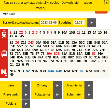
Nasza strona wykorzystuje pliki cookie. Dowiedz się
więcej
x
#
więcej.
Sprawdź rozkład na dzień:
i godzinę:
Z
Z1
Z2
0
1
2
3
4
5
6
7
8
9
10A
10B
11
12
13
14
15
16
41
43
45
Z3
Z6
Z13
Z43
50A
50B
51A
51B
52
53A
53C
53B
54B
55A
55B
55C
56
57
58A
58B
59
60A
60B
60C
60D
61
62
63
64A
64B
65A
65B
66
67
68
69A
69B
70
71A
71B
72A
72B
73
75A
75B
76
77
78
80A
80B
81A
81B
82A
82B
83
84A
84B
85A
85B
86
87A
87B
88A
88B
88C
88D
89
90
91A
91B
91C
92A
92B
93
94
96
97A
97B
99
100
101
201
202
6.
F1
G1
G2
H
W
N1A
N1B
N2
N3A
N3B
N4A
N4B
N5A
N5B
N6
N7A
N7B
N8
N9
Linie
Zmiany
Utrudnienia
Przystanki
Połączenia
Schematy
Pobierz