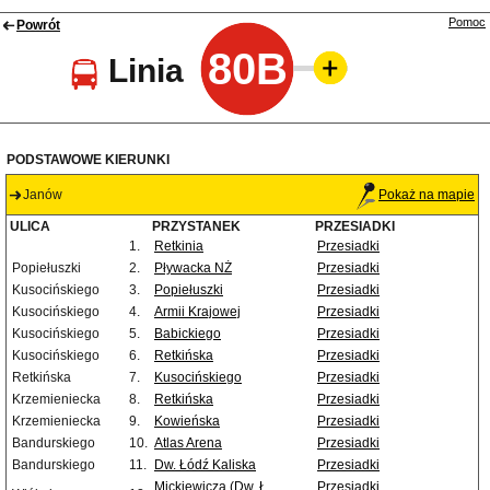
Pomoc
Powrót
80B
Linia
PODSTAWOWE KIERUNKI
Janów
Pokaż na mapie
ULICA
PRZYSTANEK
PRZESIADKI
1.
Retkinia
Przesiadki
Popiełuszki
2.
Pływacka NŻ
Przesiadki
Kusocińskiego
3.
Popiełuszki
Przesiadki
Kusocińskiego
4.
Armii Krajowej
Przesiadki
Kusocińskiego
5.
Babickiego
Przesiadki
Kusocińskiego
6.
Retkińska
Przesiadki
Retkińska
7.
Kusocińskiego
Przesiadki
Krzemieniecka
8.
Retkińska
Przesiadki
Krzemieniecka
9.
Kowieńska
Przesiadki
Bandurskiego
10.
Atlas Arena
Przesiadki
Bandurskiego
11.
Dw. Łódź Kaliska
Przesiadki
Mickiewicza (Dw. Ł.
Przesiadki