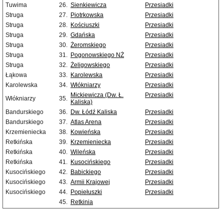
Tuwima
26.
Sienkiewicza
Przesiadki
Struga
27.
Piotrkowska
Przesiadki
Struga
28.
Kościuszki
Przesiadki
Struga
29.
Gdańska
Przesiadki
Struga
30.
Żeromskiego
Przesiadki
Struga
31.
Pogonowskiego NŻ
Przesiadki
Struga
32.
Żeligowskiego
Przesiadki
Łąkowa
33.
Karolewska
Przesiadki
Karolewska
34.
Włókniarzy
Przesiadki
Mickiewicza (Dw. Ł.
Przesiadki
Włókniarzy
35.
Kaliska)
Bandurskiego
36.
Dw. Łódź Kaliska
Przesiadki
Bandurskiego
37.
Atlas Arena
Przesiadki
Krzemieniecka
38.
Kowieńska
Przesiadki
Retkińska
39.
Krzemieniecka
Przesiadki
Retkińska
40.
Wileńska
Przesiadki
Retkińska
41.
Kusocińskiego
Przesiadki
Kusocińskiego
42.
Babickiego
Przesiadki
Kusocińskiego
43.
Armii Krajowej
Przesiadki
Kusocińskiego
44.
Popiełuszki
Przesiadki
45.
Retkinia