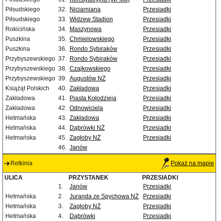
Piłsudskiego
32.
Niciarniana
Przesiadki
Piłsudskiego
33.
Widzew Stadion
Przesiadki
Rokicińska
34.
Maszynowa
Przesiadki
Puszkina
35.
Chmielowskiego
Przesiadki
Puszkina
36.
Rondo Sybiraków
Przesiadki
Przybyszewskiego
37.
Rondo Sybiraków
Przesiadki
Przybyszewskiego
38.
Czajkowskiego
Przesiadki
Przybyszewskiego
39.
Augustów NŻ
Przesiadki
Książąt Polskich
40.
Zakładowa
Przesiadki
Zakładowa
41.
Piasta Kołodzieja
Przesiadki
Zakładowa
42.
Odnowiciela
Przesiadki
Hetmańska
43.
Zakładowa
Przesiadki
Hetmańska
44.
Dąbrówki NŻ
Przesiadki
Hetmańska
45.
Zagłoby NŻ
Przesiadki
46.
Janów
Retkinia
Pokaż na mapie
ULICA
PRZYSTANEK
PRZESIADKI
1.
Janów
Przesiadki
Hetmańska
2.
Juranda ze Spychowa NŻ
Przesiadki
Hetmańska
3.
Zagłoby NŻ
Przesiadki
Hetmańska
4.
Dąbrówki
Przesiadki