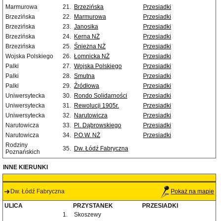
Marmurowa
21.
Brzezińska
Przesiadki
Brzezińska
22.
Marmurowa
Przesiadki
Brzezińska
23.
Janosika
Przesiadki
Brzezińska
24.
Kerna NŻ
Przesiadki
Brzezińska
25.
Śnieżna NŻ
Przesiadki
Wojska Polskiego
26.
Łomnicka NŻ
Przesiadki
Palki
27.
Wojska Polskiego
Przesiadki
Palki
28.
Smutna
Przesiadki
Palki
29.
Źródłowa
Przesiadki
Uniwersytecka
30.
Rondo Solidarności
Przesiadki
Uniwersytecka
31.
Rewolucji 1905r.
Przesiadki
Uniwersytecka
32.
Narutowicza
Przesiadki
Narutowicza
33.
Pl. Dąbrowskiego
Przesiadki
Narutowicza
34.
P.O.W. NŻ
Przesiadki
Rodziny
35.
Dw. Łódź Fabryczna
Poznańskich
INNE KIERUNKI
Dw. Łódź Fabryczna
Pokaż na mapie
ULICA
PRZYSTANEK
PRZESIADKI
1.
Skoszewy