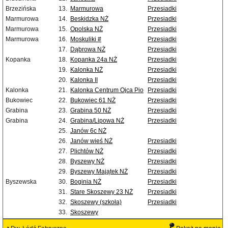
Brzezińska
13.
Marmurowa
Przesiadki
Marmurowa
14.
Beskidzka NŻ
Przesiadki
Marmurowa
15.
Opolska NŻ
Przesiadki
Marmurowa
16.
Moskuliki #
Przesiadki
17.
Dąbrowa NŻ
Przesiadki
Kopanka
18.
Kopanka 24a NŻ
Przesiadki
19.
Kalonka NŻ
Przesiadki
20.
Kalonka II
Przesiadki
Kalonka
21.
Kalonka Centrum Ojca Pio
Przesiadki
Bukowiec
22.
Bukowiec 61 NŻ
Przesiadki
Grabina
23.
Grabina 50 NŻ
Przesiadki
Grabina
24.
Grabina/Lipowa NŻ
Przesiadki
25.
Janów 6c NŻ
26.
Janów wieś NŻ
Przesiadki
27.
Plichtów NŻ
Przesiadki
28.
Byszewy NŻ
Przesiadki
29.
Byszewy Majątek NŻ
Przesiadki
Byszewska
30.
Boginia NŻ
Przesiadki
31.
Stare Skoszewy 23 NŻ
Przesiadki
32.
Skoszewy (szkoła)
Przesiadki
33.
Skoszewy