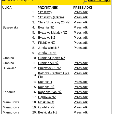
Dw. Łódź Fabryczna
Pokaż na mapie
ULICA
PRZYSTANEK
PRZESIADKI
1.
Skoszewy
Przesiadki
2.
Skoszewy (szkoła)
Przesiadki
3.
Stare Skoszewy 26 NŻ
Przesiadki
Byszewska
4.
Boginia NŻ
Przesiadki
5.
Byszewy Majątek NŻ
Przesiadki
6.
Byszewy NŻ
Przesiadki
7.
Plichtów NŻ
Przesiadki
8.
Janów wieś NŻ
Przesiadki
9.
Janów 7b NŻ
Grabina
10.
Grabina/Lipowa NŻ
Grabina
11.
Grabina 50 NŻ
Przesiadki
Bukowiec
12.
Bukowiec 61 NŻ
Przesiadki
Kalonka Centrum Ojca
Przesiadki
13.
Pio
14.
Kalonka II
Przesiadki
15.
Kalonka NŻ
Przesiadki
Kopanka
16.
Kopanka 24a NŻ
Przesiadki
17.
Dąbrowa NŻ
Przesiadki
Marmurowa
18.
Moskuliki #
Przesiadki
Marmurowa
19.
Opolska NŻ
Przesiadki
Marmurowa
20.
Beskidzka NŻ
Przesiadki