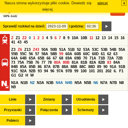
Nasza strona wykorzystuje pliki cookie. Dowiedz się
więcej
x
#
więcej.
Sprawdź rozkład na dzień:
i godzinę:
Z
Z1
Z2
0
1
2
3
4
5
6
7
8
9
10A
10B
11
12
13
14
15
16
41
43
45
Z3
Z6
Z13
Z43
50A
50B
51A
51B
52
53A
53C
53B
54B
55A
55B
55C
56
57
58A
58B
59
60A
60B
60C
60D
61
62
63
64A
64B
65A
65B
66
67
68
69A
69B
70
71A
71B
72A
72B
73
75A
75B
76
77
78
80A
80B
81A
81B
82A
82B
83
84A
84B
85A
85B
86
87A
87B
88A
88B
88C
88D
89
90
91A
91B
91C
92A
92B
93
94
96
97A
97B
99
100
101
201
202
6.
F1
G1
G2
H
W
N1A
N1B
N2
N3A
N3B
N4A
N4B
N5A
N5B
N6
N7A
N7B
N8
N9
Linie
Zmiany
Utrudnienia
Przystanki
Połączenia
Schematy
Pobierz