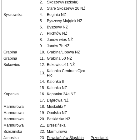
2.
Skoszewy (szkoła)
3.
Stare Skoszewy 26 NŻ
Byszewska
4.
Boginia NŻ
5.
Byszewy Majątek NŻ
6.
Byszewy NŻ
7.
Plichtów NŻ
8.
Janów wieś NŻ
9.
Janów 7b NŻ
Grabina
10.
Grabina/Lipowa NŻ
Grabina
11.
Grabina 50 NŻ
Bukowiec
12.
Bukowiec 61 NŻ
Kalonka Centrum Ojca
13.
Pio
14.
Kalonka II
15.
Kalonka NŻ
Kopanka
16.
Kopanka 24a NŻ
17.
Dąbrowa NŻ
Marmurowa
18.
Moskuliki #
Marmurowa
19.
Opolska NŻ
Marmurowa
20.
Beskidzka NŻ
Marmurowa
21.
Brzezińska
Brzezińska
22.
Marmurowa
Janosika
23.
Powstańców Śląskich
Przesiadki