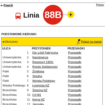
Pomoc
Powrót
88B
Linia
PODSTAWOWE KIERUNKI
Skoszewy
Pokaż na mapie
ULICA
PRZYSTANEK
PRZESIADKI
1.
Dw. Łódź Fabryczna
Przesiadki
Uniwersytecka
2.
Narutowicza
Przesiadki
Uniwersytecka
3.
Rewolucji 1905r.
Przesiadki
Uniwersytecka
4.
Rondo Solidarności
Przesiadki
Palki
5.
Źródłowa
Przesiadki
Palki
6.
Smutna
Przesiadki
Palki
7.
Wojska Polskiego
Przesiadki
Wojska Polskiego
8.
Łomnicka NŻ
Przesiadki
Brzezińska
9.
Śnieżna NŻ
Przesiadki
Brzezińska
10.
CH M1
Przesiadki
Brzezińska
11.
Kerna NŻ
Przesiadki
Brzezińska
12.
Janosika
Przesiadki