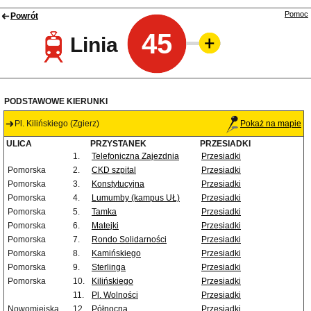
Pomoc
Powrót
45
Linia
PODSTAWOWE KIERUNKI
Pl. Kilińskiego (Zgierz)
Pokaż na mapie
ULICA
PRZYSTANEK
PRZESIADKI
1.
Telefoniczna Zajezdnia
Przesiadki
Pomorska
2.
CKD szpital
Przesiadki
Pomorska
3.
Konstytucyjna
Przesiadki
Pomorska
4.
Lumumby (kampus UŁ)
Przesiadki
Pomorska
5.
Tamka
Przesiadki
Pomorska
6.
Matejki
Przesiadki
Pomorska
7.
Rondo Solidarności
Przesiadki
Pomorska
8.
Kamińskiego
Przesiadki
Pomorska
9.
Sterlinga
Przesiadki
Pomorska
10.
Kilińskiego
Przesiadki
11.
Pl. Wolności
Przesiadki
Nowomiejska
12.
Północna
Przesiadki