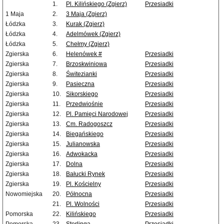
1.
Pl. Kilińskiego (Zgierz)
Przesiadki
1 Maja
2.
3 Maja (Zgierz)
Łódzka
3.
Kurak (Zgierz)
Łódzka
4.
Adelmówek (Zgierz)
Łódzka
5.
Chełmy (Zgierz)
Zgierska
6.
Helenówek #
Przesiadki
Zgierska
7.
Brzoskwiniowa
Przesiadki
Zgierska
8.
Świtezianki
Przesiadki
Zgierska
9.
Pasieczna
Przesiadki
Zgierska
10.
Sikorskiego
Przesiadki
Zgierska
11.
Przedwiośnie
Przesiadki
Zgierska
12.
Pl. Pamięci Narodowej
Przesiadki
Zgierska
13.
Cm. Radogoszcz
Przesiadki
Zgierska
14.
Biegańskiego
Przesiadki
Zgierska
15.
Julianowska
Przesiadki
Zgierska
16.
Adwokacka
Przesiadki
Zgierska
17.
Dolna
Przesiadki
Zgierska
18.
Bałucki Rynek
Przesiadki
Zgierska
19.
Pl. Kościelny
Przesiadki
Nowomiejska
20.
Północna
Przesiadki
21.
Pl. Wolności
Przesiadki
Pomorska
22.
Kilińskiego
Przesiadki