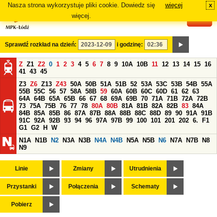
Nasza strona wykorzystuje pliki cookie. Dowiedz się
więcej
x
#
więcej.
Sprawdź rozkład na dzień:
i godzinę:
Z
Z1
Z2
0
1
2
3
4
5
6
7
8
9
10A
10B
11
12
13
14
15
16
41
43
45
Z3
Z6
Z13
Z43
50A
50B
51A
51B
52
53A
53C
53B
54B
55A
55B
55C
56
57
58A
58B
59
60A
60B
60C
60D
61
62
63
64A
64B
65A
65B
66
67
68
69A
69B
70
71A
71B
72A
72B
73
75A
75B
76
77
78
80A
80B
81A
81B
82A
82B
83
84A
84B
85A
85B
86
87A
87B
88A
88B
88C
88D
89
90
91A
91B
91C
92A
92B
93
94
96
97A
97B
99
100
101
201
202
6.
F1
G1
G2
H
W
N1A
N1B
N2
N3A
N3B
N4A
N4B
N5A
N5B
N6
N7A
N7B
N8
N9
Linie
Zmiany
Utrudnienia
Przystanki
Połączenia
Schematy
Pobierz