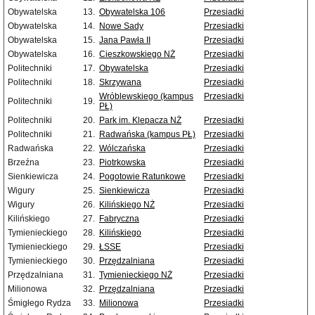
Obywatelska
13.
Obywatelska 106
Przesiadki
Obywatelska
14.
Nowe Sady
Przesiadki
Obywatelska
15.
Jana Pawła II
Przesiadki
Obywatelska
16.
Cieszkowskiego NŻ
Przesiadki
Politechniki
17.
Obywatelska
Przesiadki
Politechniki
18.
Skrzywana
Przesiadki
Wróblewskiego (kampus
Przesiadki
Politechniki
19.
PŁ)
Politechniki
20.
Park im. Klepacza NŻ
Przesiadki
Politechniki
21.
Radwańska (kampus PŁ)
Przesiadki
Radwańska
22.
Wólczańska
Przesiadki
Brzeźna
23.
Piotrkowska
Przesiadki
Sienkiewicza
24.
Pogotowie Ratunkowe
Przesiadki
Wigury
25.
Sienkiewicza
Przesiadki
Wigury
26.
Kilińskiego NŻ
Przesiadki
Kilińskiego
27.
Fabryczna
Przesiadki
Tymienieckiego
28.
Kilińskiego
Przesiadki
Tymienieckiego
29.
ŁSSE
Przesiadki
Tymienieckiego
30.
Przędzalniana
Przesiadki
Przędzalniana
31.
Tymienieckiego NŻ
Przesiadki
Milionowa
32.
Przędzalniana
Przesiadki
Śmigłego Rydza
33.
Milionowa
Przesiadki