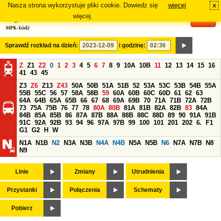
Nasza strona wykorzystuje pliki cookie. Dowiedz się
więcej
x
#
więcej.
Sprawdź rozkład na dzień:
i godzinę:
Z
Z1
Z2
0
1
2
3
4
5
6
7
8
9
10A
10B
11
12
13
14
15
16
41
43
45
Z3
Z6
Z13
Z43
50A
50B
51A
51B
52
53A
53C
53B
54B
55A
55B
55C
56
57
58A
58B
59
60A
60B
60C
60D
61
62
63
64A
64B
65A
65B
66
67
68
69A
69B
70
71A
71B
72A
72B
73
75A
75B
76
77
78
80A
80B
81A
81B
82A
82B
83
84A
84B
85A
85B
86
87A
87B
88A
88B
88C
88D
89
90
91A
91B
91C
92A
92B
93
94
96
97A
97B
99
100
101
201
202
6.
F1
G1
G2
H
W
N1A
N1B
N2
N3A
N3B
N4A
N4B
N5A
N5B
N6
N7A
N7B
N8
N9
Linie
Zmiany
Utrudnienia
Przystanki
Połączenia
Schematy
Pobierz