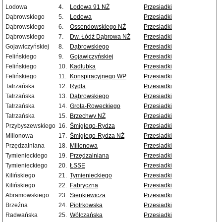
Lodowa
4.
Lodowa 91 NŻ
Przesiadki
Dąbrowskiego
5.
Lodowa
Przesiadki
Dąbrowskiego
6.
Ossendowskiego NŻ
Przesiadki
Dąbrowskiego
7.
Dw. Łódź Dąbrowa NŻ
Przesiadki
Gojawiczyńskiej
8.
Dąbrowskiego
Przesiadki
Felińskiego
9.
Gojawiczyńskiej
Przesiadki
Felińskiego
10.
Kadłubka
Przesiadki
Felińskiego
11.
Konspiracyjnego WP
Przesiadki
Tatrzańska
12.
Rydla
Przesiadki
Tatrzańska
13.
Dąbrowskiego
Przesiadki
Tatrzańska
14.
Grota-Roweckiego
Przesiadki
Tatrzańska
15.
Brzechwy NŻ
Przesiadki
Przybyszewskiego
16.
Śmigłego-Rydza
Przesiadki
Milionowa
17.
Śmigłego-Rydza NŻ
Przesiadki
Przędzalniana
18.
Milionowa
Przesiadki
Tymienieckiego
19.
Przędzalniana
Przesiadki
Tymienieckiego
20.
ŁSSE
Przesiadki
Kilińskiego
21.
Tymienieckiego
Przesiadki
Kilińskiego
22.
Fabryczna
Przesiadki
Abramowskiego
23.
Sienkiewicza
Przesiadki
Brzeźna
24.
Piotrkowska
Przesiadki
Radwańska
25.
Wólczańska
Przesiadki