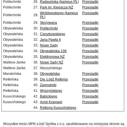
Politechniki
26.
Radwańska (kampus PŁ)
Przesiadki
Politechniki
27.
Park im. Klepacza NŻ
Przesiadki
Wróblewskiego (kampus
Przesiadki
Politechniki
28.
PŁ)
Politechniki
29.
Skrzywana
Przesiadki
Obywatelska
30.
Politechniki
Przesiadki
Obywatelska
31.
Cieszkowskiego
Przesiadki
Obywatelska
32.
Jana Pawła II
Przesiadki
Obywatelska
33.
Nowe Sady
Przesiadki
Obywatelska
34.
Obywatelska 106
Przesiadki
Obywatelska
35.
Elektronowa NŻ
Przesiadki
Waltera-Janke
36.
Nowe Sady NŻ
Przesiadki
Waltera-Janke
37.
Wyszyńskiego
Maratońska
38.
Obywatelska
Przesiadki
Retkińska
39.
Dw. Łódź Retkinia
Przesiadki
Retkińska
40.
Zagrodniki
Przesiadki
Retkińska
41.
Wyszyńskiego
Przesiadki
Kusocińskiego
42.
Babickiego
Przesiadki
Kusocińskiego
43.
Armii Krajowej
Przesiadki
44.
Retkinia Kusocińskiego
Wszystkie treści MPK-Łódź Spółka z o.o. opublikowane na niniejszej stronie są