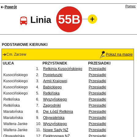
Pomoc
Powrót
55B
Linia
PODSTAWOWE KIERUNKI
Cm. Zarzew
Pokaż na mapie
ULICA
PRZYSTANEK
PRZESIADKI
1.
Retkinia Kusocińskiego
Przesiadki
Kusocińskiego
2.
Popiełuszki
Przesiadki
Kusocińskiego
3.
Armii Krajowej
Przesiadki
Kusocińskiego
4.
Babickiego
Przesiadki
Kusocińskiego
5.
Retkińska
Przesiadki
Retkińska
6.
Wyszyńskiego
Przesiadki
Retkińska
7.
Zagrodniki
Przesiadki
Maratońska
8.
Dw. Łódź Retkinia
Przesiadki
Maratońska
9.
Obywatelska
Przesiadki
Waltera-Janke
10.
Wyszyńskiego
Przesiadki
Waltera-Janke
11.
Nowe Sady NŻ
Przesiadki
Obywatelska
12.
Elektronowa NŻ
Przesiadki