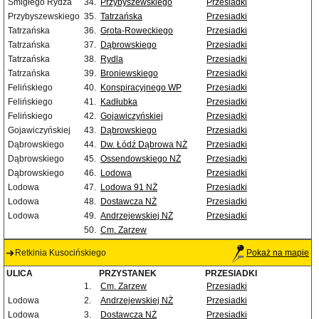
Śmigłego Rydza
34.
Przybyszewskiego
Przesiadki
Przybyszewskiego
35.
Tatrzańska
Przesiadki
Tatrzańska
36.
Grota-Roweckiego
Przesiadki
Tatrzańska
37.
Dąbrowskiego
Przesiadki
Tatrzańska
38.
Rydla
Przesiadki
Tatrzańska
39.
Broniewskiego
Przesiadki
Felińskiego
40.
Konspiracyjnego WP
Przesiadki
Felińskiego
41.
Kadłubka
Przesiadki
Felińskiego
42.
Gojawiczyńskiej
Przesiadki
Gojawiczyńskiej
43.
Dąbrowskiego
Przesiadki
Dąbrowskiego
44.
Dw. Łódź Dąbrowa NŻ
Przesiadki
Dąbrowskiego
45.
Ossendowskiego NŻ
Przesiadki
Dąbrowskiego
46.
Lodowa
Przesiadki
Lodowa
47.
Lodowa 91 NŻ
Przesiadki
Lodowa
48.
Dostawcza NŻ
Przesiadki
Lodowa
49.
Andrzejewskiej NŻ
Przesiadki
50.
Cm. Zarzew
Retkinia Kusocińskiego
Pokaż na mapie
ULICA
PRZYSTANEK
PRZESIADKI
1.
Cm. Zarzew
Przesiadki
Lodowa
2.
Andrzejewskiej NŻ
Przesiadki
Lodowa
3.
Dostawcza NŻ
Przesiadki