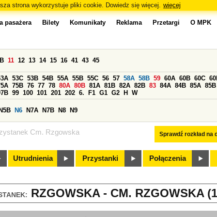
sza strona wykorzystuje pliki cookie. Dowiedz się więcej.
więcej
a pasażera
Bilety
Komunikaty
Reklama
Przetargi
O MPK
0B
11
12
13
14
15
16
41
43
45
53A
53C
53B
54B
55A
55B
55C
56
57
58A
58B
59
60A
60B
60C
60
75A
75B
76
77
78
80A
80B
81A
81B
82A
82B
83
84A
84B
85A
85B
97B
99
100
101
201
202
6.
F1
G1
G2
H
W
N5B
N6
N7A
N7B
N8
N9
zystanek Cm. Rzgowska
Sprawdź rozkład na d
Utrudnienia
Przystanki
Połączenia
RZGOWSKA - CM. RZGOWSKA (1
STANEK: