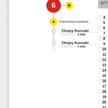
Pr
6
4
Poprzednie przystanki
5
6
Chojny Kurczaki
7
Dojeżdża w:
2 min.
8
Chojny Kurczaki
9
Dojeżdża w:
3 min.
10
11
12
13
14
15
16
17
18
19
20
21