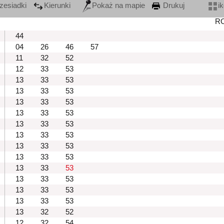
zesiadki
Kierunki
Pokaż na mapie
Drukuj
i
R
44
04
26
46
57
11
32
52
12
33
53
13
33
53
13
33
53
13
33
53
13
33
53
13
33
53
13
33
53
13
33
53
13
33
53
13
33
53
13
33
53
13
33
53
13
33
53
13
32
52
12
32
54