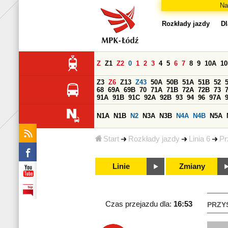
Na
Rozkłady jazdy
Dl
Z
Z1
Z2
0
1
2
3
4
5
6
7
8
9
10A
1
Z3
Z6
Z13
Z43
50A
50B
51A
51B
52
68
69A
69B
70
71A
71B
72A
72B
73
91A
91B
91C
92A
92B
93
94
96
97A
N1A
N1B
N2
N3A
N3B
N4A
N4B
N5A
Start
Rozkłady jazdy
Linia 6
Pr
Linie
Zmiany
Czas przejazdu dla:
16:53
PRZY