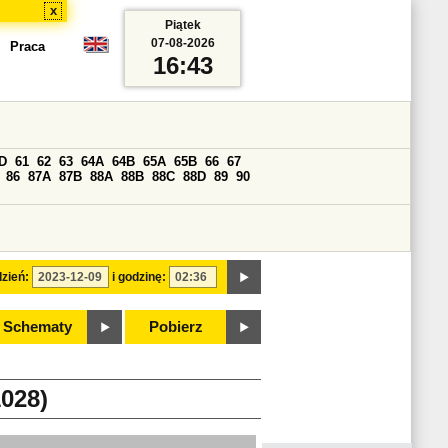
x
Piątek
07-08-2026
Praca
16:43
D
61
62
63
64A
64B
65A
65B
66
67
86
87A
87B
88A
88B
88C
88D
89
90
zień:
i godzinę:
Schematy
Pobierz
028)