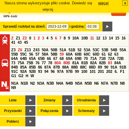
Nasza strona wykorzystuje pliki cookie. Dowiedz się
więcej
x
#
więcej.
Sprawdź rozkład na dzień:
i godzinę:
Z
Z1
Z2
0
1
2
3
4
5
6
7
8
9
10A
10B
11
12
13
14
15
16
41
43
45
Z3
Z6
Z13
Z43
50A
50B
51A
51B
52
53A
53C
53B
54B
55A
55B
55C
56
57
58A
58B
59
60A
60B
60C
60D
61
62
63
64A
64B
65A
65B
66
67
68
69A
69B
70
71A
71B
72A
72B
73
75A
75B
76
77
78
80A
80B
81A
81B
82A
82B
83
84A
84B
85A
85B
86
87A
87B
88A
88B
88C
88D
89
90
91A
91B
91C
92A
92B
93
94
96
97A
97B
99
100
101
201
202
6.
F1
G1
G2
H
W
N1A
N1B
N2
N3A
N3B
N4A
N4B
N5A
N5B
N6
N7A
N7B
N8
N9
Linie
Zmiany
Utrudnienia
Przystanki
Połączenia
Schematy
Pobierz