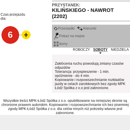
PRZYSTANEK:
KILIŃSKIEGO - NAWROT
Czas przejazdu
(2202)
dla:
Przesiadki
Kierunki
6
Pokaż na mapie
ikony
ROBOCZY
SOBOTY
NIEDZIELA
Zakłócenia ruchu powodują zmiany czasów
odjazdów
Tolerancja: przyspieszenie - 1 min.
opóźnienie - do 4 min.
Kopiowanie i rozpowszechnianie rozkładów
jazdy w celach zarobkowych bez zgody MPK
Łódź Spółka z o.o jest zabronione.
Wszystkie treści MPK-Łódź Spółka z o.o. opublikowane na niniejszej stronie są
chronione prawem autorskim. Kopiowanie i rozpowszechnianie ich bez pisemnej
zgody MPK-Łódź Spółka z o.o. dla celów innych niż potrzeby własne jest
zabronione.