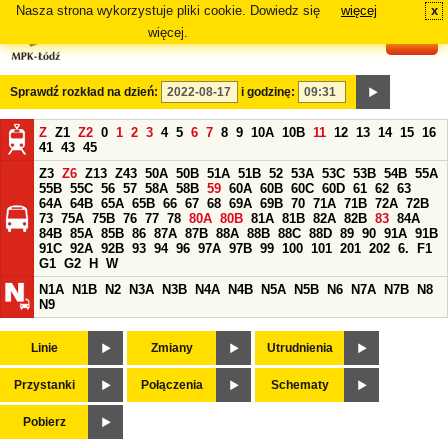
Nasza strona wykorzystuje pliki cookie. Dowiedz się
więcej
x
#
więcej.
Sprawdź rozkład na dzień:
i godzinę:
Z
Z1
Z2
0
1
2
3
4
5
6
7
8
9
10A
10B
11
12
13
14
15
16
41
43
45
Z3
Z6
Z13
Z43
50A
50B
51A
51B
52
53A
53C
53B
54B
55A
55B
55C
56
57
58A
58B
59
60A
60B
60C
60D
61
62
63
64A
64B
65A
65B
66
67
68
69A
69B
70
71A
71B
72A
72B
73
75A
75B
76
77
78
80A
80B
81A
81B
82A
82B
83
84A
84B
85A
85B
86
87A
87B
88A
88B
88C
88D
89
90
91A
91B
91C
92A
92B
93
94
96
97A
97B
99
100
101
201
202
6.
F1
G1
G2
H
W
N1A
N1B
N2
N3A
N3B
N4A
N4B
N5A
N5B
N6
N7A
N7B
N8
N9
Linie
Zmiany
Utrudnienia
Przystanki
Połączenia
Schematy
Pobierz