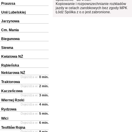
Praussa
Kopiowanie i rozpowszechnianie rozkładów
jazdy w celach zarobkowych bez zgody MPK
Łódź Spółka z o.o jest zabronione.
Unii Lubelskiej
Jarzynowa
Cm. Mania
Biegunowa
Siewna
Kwiatowa NŻ
Rąbieńska
Nektarowa NŻ
Dojeżdża w:
0 min.
Traktorowa
Dojeżdża w:
2 min.
Kaczeńcowa
Dojeżdża w:
3 min.
Wiernej Rzeki
Dojeżdża w:
4 min.
Rydzowa
Dojeżdża w:
5 min.
Wici
Dojeżdża w:
6 min.
Teofilów Rojna
Dojeżdża w:
8 min.