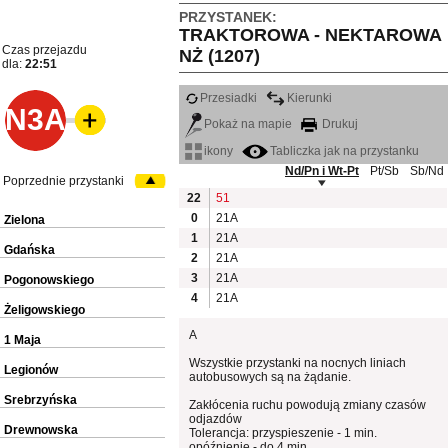
PRZYSTANEK:
TRAKTOROWA - NEKTAROWA
Czas przejazdu
NŻ (1207)
dla:
22:51
Przesiadki
Kierunki
N3A
Pokaż na mapie
Drukuj
ikony
Tabliczka jak na przystanku
Nd/Pn i Wt-Pt
Pt/Sb
Sb/Nd
Poprzednie przystanki
22
51
0
21A
Zielona
1
21A
Gdańska
2
21A
3
21A
Pogonowskiego
4
21A
Żeligowskiego
A
1 Maja
Wszystkie przystanki na nocnych liniach
Legionów
autobusowych są na żądanie.
Srebrzyńska
Zakłócenia ruchu powodują zmiany czasów
odjazdów
Drewnowska
Tolerancja: przyspieszenie - 1 min.
opóźnienie - do 4 min.