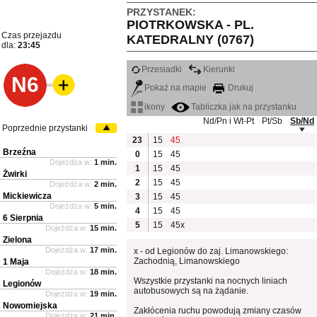
PRZYSTANEK:
PIOTRKOWSKA - PL.
Czas przejazdu
KATEDRALNY (0767)
dla:
23:45
Przesiadki
Kierunki
N6
Pokaż na mapie
Drukuj
ikony
Tabliczka jak na przystanku
Nd/Pn i Wt-Pt
Pt/Sb
Sb/Nd
Poprzednie przystanki
23
15
45
Brzeźna
0
15
45
Dojeżdża w:
1 min.
1
15
45
Żwirki
2
15
45
Dojeżdża w:
2 min.
Mickiewicza
3
15
45
Dojeżdża w:
5 min.
4
15
45
6 Sierpnia
5
15
45x
Dojeżdża w:
15 min.
Zielona
Dojeżdża w:
17 min.
x - od Legionów do zaj. Limanowskiego:
Zachodnią, Limanowskiego
1 Maja
Dojeżdża w:
18 min.
Wszystkie przystanki na nocnych liniach
Legionów
autobusowych są na żądanie.
Dojeżdża w:
19 min.
Nowomiejska
Zakłócenia ruchu powodują zmiany czasów
Dojeżdża w:
21 min.