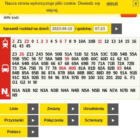
Nasza strona wykorzystuje pliki cookie. Dowiedz się
więcej
x
#
więcej.
Sprawdź rozkład na dzień:
i godzinę:
Z
Z1
Z2
0
1
2
3
4
5
6
7
8
9
10A
10B
11
12
13
14
15
16
41
43
45
Z3
Z6
Z13
Z43
50A
50B
51A
51B
52
53A
53C
53B
54B
55A
55B
55C
56
57
58A
58B
59
60A
60B
60C
60D
61
62
63
64A
64B
65A
65B
66
67
68
69A
69B
70
71A
71B
72A
72B
73
75A
75B
76
77
78
80A
80B
81A
81B
82A
82B
83
84A
84B
85A
85B
86
87A
87B
88A
88B
88C
88D
89
90
91A
91B
91C
92A
92B
93
94
96
97A
97B
99
100
101
201
202
6.
F1
G1
G2
H
W
N1A
N1B
N2
N3A
N3B
N4A
N4B
N5A
N5B
N6
N7A
N7B
N8
N9
Linie
Zmiany
Utrudnienia
Przystanki
Połączenia
Schematy
Pobierz