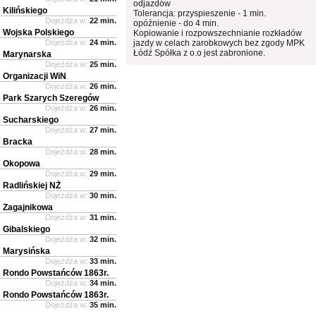
odjazdów
Kilińskiego
Tolerancja: przyspieszenie - 1 min.
Dojeżdża w:
22 min.
opóźnienie - do 4 min.
Wojska Polskiego
Kopiowanie i rozpowszechnianie rozkładów
Dojeżdża w:
24 min.
jazdy w celach zarobkowych bez zgody MPK
Łódź Spółka z o.o jest zabronione.
Marynarska
Dojeżdża w:
25 min.
Organizacji WiN
Dojeżdża w:
26 min.
Park Szarych Szeregów
Dojeżdża w:
26 min.
Sucharskiego
Dojeżdża w:
27 min.
Bracka
Dojeżdża w:
28 min.
Okopowa
Dojeżdża w:
29 min.
Radlińskiej NŻ
Dojeżdża w:
30 min.
Zagajnikowa
Dojeżdża w:
31 min.
Gibalskiego
Dojeżdża w:
32 min.
Marysińska
Dojeżdża w:
33 min.
Rondo Powstańców 1863r.
Dojeżdża w:
34 min.
Rondo Powstańców 1863r.
Dojeżdża w:
35 min.