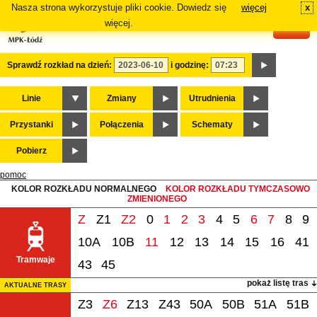
Nasza strona wykorzystuje pliki cookie. Dowiedz się
więcej
x
#
więcej.
Sprawdź rozkład na dzień:
i godzinę:
Linie
Zmiany
Utrudnienia
Przystanki
Połączenia
Schematy
Pobierz
pomoc
KOLOR ROZKŁADU NORMALNEGO
KOLOR ROZKŁADU TYMCZASOWO
ZMIENIONEGO
Z
Z1
Z2
0
1
2
3
4
5
6
7
8
9
10A
10B
11
12
13
14
15
16
41
Tramwaje
43
45
pokaż listę tras
AKTUALNE TRASY
Z3
Z6
Z13
Z43
50A
50B
51A
51B