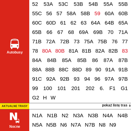
52
53A
53C
53B
54B
55A
55B
55C
56
57
58A
58B
59
60A
60B
60C
60D
61
62
63
64A
64B
65A
65B
66
67
68
69A
69B
70
71A
71B
72A
72B
73
75A
75B
76
77
78
80A
80B
81A
81B
82A
82B
83
Autobusy
84A
84B
85A
85B
86
87A
87B
88A
88B
88C
88D
89
90
91A
91B
91C
92A
92B
93
94
96
97A
97B
99
100
101
201
202
6.
F1
G1
G2
H
W
pokaż listę tras
AKTUALNE TRASY
N1A
N1B
N2
N3A
N3B
N4A
N4B
N5A
N5B
N6
N7A
N7B
N8
N9
Nocne