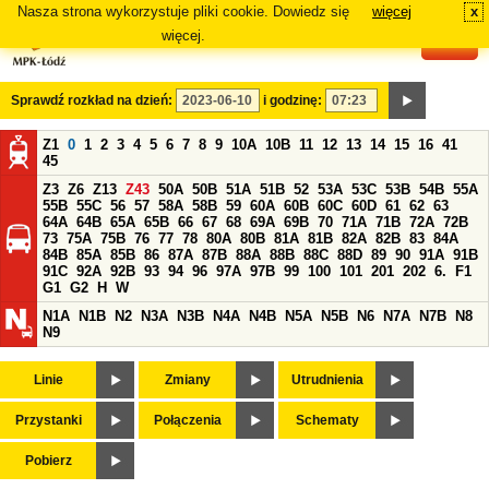
Nasza strona wykorzystuje pliki cookie. Dowiedz się
więcej
x
#
więcej.
Sprawdź rozkład na dzień:
i godzinę:
Z1
0
1
2
3
4
5
6
7
8
9
10A
10B
11
12
13
14
15
16
41
45
Z3
Z6
Z13
Z43
50A
50B
51A
51B
52
53A
53C
53B
54B
55A
55B
55C
56
57
58A
58B
59
60A
60B
60C
60D
61
62
63
64A
64B
65A
65B
66
67
68
69A
69B
70
71A
71B
72A
72B
73
75A
75B
76
77
78
80A
80B
81A
81B
82A
82B
83
84A
84B
85A
85B
86
87A
87B
88A
88B
88C
88D
89
90
91A
91B
91C
92A
92B
93
94
96
97A
97B
99
100
101
201
202
6.
F1
G1
G2
H
W
N1A
N1B
N2
N3A
N3B
N4A
N4B
N5A
N5B
N6
N7A
N7B
N8
N9
Linie
Zmiany
Utrudnienia
Przystanki
Połączenia
Schematy
Pobierz