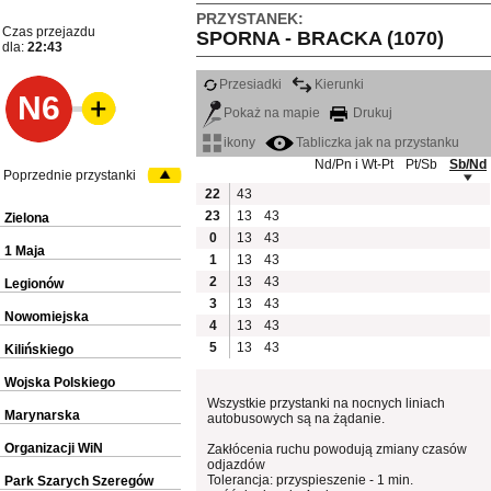
PRZYSTANEK:
Czas przejazdu
SPORNA - BRACKA (1070)
dla:
22:43
Przesiadki
Kierunki
N6
Pokaż na mapie
Drukuj
ikony
Tabliczka jak na przystanku
Nd/Pn i Wt-Pt
Pt/Sb
Sb/Nd
Poprzednie przystanki
22
43
23
13
43
Zielona
0
13
43
1 Maja
1
13
43
2
13
43
Legionów
3
13
43
Nowomiejska
4
13
43
5
13
43
Kilińskiego
Wojska Polskiego
Wszystkie przystanki na nocnych liniach
Marynarska
autobusowych są na żądanie.
Organizacji WiN
Zakłócenia ruchu powodują zmiany czasów
odjazdów
Tolerancja: przyspieszenie - 1 min.
Park Szarych Szeregów