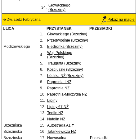
Głowackiego
34.
(Brzeziny)
Dw. Łódź Fabryczna
Pokaż na mapie
ULICA
PRZYSTANEK
PRZESIADKI
1.
Głowackiego (Brzeziny)
2.
Przedwiośnie (Brzeziny)
Modrzewskiego
3.
Biedronka (Brzeziny)
Woj. Polskiego
4.
(Brzeziny)
5.
Traugutta (Brzeziny)
6.
Kościuszki (Brzeziny)
7.
Łódzka NŻ (Brzeziny)
8.
Paprotnia I NŻ
9.
Paprotnia NŻ
10.
Paprotnia-Moczydła NŻ
11.
Lipiny
12.
Lipiny 67 NŻ
13.
Teolin NŻ
14.
Natolin NŻ
Brzezińska
15.
Autostrada A1 #
Brzezińska
16.
Tatarkiewicza NŻ
Brzezińska
17.
Nowosolna
Przesiadki