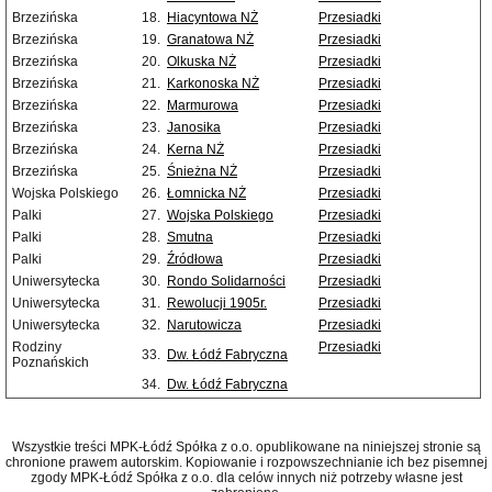
Brzezińska
18.
Hiacyntowa NŻ
Przesiadki
Brzezińska
19.
Granatowa NŻ
Przesiadki
Brzezińska
20.
Olkuska NŻ
Przesiadki
Brzezińska
21.
Karkonoska NŻ
Przesiadki
Brzezińska
22.
Marmurowa
Przesiadki
Brzezińska
23.
Janosika
Przesiadki
Brzezińska
24.
Kerna NŻ
Przesiadki
Brzezińska
25.
Śnieżna NŻ
Przesiadki
Wojska Polskiego
26.
Łomnicka NŻ
Przesiadki
Palki
27.
Wojska Polskiego
Przesiadki
Palki
28.
Smutna
Przesiadki
Palki
29.
Źródłowa
Przesiadki
Uniwersytecka
30.
Rondo Solidarności
Przesiadki
Uniwersytecka
31.
Rewolucji 1905r.
Przesiadki
Uniwersytecka
32.
Narutowicza
Przesiadki
Rodziny
Przesiadki
33.
Dw. Łódź Fabryczna
Poznańskich
34.
Dw. Łódź Fabryczna
Wszystkie treści MPK-Łódź Spółka z o.o. opublikowane na niniejszej stronie są
chronione prawem autorskim. Kopiowanie i rozpowszechnianie ich bez pisemnej
zgody MPK-Łódź Spółka z o.o. dla celów innych niż potrzeby własne jest