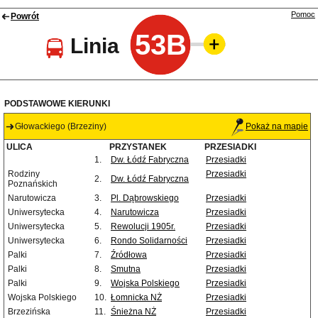
Pomoc
Powrót
53B
Linia
PODSTAWOWE KIERUNKI
Głowackiego (Brzeziny)
Pokaż na mapie
ULICA
PRZYSTANEK
PRZESIADKI
1.
Dw. Łódź Fabryczna
Przesiadki
Rodziny
Przesiadki
2.
Dw. Łódź Fabryczna
Poznańskich
Narutowicza
3.
Pl. Dąbrowskiego
Przesiadki
Uniwersytecka
4.
Narutowicza
Przesiadki
Uniwersytecka
5.
Rewolucji 1905r.
Przesiadki
Uniwersytecka
6.
Rondo Solidarności
Przesiadki
Palki
7.
Źródłowa
Przesiadki
Palki
8.
Smutna
Przesiadki
Palki
9.
Wojska Polskiego
Przesiadki
Wojska Polskiego
10.
Łomnicka NŻ
Przesiadki
Brzezińska
11.
Śnieżna NŻ
Przesiadki