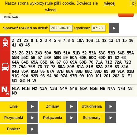
Nasza strona wykorzystuje pliki cookie. Dowiedz się
więcej
x
#
więcej.
Sprawdź rozkład na dzień:
i godzinę:
Z
Z1
Z2
0
1
2
3
4
5
6
7
8
9
10A
10B
11
12
13
14
15
16
41
43
45
Z3
Z6
Z13
Z43
50A
50B
51A
51B
52
53A
53C
53B
54B
55A
55B
55C
56
57
58A
58B
59
60A
60B
60C
60D
61
62
63
64A
64B
65A
65B
66
67
68
69A
69B
70
71A
71B
72A
72B
73
75A
75B
76
77
78
80A
80B
81A
81B
82A
82B
83
84A
84B
85A
85B
86
87A
87B
88A
88B
88C
88D
89
90
91A
91B
91C
92A
92B
93
94
96
97A
97B
99
100
101
201
202
6.
F1
G1
G2
H
W
N1A
N1B
N2
N3A
N3B
N4A
N4B
N5A
N5B
N6
N7A
N7B
N8
N9
Linie
Zmiany
Utrudnienia
Przystanki
Połączenia
Schematy
Pobierz