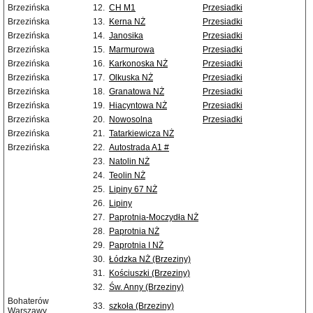
Brzezińska
12.
CH M1
Przesiadki
Brzezińska
13.
Kerna NŻ
Przesiadki
Brzezińska
14.
Janosika
Przesiadki
Brzezińska
15.
Marmurowa
Przesiadki
Brzezińska
16.
Karkonoska NŻ
Przesiadki
Brzezińska
17.
Olkuska NŻ
Przesiadki
Brzezińska
18.
Granatowa NŻ
Przesiadki
Brzezińska
19.
Hiacyntowa NŻ
Przesiadki
Brzezińska
20.
Nowosolna
Przesiadki
Brzezińska
21.
Tatarkiewicza NŻ
Brzezińska
22.
Autostrada A1 #
23.
Natolin NŻ
24.
Teolin NŻ
25.
Lipiny 67 NŻ
26.
Lipiny
27.
Paprotnia-Moczydła NŻ
28.
Paprotnia NŻ
29.
Paprotnia I NŻ
30.
Łódzka NŻ (Brzeziny)
31.
Kościuszki (Brzeziny)
32.
Św. Anny (Brzeziny)
Bohaterów
33.
szkoła (Brzeziny)
Warszawy