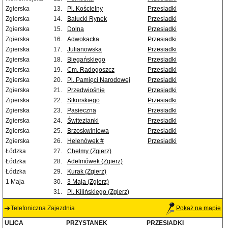
Zgierska
13.
Pl. Kościelny
Przesiadki
Zgierska
14.
Bałucki Rynek
Przesiadki
Zgierska
15.
Dolna
Przesiadki
Zgierska
16.
Adwokacka
Przesiadki
Zgierska
17.
Julianowska
Przesiadki
Zgierska
18.
Biegańskiego
Przesiadki
Zgierska
19.
Cm. Radogoszcz
Przesiadki
Zgierska
20.
Pl. Pamięci Narodowej
Przesiadki
Zgierska
21.
Przedwiośnie
Przesiadki
Zgierska
22.
Sikorskiego
Przesiadki
Zgierska
23.
Pasieczna
Przesiadki
Zgierska
24.
Świtezianki
Przesiadki
Zgierska
25.
Brzoskwiniowa
Przesiadki
Zgierska
26.
Helenówek #
Przesiadki
Łódzka
27.
Chełmy (Zgierz)
Łódzka
28.
Adelmówek (Zgierz)
Łódzka
29.
Kurak (Zgierz)
1 Maja
30.
3 Maja (Zgierz)
31.
Pl. Kilińskiego (Zgierz)
Telefoniczna Zajezdnia
Pokaż na mapie
ULICA
PRZYSTANEK
PRZESIADKI