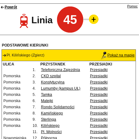
Pomoc
Powrót
45
Linia
PODSTAWOWE KIERUNKI
Pl. Kilińskiego (Zgierz)
Pokaż na mapie
ULICA
PRZYSTANEK
PRZESIADKI
1.
Telefoniczna Zajezdnia
Przesiadki
Pomorska
2.
CKD szpital
Przesiadki
Pomorska
3.
Konstytucyjna
Przesiadki
Pomorska
4.
Lumumby (kampus UŁ)
Przesiadki
Pomorska
5.
Tamka
Przesiadki
Pomorska
6.
Matejki
Przesiadki
Pomorska
7.
Rondo Solidarności
Przesiadki
Pomorska
8.
Kamińskiego
Przesiadki
Pomorska
9.
Sterlinga
Przesiadki
Pomorska
10.
Kilińskiego
Przesiadki
11.
Pl. Wolności
Przesiadki
Nowomiejska
12.
Północna
Przesiadki