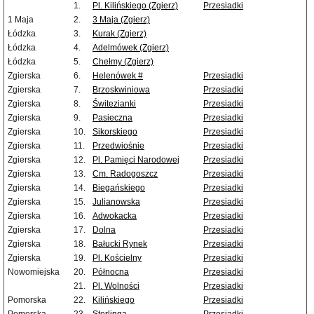
1.
Pl. Kilińskiego (Zgierz)
Przesiadki
1 Maja
2.
3 Maja (Zgierz)
Łódzka
3.
Kurak (Zgierz)
Łódzka
4.
Adelmówek (Zgierz)
Łódzka
5.
Chełmy (Zgierz)
Zgierska
6.
Helenówek #
Przesiadki
Zgierska
7.
Brzoskwiniowa
Przesiadki
Zgierska
8.
Świtezianki
Przesiadki
Zgierska
9.
Pasieczna
Przesiadki
Zgierska
10.
Sikorskiego
Przesiadki
Zgierska
11.
Przedwiośnie
Przesiadki
Zgierska
12.
Pl. Pamięci Narodowej
Przesiadki
Zgierska
13.
Cm. Radogoszcz
Przesiadki
Zgierska
14.
Biegańskiego
Przesiadki
Zgierska
15.
Julianowska
Przesiadki
Zgierska
16.
Adwokacka
Przesiadki
Zgierska
17.
Dolna
Przesiadki
Zgierska
18.
Bałucki Rynek
Przesiadki
Zgierska
19.
Pl. Kościelny
Przesiadki
Nowomiejska
20.
Północna
Przesiadki
21.
Pl. Wolności
Przesiadki
Pomorska
22.
Kilińskiego
Przesiadki