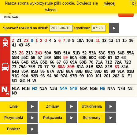
Nasza strona wykorzystuje pliki cookie. Dowiedz się
więcej
x
#
więcej.
Sprawdź rozkład na dzień:
i godzinę:
Z
Z1
Z2
0
1
2
3
4
5
6
7
8
9
10A
10B
11
12
13
14
15
16
41
43
45
Z3
Z6
Z13
Z43
50A
50B
51A
51B
52
53A
53C
53B
54B
55A
55B
55C
56
57
58A
58B
59
60A
60B
60C
60D
61
62
63
64A
64B
65A
65B
66
67
68
69A
69B
70
71A
71B
72A
72B
73
75A
75B
76
77
78
80A
80B
81A
81B
82A
82B
83
84A
84B
85A
85B
86
87A
87B
88A
88B
88C
88D
89
90
91A
91B
91C
92A
92B
93
94
96
97A
97B
99
100
101
201
202
6.
F1
G1
G2
H
W
N1A
N1B
N2
N3A
N3B
N4A
N4B
N5A
N5B
N6
N7A
N7B
N8
N9
Linie
Zmiany
Utrudnienia
Przystanki
Połączenia
Schematy
Pobierz