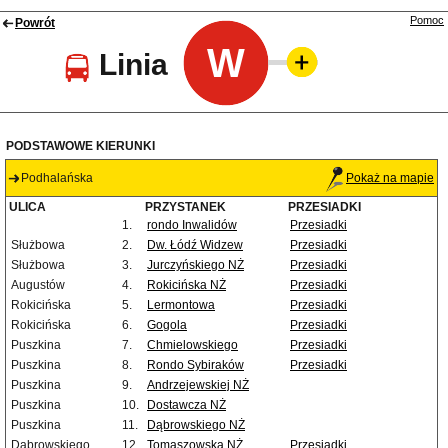
Pomoc
Powrót
W
Linia
PODSTAWOWE KIERUNKI
Podhalańska
Pokaż na mapie
ULICA
PRZYSTANEK
PRZESIADKI
1.
rondo Inwalidów
Przesiadki
Służbowa
2.
Dw. Łódź Widzew
Przesiadki
Służbowa
3.
Jurczyńskiego NŻ
Przesiadki
Augustów
4.
Rokicińska NŻ
Przesiadki
Rokicińska
5.
Lermontowa
Przesiadki
Rokicińska
6.
Gogola
Przesiadki
Puszkina
7.
Chmielowskiego
Przesiadki
Puszkina
8.
Rondo Sybiraków
Przesiadki
Puszkina
9.
Andrzejewskiej NŻ
Puszkina
10.
Dostawcza NŻ
Puszkina
11.
Dąbrowskiego NŻ
Dąbrowskiego
12.
Tomaszowska NŻ
Przesiadki