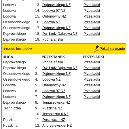
Lodowa
13.
Dąbrowskiego NŻ
Przesiadki
Lodowa
14.
Lodowa 97 NŻ
Przesiadki
Lodowa
15.
Ordonówny NŻ
Przesiadki
Ossendowskiego
16.
Lodowa NŻ
Przesiadki
Ossendowskiego
17.
Dąbrowskiego NŻ
Przesiadki
Dąbrowskiego
18.
Dw. Łódź Dąbrowa NŻ
Przesiadki
Dąbrowskiego
19.
Podhalańska
rondo Inwalidów
Pokaż na mapie
ULICA
PRZYSTANEK
PRZESIADKI
Dąbrowskiego
1.
Podhalańska
Przesiadki
Dąbrowskiego
2.
Dw. Łódź Dąbrowa NŻ
Przesiadki
Ossendowskiego
3.
Dąbrowskiego NŻ
Przesiadki
Ossendowskiego
4.
Lodowa NŻ
Przesiadki
Lodowa
5.
Ordonówny NŻ
Przesiadki
Lodowa
6.
Lodowa 97 NŻ
Przesiadki
Lodowa
7.
Dąbrowskiego NŻ
Przesiadki
Dąbrowskiego
8.
Tomaszowska NŻ
Techniczna
9.
Puszkina NŻ
10.
Techniczna 6 NŻ
Puszkina
11.
Dostawcza NŻ
Puszkina
12.
Andrzejewskiej NŻ