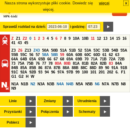
Nasza strona wykorzystuje pliki cookie. Dowiedz się
więcej
x
#
więcej.
Sprawdź rozkład na dzień:
i godzinę:
Z
Z1
Z2
0
1
2
3
4
5
6
7
8
9
10A
10B
11
12
13
14
15
16
41
43
45
Z3
Z6
Z13
Z43
50A
50B
51A
51B
52
53A
53C
53B
54B
55A
55B
55C
56
57
58A
58B
59
60A
60B
60C
60D
61
62
63
64A
64B
65A
65B
66
67
68
69A
69B
70
71A
71B
72A
72B
73
75A
75B
76
77
78
80A
80B
81A
81B
82A
82B
83
84A
84B
85A
85B
86
87A
87B
88A
88B
88C
88D
89
90
91A
91B
91C
92A
92B
93
94
96
97A
97B
99
100
101
201
202
6.
F1
G1
G2
H
W
N1A
N1B
N2
N3A
N3B
N4A
N4B
N5A
N5B
N6
N7A
N7B
N8
N9
Linie
Zmiany
Utrudnienia
Przystanki
Połączenia
Schematy
Pobierz