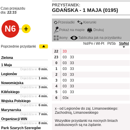
PRZYSTANEK:
Czas przejazdu
GDAŃSKA - 1 MAJA (0195)
dla:
22:33
Przesiadki
Kierunki
N6
Pokaż na mapie
Drukuj
ikony
Tabliczka jak na przystanku
Nd/Pn i Wt-Pt
Pt/Sb
Sb/Nd
Poprzednie przystanki
22
33
23
03
33
Zielona
0
03
33
1 Maja
1
03
33
Dojeżdża w:
0 min.
Legionów
2
03
33
Dojeżdża w:
1 min.
3
03
33
Nowomiejska
4
03
33
Dojeżdża w:
3 min.
Kilińskiego
5
03
33
Dojeżdża w:
4 min.
6
03x
Wojska Polskiego
Dojeżdża w:
6 min.
x - od Legionów do zaj. Limanowskiego:
Marynarska
Zachodnią, Limanowskiego
Dojeżdża w:
7 min.
Organizacji WiN
Wszystkie przystanki na nocnych liniach
Dojeżdża w:
8 min.
autobusowych są na żądanie.
Park Szarych Szeregów