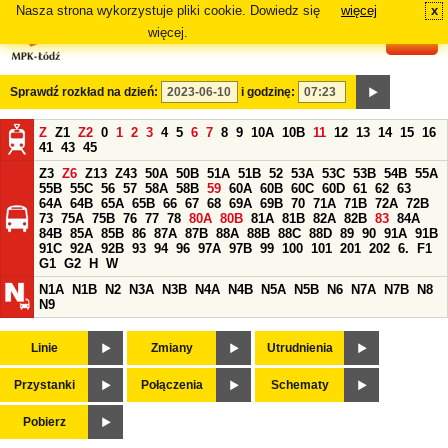
Nasza strona wykorzystuje pliki cookie. Dowiedz się
więcej
x
#
więcej.
Sprawdź rozkład na dzień:
i godzinę:
Z
Z1
Z2
0
1
2
3
4
5
6
7
8
9
10A
10B
11
12
13
14
15
16
41
43
45
Z3
Z6
Z13
Z43
50A
50B
51A
51B
52
53A
53C
53B
54B
55A
55B
55C
56
57
58A
58B
59
60A
60B
60C
60D
61
62
63
64A
64B
65A
65B
66
67
68
69A
69B
70
71A
71B
72A
72B
73
75A
75B
76
77
78
80A
80B
81A
81B
82A
82B
83
84A
84B
85A
85B
86
87A
87B
88A
88B
88C
88D
89
90
91A
91B
91C
92A
92B
93
94
96
97A
97B
99
100
101
201
202
6.
F1
G1
G2
H
W
N1A
N1B
N2
N3A
N3B
N4A
N4B
N5A
N5B
N6
N7A
N7B
N8
N9
Linie
Zmiany
Utrudnienia
Przystanki
Połączenia
Schematy
Pobierz