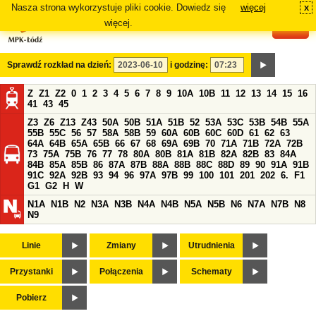
Nasza strona wykorzystuje pliki cookie. Dowiedz się
więcej
x
#
więcej.
Sprawdź rozkład na dzień:
i godzinę:
Z
Z1
Z2
0
1
2
3
4
5
6
7
8
9
10A
10B
11
12
13
14
15
16
41
43
45
Z3
Z6
Z13
Z43
50A
50B
51A
51B
52
53A
53C
53B
54B
55A
55B
55C
56
57
58A
58B
59
60A
60B
60C
60D
61
62
63
64A
64B
65A
65B
66
67
68
69A
69B
70
71A
71B
72A
72B
73
75A
75B
76
77
78
80A
80B
81A
81B
82A
82B
83
84A
84B
85A
85B
86
87A
87B
88A
88B
88C
88D
89
90
91A
91B
91C
92A
92B
93
94
96
97A
97B
99
100
101
201
202
6.
F1
G1
G2
H
W
N1A
N1B
N2
N3A
N3B
N4A
N4B
N5A
N5B
N6
N7A
N7B
N8
N9
Linie
Zmiany
Utrudnienia
Przystanki
Połączenia
Schematy
Pobierz