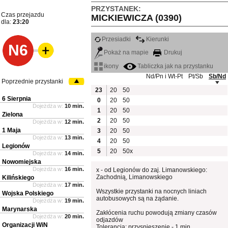
PRZYSTANEK:
Czas przejazdu
MICKIEWICZA (0390)
dla:
23:20
Przesiadki
Kierunki
N6
Pokaż na mapie
Drukuj
ikony
Tabliczka jak na przystanku
Nd/Pn i Wt-Pt
Pt/Sb
Sb/Nd
Poprzednie przystanki
23
20
50
6 Sierpnia
0
20
50
Dojeżdża w:
10 min.
1
20
50
Zielona
2
20
50
Dojeżdża w:
12 min.
1 Maja
3
20
50
Dojeżdża w:
13 min.
4
20
50
Legionów
5
20
50x
Dojeżdża w:
14 min.
Nowomiejska
Dojeżdża w:
16 min.
x - od Legionów do zaj. Limanowskiego:
Zachodnią, Limanowskiego
Kilińskiego
Dojeżdża w:
17 min.
Wszystkie przystanki na nocnych liniach
Wojska Polskiego
autobusowych są na żądanie.
Dojeżdża w:
19 min.
Marynarska
Zakłócenia ruchu powodują zmiany czasów
Dojeżdża w:
20 min.
odjazdów
Organizacji WiN
Tolerancja: przyspieszenie - 1 min.