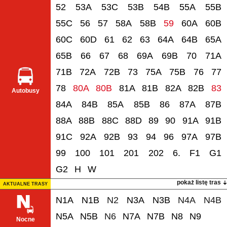
52
53A
53C
53B
54B
55A
55B
55C
56
57
58A
58B
59
60A
60B
60C
60D
61
62
63
64A
64B
65A
65B
66
67
68
69A
69B
70
71A
71B
72A
72B
73
75A
75B
76
77
78
80A
80B
81A
81B
82A
82B
83
Autobusy
84A
84B
85A
85B
86
87A
87B
88A
88B
88C
88D
89
90
91A
91B
91C
92A
92B
93
94
96
97A
97B
99
100
101
201
202
6.
F1
G1
G2
H
W
pokaż listę tras
AKTUALNE TRASY
N1A
N1B
N2
N3A
N3B
N4A
N4B
N5A
N5B
N6
N7A
N7B
N8
N9
Nocne