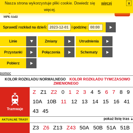
Nasza strona wykorzystuje pliki cookie. Dowiedz się
więcej
x
#
więcej.
Sprawdź rozkład na dzień:
i godzinę:
Linie
Zmiany
Utrudnienia
Przystanki
Połączenia
Schematy
Pobierz
pomoc
KOLOR ROZKŁADU NORMALNEGO
KOLOR ROZKŁADU TYMCZASOWO
ZMIENIONEGO
Z
Z1
Z2
0
1
2
3
4
5
6
7
8
9
10A
10B
11
12
13
14
15
16
41
Tramwaje
43
45
pokaż listę tras
AKTUALNE TRASY
Z3
Z6
Z13
Z43
50A
50B
51A
51B