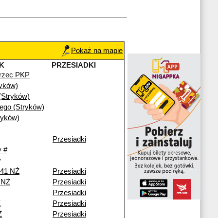
Pokaż na mapie
K
PRZESIADKI
rzec PKP
ryków)
(Stryków)
iego (Stryków)
ryków)
Przesiadki
 #
y
241 NŻ
Przesiadki
i NŻ
Przesiadki
Przesiadki
Ż
Przesiadki
Ż
Przesiadki