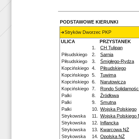
PODSTAWOWE KIERUNKI
Stryków Dworzec PKP
ULICA
PRZYSTANEK
1.
CH Tulipan
Piłsudskiego
2.
Sarnia
Piłsudskiego
3.
Śmigłego-Rydza
Kopcińskiego
4.
Piłsudskiego
Kopcińskiego
5.
Tuwima
Kopcińskiego
6.
Narutowicza
Kopcińskiego
7.
Rondo Solidarnośc
Palki
8.
Źródłowa
Palki
9.
Smutna
Palki
10.
Wojska Polskiego
Strykowska
11.
Wojska Polskiego
Strykowska
12.
Inflancka
Strykowska
13.
Kwarcowa NŻ
Strykowska
14.
Opolska NŻ