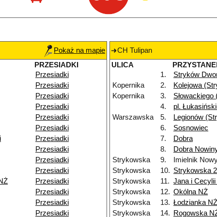
Pokaż na mapie
CH Tulipan
PRZESIADKI
ULICA
PRZYSTANE
Przesiadki
1.
Stryków Dwo
Przesiadki
Kopernika
2.
Kolejowa (St
Przesiadki
Kopernika
3.
Słowackiego 
Przesiadki
4.
pl. Łukasińsk
Przesiadki
Warszawska
5.
Legionów (St
Przesiadki
6.
Sosnowiec
i
Przesiadki
7.
Dobra
Przesiadki
8.
Dobra Nowiny
Przesiadki
Strykowska
9.
Imielnik Now
Przesiadki
Strykowska
10.
Strykowska 
 NŻ
Przesiadki
Strykowska
11.
Jana i Cecyli
Przesiadki
Strykowska
12.
Okólna NŻ
Przesiadki
Strykowska
13.
Łodzianka N
Przesiadki
Strykowska
14.
Rogowska N