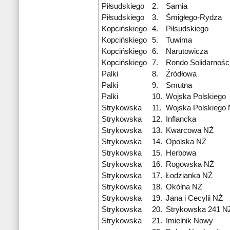
Piłsudskiego
2.
Sarnia
Piłsudskiego
3.
Śmigłego-Rydza
Kopcińskiego
4.
Piłsudskiego
Kopcińskiego
5.
Tuwima
Kopcińskiego
6.
Narutowicza
Kopcińskiego
7.
Rondo Solidarnośc
Palki
8.
Źródłowa
Palki
9.
Smutna
Palki
10.
Wojska Polskiego
Strykowska
11.
Wojska Polskiego
Strykowska
12.
Inflancka
Strykowska
13.
Kwarcowa NŻ
Strykowska
14.
Opolska NŻ
Strykowska
15.
Herbowa
Strykowska
16.
Rogowska NŻ
Strykowska
17.
Łodzianka NŻ
Strykowska
18.
Okólna NŻ
Strykowska
19.
Jana i Cecylii NŻ
Strykowska
20.
Strykowska 241 N
Strykowska
21.
Imielnik Nowy