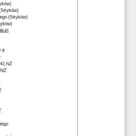
ryków)
(Stryków)
iego (Stryków)
ryków)
lice)
 #
y
241 NŻ
i NŻ
Ż
Ż
Ż
iego