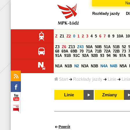
Na
Rozkłady jazdy
Dl
Z
Z1
Z2
0
1
2
3
4
5
6
7
8
9
10A
1
Z3
Z6
Z13
Z43
50A
50B
51A
51B
52
68
69A
69B
70
71A
71B
72A
72B
73
91A
91B
91C
92A
92B
93
94
96
97A
N1A
N1B
N2
N3A
N3B
N4A
N4B
N5A
Start
Rozkłady jazdy
Linie
Lini
Linie
Zmiany
Powrót