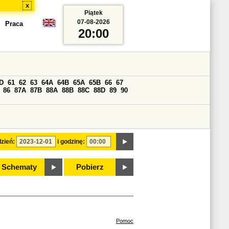
x
Piątek
07-08-2026
Praca
20:00
D
61
62
63
64A
64B
65A
65B
66
67
86
87A
87B
88A
88B
88C
88D
89
90
zień:
i godzinę:
Schematy
Pobierz
Pomoc