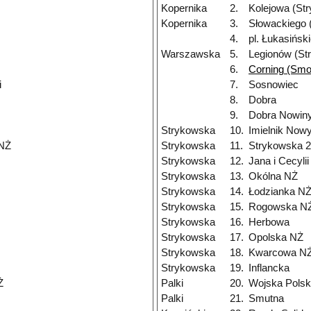
Kopernika
2.
Kolejowa (St
Kopernika
3.
Słowackiego 
4.
pl. Łukasińsk
Warszawska
5.
Legionów (St
6.
Corning (Smo
i
7.
Sosnowiec
8.
Dobra
9.
Dobra Nowiny
Strykowska
10.
Imielnik Now
 NŻ
Strykowska
11.
Strykowska 
Strykowska
12.
Jana i Cecyli
Strykowska
13.
Okólna NŻ
Strykowska
14.
Łodzianka N
Strykowska
15.
Rogowska N
Strykowska
16.
Herbowa
Strykowska
17.
Opolska NŻ
Strykowska
18.
Kwarcowa N
Strykowska
19.
Inflancka
Ż
Palki
20.
Wojska Polsk
Palki
21.
Smutna