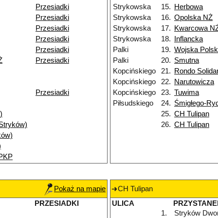
Przesiadki
Strykowska
15.
Herbowa
Przesiadki
Strykowska
16.
Opolska NŻ
Przesiadki
Strykowska
17.
Kwarcowa N
Przesiadki
Strykowska
18.
Inflancka
Przesiadki
Palki
19.
Wojska Polsk
Ż
Przesiadki
Palki
20.
Smutna
Kopcińskiego
21.
Rondo Solida
Kopcińskiego
22.
Narutowicza
Przesiadki
Kopcińskiego
23.
Tuwima
Piłsudskiego
24.
Śmigłego-Ry
)
25.
CH Tulipan
(Stryków)
26.
CH Tulipan
ków)
)
 PKP
Pokaż na mapie
CH Tulipan
PRZESIADKI
ULICA
PRZYSTANE
1.
Stryków Dwo