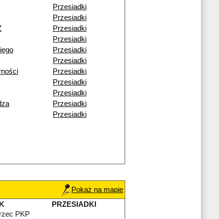
Przesiadki
Przesiadki
Ż
Przesiadki
Przesiadki
iego
Przesiadki
Przesiadki
rności
Przesiadki
Przesiadki
Przesiadki
dza
Przesiadki
Przesiadki
Pokaż na mapie
K
PRZESIADKI
rzec PKP