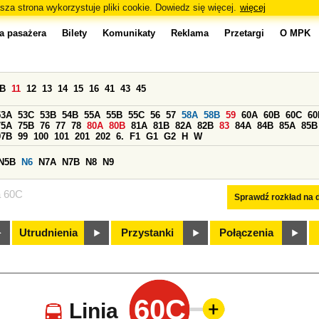
sza strona wykorzystuje pliki cookie. Dowiedz się więcej.
więcej
a pasażera
Bilety
Komunikaty
Reklama
Przetargi
O MPK
0B
11
12
13
14
15
16
41
43
45
53A
53C
53B
54B
55A
55B
55C
56
57
58A
58B
59
60A
60B
60C
60
75A
75B
76
77
78
80A
80B
81A
81B
82A
82B
83
84A
84B
85A
85B
97B
99
100
101
201
202
6.
F1
G1
G2
H
W
N5B
N6
N7A
N7B
N8
N9
a 60C
Sprawdź rozkład na d
Utrudnienia
Przystanki
Połączenia
60C
Linia