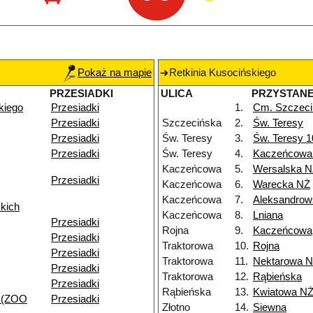
Pokaż na mapie
Retkinia Kusocińskiego
PRZESIADKI
ULICA
PRZYSTAN
kiego
Przesiadki
1.
Cm. Szczeci
Przesiadki
Szczecińska
2.
Św. Teresy
Przesiadki
Św. Teresy
3.
Św. Teresy 
Przesiadki
Św. Teresy
4.
Kaczeńcowa
Kaczeńcowa
5.
Wersalska 
Przesiadki
Kaczeńcowa
6.
Warecka NŻ
Kaczeńcowa
7.
Aleksandrow
kich
Kaczeńcowa
8.
Lniana
Przesiadki
Rojna
9.
Kaczeńcowa
Przesiadki
Traktorowa
10.
Rojna
Przesiadki
Traktorowa
11.
Nektarowa 
Przesiadki
Traktorowa
12.
Rąbieńska
Przesiadki
Rąbieńska
13.
Kwiatowa N
 (ZOO
Przesiadki
Złotno
14.
Siewna