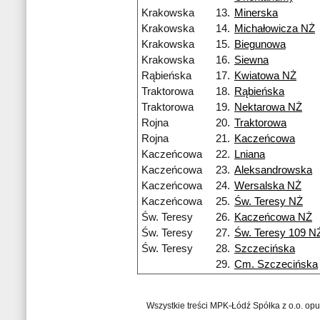
Krakowska
13.
Minerska
Krakowska
14.
Michałowicza NŻ
Krakowska
15.
Biegunowa
Krakowska
16.
Siewna
Rąbieńska
17.
Kwiatowa NŻ
Traktorowa
18.
Rąbieńska
Traktorowa
19.
Nektarowa NŻ
Rojna
20.
Traktorowa
Rojna
21.
Kaczeńcowa
Kaczeńcowa
22.
Lniana
Kaczeńcowa
23.
Aleksandrowska
Kaczeńcowa
24.
Wersalska NŻ
Kaczeńcowa
25.
Św. Teresy NŻ
Św. Teresy
26.
Kaczeńcowa NŻ
Św. Teresy
27.
Św. Teresy 109 N
Św. Teresy
28.
Szczecińska
29.
Cm. Szczecińska
Wszystkie treści MPK-Łódź Spółka z o.o. op