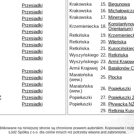
Krakowska
15.
Biegunowa
Przesiadki
Krakowska
16.
Michałowicz
Przesiadki
Krakowska
17.
Minerska
Przesiadki
Konstantyn
Przesiadki
Krzemieniecka
18.
Orientarium)
Przesiadki
Retkińska
19.
Krzemieniec
Przesiadki
Retkińska
20.
Wileńska
Przesiadki
Retkińska
21.
Kusocińskie
Przesiadki
Wyszyńskiego
22.
Retkińska
Przesiadki
Wyszyńskiego
23.
Armii Krajow
Armii Krajowej
24.
Batalionów C
Przesiadki
Maratońska
25.
Plocka
Przesiadki
(wew.)
Przesiadki
Maratońska
26.
Popiełuszki
Przesiadki
(wew.)
Ż
Przesiadki
Popiełuszki
27.
Popiełuszki 
Przesiadki
Popiełuszki
28.
Pływacka N
29.
Retkinia Kus
ublikowane na niniejszej stronie są chronione prawem autorskim. Kopiowanie i r
Łódź Spółka z o.o. dla celów innych niż potrzeby własne jest zabronione.