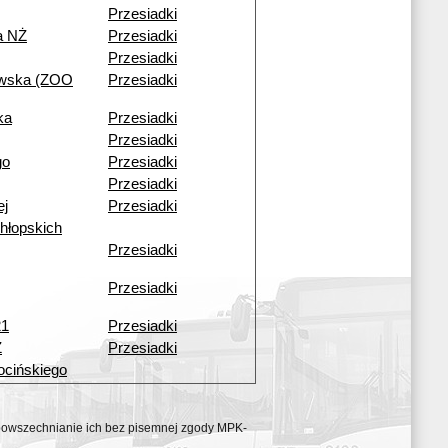
Przesiadki
a NŻ
Przesiadki
Przesiadki
owska (ZOO
Przesiadki
ka
Przesiadki
Przesiadki
go
Przesiadki
Przesiadki
ej
Przesiadki
hłopskich
Przesiadki
Przesiadki
21
Przesiadki
Ż
Przesiadki
ocińskiego
ozpowszechnianie ich bez pisemnej zgody MPK-