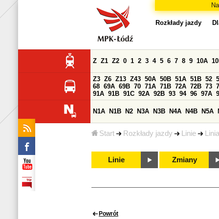
Na
Rozkłady jazdy
Dl
Z
Z1
Z2
0
1
2
3
4
5
6
7
8
9
10A
1
Z3
Z6
Z13
Z43
50A
50B
51A
51B
52
68
69A
69B
70
71A
71B
72A
72B
73
91A
91B
91C
92A
92B
93
94
96
97A
N1A
N1B
N2
N3A
N3B
N4A
N4B
N5A
Start
Rozkłady jazdy
Linie
Lini
Linie
Zmiany
Powrót