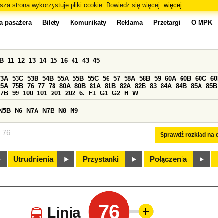
sza strona wykorzystuje pliki cookie. Dowiedz się więcej.
więcej
a pasażera
Bilety
Komunikaty
Reklama
Przetargi
O MPK
0B
11
12
13
14
15
16
41
43
45
53A
53C
53B
54B
55A
55B
55C
56
57
58A
58B
59
60A
60B
60C
60
75A
75B
76
77
78
80A
80B
81A
81B
82A
82B
83
84A
84B
85A
85B
97B
99
100
101
201
202
6.
F1
G1
G2
H
W
N5B
N6
N7A
N7B
N8
N9
a 76
Sprawdź rozkład na d
Utrudnienia
Przystanki
Połączenia
76
Linia