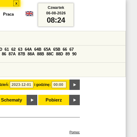
x
Czwartek
06-08-2026
Praca
08:24
D
61
62
63
64A
64B
65A
65B
66
67
86
87A
87B
88A
88B
88C
88D
89
90
zień:
i godzinę:
Schematy
Pobierz
Pomoc