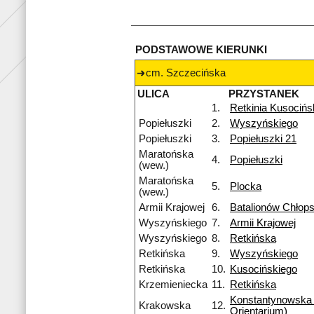
PODSTAWOWE KIERUNKI
cm. Szczecińska
ULICA
PRZYSTANEK
1.
Retkinia Kusocińs
Popiełuszki
2.
Wyszyńskiego
Popiełuszki
3.
Popiełuszki 21
Maratońska
4.
Popiełuszki
(wew.)
Maratońska
5.
Plocka
(wew.)
Armii Krajowej
6.
Batalionów Chłops
Wyszyńskiego
7.
Armii Krajowej
Wyszyńskiego
8.
Retkińska
Retkińska
9.
Wyszyńskiego
Retkińska
10.
Kusocińskiego
Krzemieniecka
11.
Retkińska
Konstantynowska
Krakowska
12.
Orientarium)