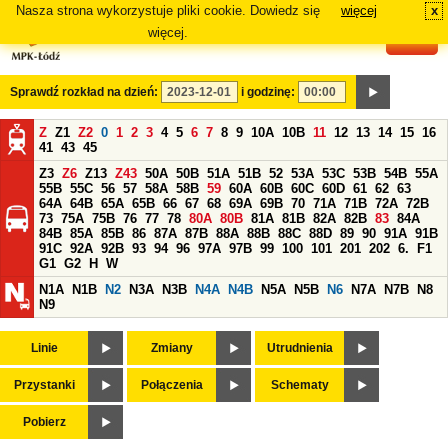
Nasza strona wykorzystuje pliki cookie. Dowiedz się
więcej
x
#
więcej.
Sprawdź rozkład na dzień:
i godzinę:
Z
Z1
Z2
0
1
2
3
4
5
6
7
8
9
10A
10B
11
12
13
14
15
16
41
43
45
Z3
Z6
Z13
Z43
50A
50B
51A
51B
52
53A
53C
53B
54B
55A
55B
55C
56
57
58A
58B
59
60A
60B
60C
60D
61
62
63
64A
64B
65A
65B
66
67
68
69A
69B
70
71A
71B
72A
72B
73
75A
75B
76
77
78
80A
80B
81A
81B
82A
82B
83
84A
84B
85A
85B
86
87A
87B
88A
88B
88C
88D
89
90
91A
91B
91C
92A
92B
93
94
96
97A
97B
99
100
101
201
202
6.
F1
G1
G2
H
W
N1A
N1B
N2
N3A
N3B
N4A
N4B
N5A
N5B
N6
N7A
N7B
N8
N9
Linie
Zmiany
Utrudnienia
Przystanki
Połączenia
Schematy
Pobierz