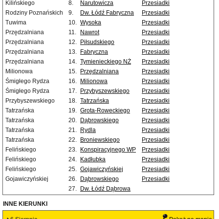
Kilińskiego
8.
Narutowicza
Przesiadki
Rodziny Poznańskich
9.
Dw. Łódź Fabryczna
Przesiadki
Tuwima
10.
Wysoka
Przesiadki
Przędzalniana
11.
Nawrot
Przesiadki
Przędzalniana
12.
Piłsudskiego
Przesiadki
Przędzalniana
13.
Fabryczna
Przesiadki
Przędzalniana
14.
Tymienieckiego NŻ
Przesiadki
Milionowa
15.
Przędzalniana
Przesiadki
Śmigłego Rydza
16.
Milionowa
Przesiadki
Śmigłego Rydza
17.
Przybyszewskiego
Przesiadki
Przybyszewskiego
18.
Tatrzańska
Przesiadki
Tatrzańska
19.
Grota-Roweckiego
Przesiadki
Tatrzańska
20.
Dąbrowskiego
Przesiadki
Tatrzańska
21.
Rydla
Przesiadki
Tatrzańska
22.
Broniewskiego
Przesiadki
Felińskiego
23.
Konspiracyjnego WP
Przesiadki
Felińskiego
24.
Kadłubka
Przesiadki
Felińskiego
25.
Gojawiczyńskiej
Przesiadki
Gojawiczyńskiej
26.
Dąbrowskiego
Przesiadki
27.
Dw. Łódź Dąbrowa
INNE KIERUNKI