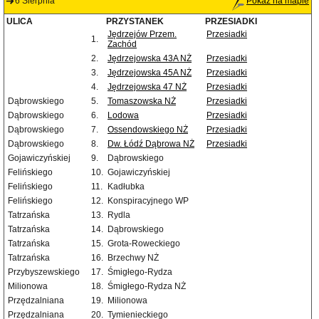
6 Sierpnia
Pokaż na mapie
ULICA
PRZYSTANEK
PRZESIADKI
Jędrzejów Przem.
Przesiadki
1.
Zachód
2.
Jędrzejowska 43A NŻ
Przesiadki
3.
Jędrzejowska 45A NŻ
Przesiadki
4.
Jędrzejowska 47 NŻ
Przesiadki
Dąbrowskiego
5.
Tomaszowska NŻ
Przesiadki
Dąbrowskiego
6.
Lodowa
Przesiadki
Dąbrowskiego
7.
Ossendowskiego NŻ
Przesiadki
Dąbrowskiego
8.
Dw. Łódź Dąbrowa NŻ
Przesiadki
Gojawiczyńskiej
9.
Dąbrowskiego
Felińskiego
10.
Gojawiczyńskiej
Felińskiego
11.
Kadłubka
Felińskiego
12.
Konspiracyjnego WP
Tatrzańska
13.
Rydla
Tatrzańska
14.
Dąbrowskiego
Tatrzańska
15.
Grota-Roweckiego
Tatrzańska
16.
Brzechwy NŻ
Przybyszewskiego
17.
Śmigłego-Rydza
Milionowa
18.
Śmigłego-Rydza NŻ
Przędzalniana
19.
Milionowa
Przędzalniana
20.
Tymienieckiego