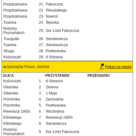
Przędzalniana
21.
Fabryczna
Przędzalniana
22.
Piłsudskiego
Przędzalniana
23.
Nawrot
Tuwima
24.
Wysoka
Rodziny
25.
Dw. Łódź Fabryczna
Poznańskich
Traugutta
26.
Sienkiewicza
Tuwima
27.
Sienkiewicza
Struga
28.
Piotrkowska
Kościuszki
29.
6 Sierpnia
Jędrzejów Przem. Zachód
Pokaż na mapie
ULICA
PRZYSTANEK
PRZESIADKI
Kościuszki
1.
6 Sierpnia
Gdańska
2.
Zielona
Gdańska
3.
1 Maja
Próchnika
4.
Zachodnia
Próchnika
5.
Piotrkowska
Rewolucji 1905r.
6.
Wschodnia
Kilińskiego
7.
Rewolucji 1905r.
Kilińskiego
8.
Narutowicza
Rodziny
9.
Dw. Łódź Fabryczna
Poznańskich