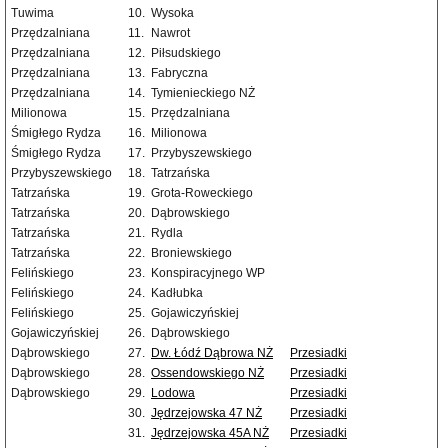
Tuwima
10.
Wysoka
Przędzalniana
11.
Nawrot
Przędzalniana
12.
Piłsudskiego
Przędzalniana
13.
Fabryczna
Przędzalniana
14.
Tymienieckiego NŻ
Milionowa
15.
Przędzalniana
Śmigłego Rydza
16.
Milionowa
Śmigłego Rydza
17.
Przybyszewskiego
Przybyszewskiego
18.
Tatrzańska
Tatrzańska
19.
Grota-Roweckiego
Tatrzańska
20.
Dąbrowskiego
Tatrzańska
21.
Rydla
Tatrzańska
22.
Broniewskiego
Felińskiego
23.
Konspiracyjnego WP
Felińskiego
24.
Kadłubka
Felińskiego
25.
Gojawiczyńskiej
Gojawiczyńskiej
26.
Dąbrowskiego
Dąbrowskiego
27.
Dw. Łódź Dąbrowa NŻ
Przesiadki
Dąbrowskiego
28.
Ossendowskiego NŻ
Przesiadki
Dąbrowskiego
29.
Lodowa
Przesiadki
30.
Jędrzejowska 47 NŻ
Przesiadki
31.
Jędrzejowska 45A NŻ
Przesiadki