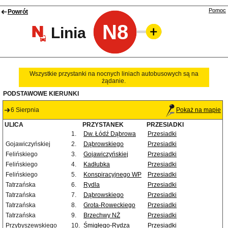
Pomoc
Powrót
N8
Linia
Wszystkie przystanki na nocnych liniach autobusowych są na
żądanie.
PODSTAWOWE KIERUNKI
6 Sierpnia
Pokaż na mapie
ULICA
PRZYSTANEK
PRZESIADKI
1.
Dw. Łódź Dąbrowa
Przesiadki
Gojawiczyńskiej
2.
Dąbrowskiego
Przesiadki
Felińskiego
3.
Gojawiczyńskiej
Przesiadki
Felińskiego
4.
Kadłubka
Przesiadki
Felińskiego
5.
Konspiracyjnego WP
Przesiadki
Tatrzańska
6.
Rydla
Przesiadki
Tatrzańska
7.
Dąbrowskiego
Przesiadki
Tatrzańska
8.
Grota-Roweckiego
Przesiadki
Tatrzańska
9.
Brzechwy NŻ
Przesiadki
Przybyszewskiego
10.
Śmigłego-Rydza
Przesiadki