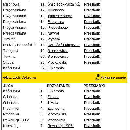
Milionowa
11.
Śmigłego-Rydza NŻ
Przesiadki
Przędzalniana
12.
Milionowa
Przesiadki
Przędzalniana
13.
Tymienieckiego
Przesiadki
Przędzalniana
14.
Fabryczna
Przesiadki
Przędzalniana
15.
Piłsudskiego
Przesiadki
Przędzalniana
16.
Nawrot
Przesiadki
Tuwima
17.
Wysoka
Przesiadki
Rodziny Poznańskich
18.
Dw. Łódź Fabryczna
Przesiadki
Traugutta
19.
Sienkiewicza
Przesiadki
Tuwima
20.
Sienkiewicza
Przesiadki
Struga
21.
Piotrkowska
Przesiadki
Kościuszki
22.
6 Sierpnia
Dw. Łódź Dąbrowa
Pokaż na mapie
ULICA
PRZYSTANEK
PRZESIADKI
Kościuszki
1.
6 Sierpnia
Przesiadki
Gdańska
2.
Zielona
Przesiadki
Gdańska
3.
1 Maja
Przesiadki
Próchnika
4.
Zachodnia
Przesiadki
Próchnika
5.
Piotrkowska
Przesiadki
Rewolucji 1905r.
6.
Wschodnia
Przesiadki
Kilińskiego
7.
Rewolucji 1905r.
Przesiadki