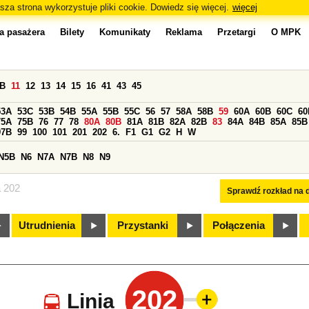
sza strona wykorzystuje pliki cookie. Dowiedz się więcej.
więcej
a pasażera
Bilety
Komunikaty
Reklama
Przetargi
O MPK
0B
11
12
13
14
15
16
41
43
45
53A
53C
53B
54B
55A
55B
55C
56
57
58A
58B
59
60A
60B
60C
60
75A
75B
76
77
78
80A
80B
81A
81B
82A
82B
83
84A
84B
85A
85B
97B
99
100
101
201
202
6.
F1
G1
G2
H
W
N5B
N6
N7A
N7B
N8
N9
a 202
Sprawdź rozkład na d
Utrudnienia
Przystanki
Połączenia
202
Linia