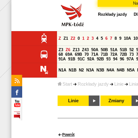
Na
Rozkłady jazdy
Dl
Z
Z1
Z2
0
1
2
3
4
5
6
7
8
9
10A
1
Z3
Z6
Z13
Z43
50A
50B
51A
51B
52
68
69A
69B
70
71A
71B
72A
72B
73
91A
91B
91C
92A
92B
93
94
96
97A
N1A
N1B
N2
N3A
N3B
N4A
N4B
N5A
Start
Rozkłady jazdy
Linie
Lini
Linie
Zmiany
Powrót