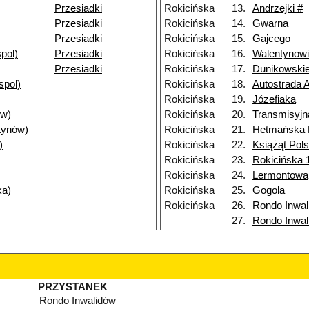
Przesiadki
Rokicińska
13.
Andrzejki #
Przesiadki
Rokicińska
14.
Gwarna
Przesiadki
Rokicińska
15.
Gajcego
pol)
Przesiadki
Rokicińska
16.
Walentynow
Przesiadki
Rokicińska
17.
Dunikowski
spol)
Rokicińska
18.
Autostrada 
Rokicińska
19.
Józefiaka
ów)
Rokicińska
20.
Transmisyjn
tynów)
Rokicińska
21.
Hetmańska
)
Rokicińska
22.
Książąt Pol
Rokicińska
23.
Rokicińska 
Rokicińska
24.
Lermontowa
ka)
Rokicińska
25.
Gogola
Rokicińska
26.
Rondo Inwal
27.
Rondo Inwal
PRZYSTANEK
Rondo Inwalidów