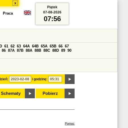
x
Piątek
07-08-2026
Praca
07:56
D
61
62
63
64A
64B
65A
65B
66
67
86
87A
87B
88A
88B
88C
88D
89
90
zień:
i godzinę:
Schematy
Pobierz
Pomoc