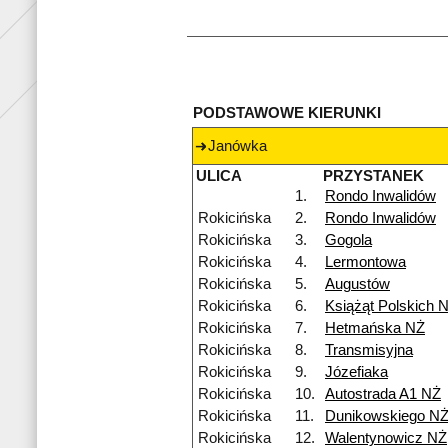
PODSTAWOWE KIERUNKI
Janówka
ULICA
PRZYSTANEK
1.
Rondo Inwalidów
Rokicińska
2.
Rondo Inwalidów
Rokicińska
3.
Gogola
Rokicińska
4.
Lermontowa
Rokicińska
5.
Augustów
Rokicińska
6.
Książąt Polskich 
Rokicińska
7.
Hetmańska NŻ
Rokicińska
8.
Transmisyjna
Rokicińska
9.
Józefiaka
Rokicińska
10.
Autostrada A1 NŻ
Rokicińska
11.
Dunikowskiego N
Rokicińska
12.
Walentynowicz NŻ