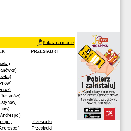
Pokaż na mapie
EK
PRZESIADKI
ówka)
Janówka)
nówka)
tynów)
ynów)
(Justynów)
ustynów)
ynów)
(Andrespol)
espol)
Przesiadki
Andrespol)
Przesiadki