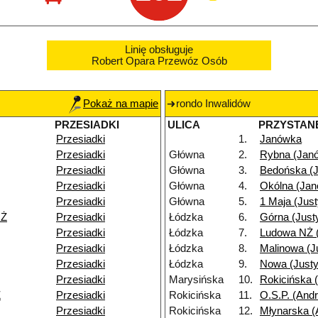
Linię obsługuje
Robert Opara Przewóz Osób
Pokaż na mapie
rondo Inwalidów
PRZESIADKI
ULICA
PRZYSTAN
Przesiadki
1.
Janówka
Przesiadki
Główna
2.
Rybna (Jan
Przesiadki
Główna
3.
Bedońska (
Przesiadki
Główna
4.
Okólna (Ja
Przesiadki
Główna
5.
1 Maja (Jus
NŻ
Przesiadki
Łódzka
6.
Górna (Just
Przesiadki
Łódzka
7.
Ludowa NŻ 
Przesiadki
Łódzka
8.
Malinowa (J
Przesiadki
Łódzka
9.
Nowa (Just
Przesiadki
Marysińska
10.
Rokicińska 
Ż
Przesiadki
Rokicińska
11.
O.S.P. (Andr
Przesiadki
Rokicińska
12.
Młynarska (