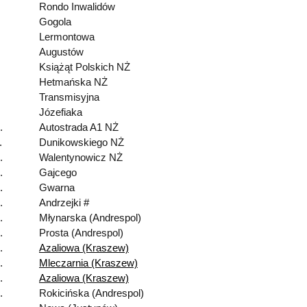
Rondo Inwalidów
Gogola
Lermontowa
Augustów
Książąt Polskich NŻ
Hetmańska NŻ
Transmisyjna
Józefiaka
.
Autostrada A1 NŻ
.
Dunikowskiego NŻ
.
Walentynowicz NŻ
.
Gajcego
.
Gwarna
.
Andrzejki #
.
Młynarska (Andrespol)
.
Prosta (Andrespol)
.
Azaliowa (Kraszew)
.
Mleczarnia (Kraszew)
.
Azaliowa (Kraszew)
.
Rokicińska (Andrespol)