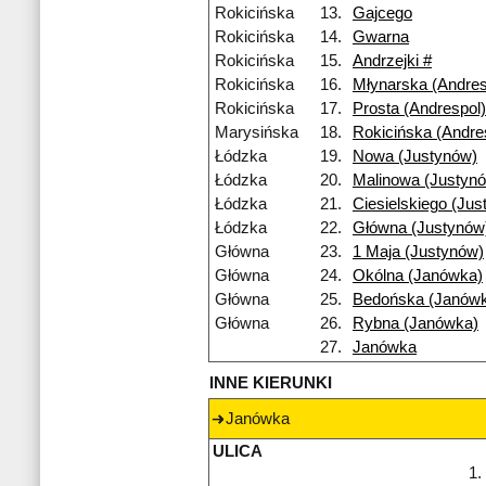
Rokicińska
13.
Gajcego
Rokicińska
14.
Gwarna
Rokicińska
15.
Andrzejki #
Rokicińska
16.
Młynarska (Andres
Rokicińska
17.
Prosta (Andrespol)
Marysińska
18.
Rokicińska (Andre
Łódzka
19.
Nowa (Justynów)
Łódzka
20.
Malinowa (Justyn
Łódzka
21.
Ciesielskiego (Jus
Łódzka
22.
Główna (Justynów
Główna
23.
1 Maja (Justynów)
Główna
24.
Okólna (Janówka)
Główna
25.
Bedońska (Janów
Główna
26.
Rybna (Janówka)
27.
Janówka
INNE KIERUNKI
Janówka
ULICA
1.