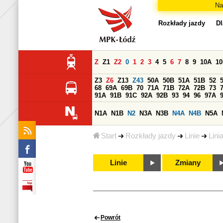
Na
Rozkłady jazdy
Dl
Z
Z1
Z2
0
1
2
3
4
5
6
7
8
9
10A
1
Z3
Z6
Z13
Z43
50A
50B
51A
51B
52
68
69A
69B
70
71A
71B
72A
72B
73
91A
91B
91C
92A
92B
93
94
96
97A
N1A
N1B
N2
N3A
N3B
N4A
N4B
N5A
Start
Rozkłady jazdy
Linie
Lini
Linie
Zmiany
Powrót