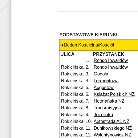
PODSTAWOWE KIERUNKI
Bedoń Kościelna/Kościół
ULICA
PRZYSTANEK
1.
Rondo Inwalidów
Rokicińska
2.
Rondo Inwalidów
Rokicińska
3.
Gogola
Rokicińska
4.
Lermontowa
Rokicińska
5.
Augustów
Rokicińska
6.
Książąt Polskich NŻ
Rokicińska
7.
Hetmańska NŻ
Rokicińska
8.
Transmisyjna
Rokicińska
9.
Józefiaka
Rokicińska
10.
Autostrada A1 NŻ
Rokicińska
11.
Dunikowskiego NŻ
Rokicińska
12.
Walentynowicz NŻ