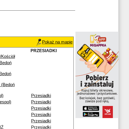
Pokaż na mapie
PRZESIADKI
/Kościół
(Bedoń
(Bedoń
 (Bedoń
l)
Przesiadki
espol)
Przesiadki
Przesiadki
Przesiadki
Przesiadki
NŻ
Przesiadki