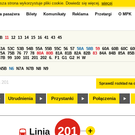
sza strona wykorzystuje pliki cookie. Dowiedz się więcej.
więcej
a pasażera
Bilety
Komunikaty
Reklama
Przetargi
O MPK
0B
11
12
13
14
15
16
41
43
45
53A
53C
53B
54B
55A
55B
55C
56
57
58A
58B
59
60A
60B
60C
60
75A
75B
76
77
78
80A
80B
81A
81B
82A
82B
83
84A
84B
85A
85B
97B
99
100
101
201
202
6.
F1
G1
G2
H
W
N5B
N6
N7A
N7B
N8
N9
a 201
Sprawdź rozkład na d
Utrudnienia
Przystanki
Połączenia
201
Linia