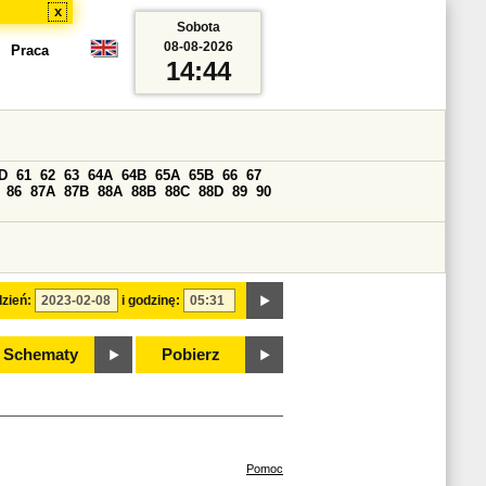
x
Sobota
08-08-2026
Praca
14:44
D
61
62
63
64A
64B
65A
65B
66
67
86
87A
87B
88A
88B
88C
88D
89
90
zień:
i godzinę:
Schematy
Pobierz
Pomoc