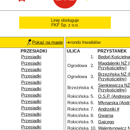
Linię obsługuje
FKF Sp. z o.o.
Pokaż na mapie
rondo Inwalidów
PRZESIADKI
ULICA
PRZYSTANEK
Przesiadki
1.
Bedoń Kościelna
Przesiadki
Magdalenki NŻ 
Ogrodowa
2.
Przykościelny)
Przesiadki
Brzezińska NŻ 
Przesiadki
Ogrodowa
3.
Przykościelny)
Przesiadki
Sienkiewicza NŻ
Brzezińska
4.
Przesiadki
Przykościelny)
Przesiadki
Rokicińska
5.
O.S.P. (Andrespo
Przesiadki
Rokicińska
6.
Młynarska (Andr
Przesiadki
Rokicińska
7.
Andrzejki #
Przesiadki
Rokicińska
8.
Gwarna
Przesiadki
Rokicińska
9.
Gajcego
Przesiadki
Rokicińska
10.
Walentynowicz 