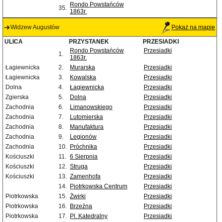
Rondo Powstańców
35.
1863r.
Widzew Augustów
Pokaż na mapie
ULICA
PRZYSTANEK
PRZESIADKI
Rondo Powstańców
Przesiadki
1.
1863r.
Łagiewnicka
2.
Murarska
Przesiadki
Łagiewnicka
3.
Kowalska
Przesiadki
Dolna
4.
Łagiewnicka
Przesiadki
Zgierska
5.
Dolna
Przesiadki
Zachodnia
6.
Limanowskiego
Przesiadki
Zachodnia
7.
Lutomierska
Przesiadki
Zachodnia
8.
Manufaktura
Przesiadki
Zachodnia
9.
Legionów
Przesiadki
Zachodnia
10.
Próchnika
Przesiadki
Kościuszki
11.
6 Sierpnia
Przesiadki
Kościuszki
12.
Struga
Przesiadki
Kościuszki
13.
Zamenhofa
Przesiadki
14.
Piotrkowska Centrum
Przesiadki
Piotrkowska
15.
Żwirki
Przesiadki
Piotrkowska
16.
Brzeźna
Przesiadki
Piotrkowska
17.
Pl. Katedralny
Przesiadki