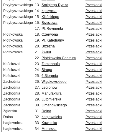
Przybyszewskiego
13.
Śmigłego-Rydza
Przesiadki
Przybyszewskiego
14.
Łęczycka
Przesiadki
Przybyszewskiego
15.
Kilińskiego
Przesiadki
Przybyszewskiego
16.
Brzozowa
Przesiadki
17.
Pl. Reymonta
Przesiadki
Piotrkowska
18.
Czerwona
Przesiadki
Piotrkowska
19.
Pl. Katedralny
Przesiadki
Piotrkowska
20.
Brzeźna
Przesiadki
Piotrkowska
21.
Żwirki
Przesiadki
22.
Piotrkowska Centrum
Przesiadki
Kościuszki
23.
Zamenhofa
Przesiadki
Kościuszki
24.
Struga
Przesiadki
Kościuszki
25.
6 Sierpnia
Przesiadki
Zachodnia
26.
Więckowskiego
Przesiadki
Zachodnia
27.
Legionów
Przesiadki
Zachodnia
28.
Manufaktura
Przesiadki
Zachodnia
29.
Lutomierska
Przesiadki
Zachodnia
30.
Limanowskiego
Przesiadki
Zgierska
31.
Dolna
Przesiadki
Dolna
32.
Łagiewnicka
Przesiadki
Łagiewnicka
33.
Kowalska
Przesiadki
Łagiewnicka
34.
Murarska
Przesiadki