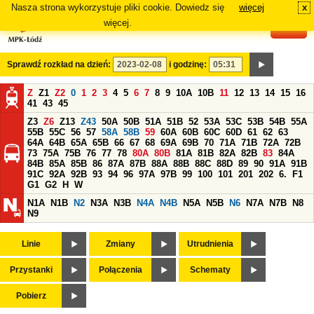
Nasza strona wykorzystuje pliki cookie. Dowiedz się
więcej
x
#
więcej.
Sprawdź rozkład na dzień:
i godzinę:
Z
Z1
Z2
0
1
2
3
4
5
6
7
8
9
10A
10B
11
12
13
14
15
16
41
43
45
Z3
Z6
Z13
Z43
50A
50B
51A
51B
52
53A
53C
53B
54B
55A
55B
55C
56
57
58A
58B
59
60A
60B
60C
60D
61
62
63
64A
64B
65A
65B
66
67
68
69A
69B
70
71A
71B
72A
72B
73
75A
75B
76
77
78
80A
80B
81A
81B
82A
82B
83
84A
84B
85A
85B
86
87A
87B
88A
88B
88C
88D
89
90
91A
91B
91C
92A
92B
93
94
96
97A
97B
99
100
101
201
202
6.
F1
G1
G2
H
W
N1A
N1B
N2
N3A
N3B
N4A
N4B
N5A
N5B
N6
N7A
N7B
N8
N9
Linie
Zmiany
Utrudnienia
Przystanki
Połączenia
Schematy
Pobierz