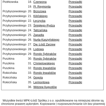
Piotrkowska
18.
Czerwona
Przesiadki
19.
Pl. Reymonta
Przesiadki
Przybyszewskiego
20.
Brzozowa
Przesiadki
Przybyszewskiego
21.
Kilińskiego
Przesiadki
Przybyszewskiego
22.
Łęczycka
Przesiadki
Przybyszewskiego
23.
Śmigłego-Rydza
Przesiadki
Przybyszewskiego
24.
Tatrzańska
Przesiadki
Przybyszewskiego
25.
Zapadła
Przesiadki
Przybyszewskiego
26.
Nurta-Kaszyńskiego
Przesiadki
Przybyszewskiego
27.
Dw. Łódź Zarzew
Przesiadki
Przybyszewskiego
28.
Lodowa
Przesiadki
Przybyszewskiego
29.
Rondo Sybiraków
Przesiadki
Puszkina
30.
Rondo Sybiraków
Przesiadki
Puszkina
31.
Chmielowskiego
Przesiadki
Puszkina
32.
Rondo Inwalidów
Przesiadki
Rokicińska
33.
Rondo Inwalidów
Przesiadki
Rokicińska
34.
Gogola
Przesiadki
Rokicińska
35.
Lermontowa
Przesiadki
36.
Widzew Augustów
Wszystkie treści MPK-Łódź Spółka z o.o. opublikowane na niniejszej stronie są
chronione prawem autorskim. Kopiowanie i rozpowszechnianie ich bez pisemnej