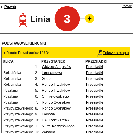
Pomoc
Powrót
3
Linia
PODSTAWOWE KIERUNKI
Rondo Powstańców 1863r.
Pokaż na mapie
ULICA
PRZYSTANEK
PRZESIADKI
1.
Widzew Augustów
Przesiadki
Rokicińska
2.
Lermontowa
Przesiadki
Rokicińska
3.
Gogola
Przesiadki
Rokicińska
4.
Rondo Inwalidów
Przesiadki
Puszkina
5.
Rondo Inwalidów
Przesiadki
Puszkina
6.
Chmielowskiego
Przesiadki
Puszkina
7.
Rondo Sybiraków
Przesiadki
Przybyszewskiego
8.
Rondo Sybiraków
Przesiadki
Przybyszewskiego
9.
Lodowa
Przesiadki
Przybyszewskiego
10.
Dw. Łódź Zarzew
Przesiadki
Przybyszewskiego
11.
Nurta-Kaszyńskiego
Przesiadki
Przybyszewskiego
12.
Zapadła
Przesiadki