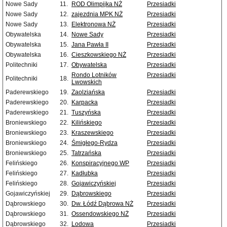
Nowe Sady
11.
ROD Olimpijka NŻ
Przesiadki
Nowe Sady
12.
zajezdnia MPK NŻ
Przesiadki
Nowe Sady
13.
Elektronowa NŻ
Przesiadki
Obywatelska
14.
Nowe Sady
Przesiadki
Obywatelska
15.
Jana Pawła II
Przesiadki
Obywatelska
16.
Cieszkowskiego NŻ
Przesiadki
Politechniki
17.
Obywatelska
Przesiadki
Rondo Lotników
Przesiadki
Politechniki
18.
Lwowskich
Paderewskiego
19.
Zaolziańska
Przesiadki
Paderewskiego
20.
Karpacka
Przesiadki
Paderewskiego
21.
Tuszyńska
Przesiadki
Broniewskiego
22.
Kilińskiego
Przesiadki
Broniewskiego
23.
Kraszewskiego
Przesiadki
Broniewskiego
24.
Śmigłego-Rydza
Przesiadki
Broniewskiego
25.
Tatrzańska
Przesiadki
Felińskiego
26.
Konspiracyjnego WP
Przesiadki
Felińskiego
27.
Kadłubka
Przesiadki
Felińskiego
28.
Gojawiczyńskiej
Przesiadki
Gojawiczyńskiej
29.
Dąbrowskiego
Przesiadki
Dąbrowskiego
30.
Dw. Łódź Dąbrowa NŻ
Przesiadki
Dąbrowskiego
31.
Ossendowskiego NŻ
Przesiadki
Dąbrowskiego
32.
Lodowa
Przesiadki