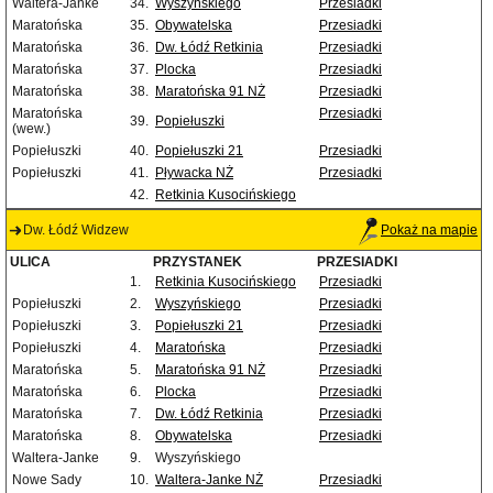
Waltera-Janke
34.
Wyszyńskiego
Przesiadki
Maratońska
35.
Obywatelska
Przesiadki
Maratońska
36.
Dw. Łódź Retkinia
Przesiadki
Maratońska
37.
Plocka
Przesiadki
Maratońska
38.
Maratońska 91 NŻ
Przesiadki
Maratońska
Przesiadki
39.
Popiełuszki
(wew.)
Popiełuszki
40.
Popiełuszki 21
Przesiadki
Popiełuszki
41.
Pływacka NŻ
Przesiadki
42.
Retkinia Kusocińskiego
Dw. Łódź Widzew
Pokaż na mapie
ULICA
PRZYSTANEK
PRZESIADKI
1.
Retkinia Kusocińskiego
Przesiadki
Popiełuszki
2.
Wyszyńskiego
Przesiadki
Popiełuszki
3.
Popiełuszki 21
Przesiadki
Popiełuszki
4.
Maratońska
Przesiadki
Maratońska
5.
Maratońska 91 NŻ
Przesiadki
Maratońska
6.
Plocka
Przesiadki
Maratońska
7.
Dw. Łódź Retkinia
Przesiadki
Maratońska
8.
Obywatelska
Przesiadki
Waltera-Janke
9.
Wyszyńskiego
Nowe Sady
10.
Waltera-Janke NŻ
Przesiadki