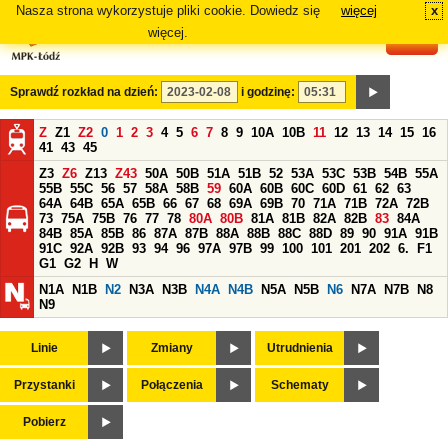
Nasza strona wykorzystuje pliki cookie. Dowiedz się
więcej
x
#
więcej.
Sprawdź rozkład na dzień:
i godzinę:
Z
Z1
Z2
0
1
2
3
4
5
6
7
8
9
10A
10B
11
12
13
14
15
16
41
43
45
Z3
Z6
Z13
Z43
50A
50B
51A
51B
52
53A
53C
53B
54B
55A
55B
55C
56
57
58A
58B
59
60A
60B
60C
60D
61
62
63
64A
64B
65A
65B
66
67
68
69A
69B
70
71A
71B
72A
72B
73
75A
75B
76
77
78
80A
80B
81A
81B
82A
82B
83
84A
84B
85A
85B
86
87A
87B
88A
88B
88C
88D
89
90
91A
91B
91C
92A
92B
93
94
96
97A
97B
99
100
101
201
202
6.
F1
G1
G2
H
W
N1A
N1B
N2
N3A
N3B
N4A
N4B
N5A
N5B
N6
N7A
N7B
N8
N9
Linie
Zmiany
Utrudnienia
Przystanki
Połączenia
Schematy
Pobierz