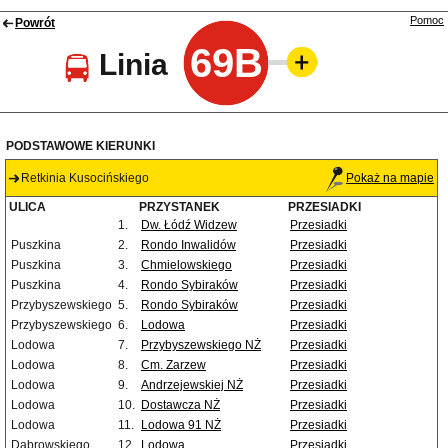
Pomoc
Powrót
69B
Linia
PODSTAWOWE KIERUNKI
Retkinia Kusocińskiego
Pokaż na mapie
ULICA
PRZYSTANEK
PRZESIADKI
1.
Dw. Łódź Widzew
Przesiadki
Puszkina
2.
Rondo Inwalidów
Przesiadki
Puszkina
3.
Chmielowskiego
Przesiadki
Puszkina
4.
Rondo Sybiraków
Przesiadki
Przybyszewskiego
5.
Rondo Sybiraków
Przesiadki
Przybyszewskiego
6.
Lodowa
Przesiadki
Lodowa
7.
Przybyszewskiego NŻ
Przesiadki
Lodowa
8.
Cm. Zarzew
Przesiadki
Lodowa
9.
Andrzejewskiej NŻ
Przesiadki
Lodowa
10.
Dostawcza NŻ
Przesiadki
Lodowa
11.
Lodowa 91 NŻ
Przesiadki
Dąbrowskiego
12.
Lodowa
Przesiadki