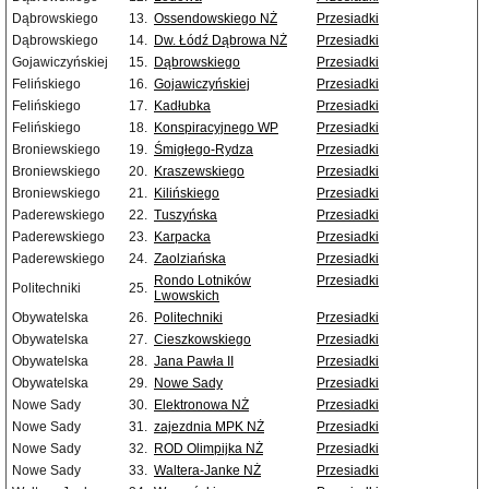
Dąbrowskiego
13.
Ossendowskiego NŻ
Przesiadki
Dąbrowskiego
14.
Dw. Łódź Dąbrowa NŻ
Przesiadki
Gojawiczyńskiej
15.
Dąbrowskiego
Przesiadki
Felińskiego
16.
Gojawiczyńskiej
Przesiadki
Felińskiego
17.
Kadłubka
Przesiadki
Felińskiego
18.
Konspiracyjnego WP
Przesiadki
Broniewskiego
19.
Śmigłego-Rydza
Przesiadki
Broniewskiego
20.
Kraszewskiego
Przesiadki
Broniewskiego
21.
Kilińskiego
Przesiadki
Paderewskiego
22.
Tuszyńska
Przesiadki
Paderewskiego
23.
Karpacka
Przesiadki
Paderewskiego
24.
Zaolziańska
Przesiadki
Rondo Lotników
Przesiadki
Politechniki
25.
Lwowskich
Obywatelska
26.
Politechniki
Przesiadki
Obywatelska
27.
Cieszkowskiego
Przesiadki
Obywatelska
28.
Jana Pawła II
Przesiadki
Obywatelska
29.
Nowe Sady
Przesiadki
Nowe Sady
30.
Elektronowa NŻ
Przesiadki
Nowe Sady
31.
zajezdnia MPK NŻ
Przesiadki
Nowe Sady
32.
ROD Olimpijka NŻ
Przesiadki
Nowe Sady
33.
Waltera-Janke NŻ
Przesiadki