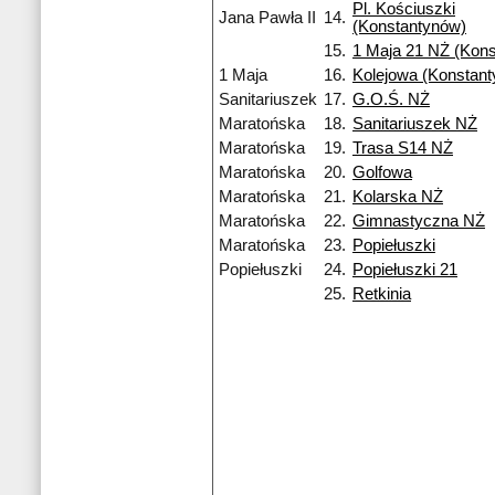
Pl. Kościuszki
Jana Pawła II
14.
(Konstantynów)
15.
1 Maja 21 NŻ (Kon
1 Maja
16.
Kolejowa (Konstant
Sanitariuszek
17.
G.O.Ś. NŻ
Maratońska
18.
Sanitariuszek NŻ
Maratońska
19.
Trasa S14 NŻ
Maratońska
20.
Golfowa
Maratońska
21.
Kolarska NŻ
Maratońska
22.
Gimnastyczna NŻ
Maratońska
23.
Popiełuszki
Popiełuszki
24.
Popiełuszki 21
25.
Retkinia