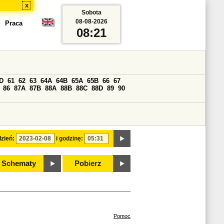
x
Sobota
08-08-2026
Praca
08:21
D
61
62
63
64A
64B
65A
65B
66
67
86
87A
87B
88A
88B
88C
88D
89
90
zień:
i godzinę:
Schematy
Pobierz
Pomoc