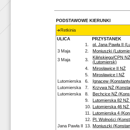
PODSTAWOWE KIERUNKI
Retkinia
ULICA
PRZYSTANEK
1.
pl. Jana Pawła II (
3 Maja
2.
Moniuszki (Lutomie
Kilińskiego/CPN N
3 Maja
3.
(Lutomiersk)
4.
Mirosławice II NŻ
5.
Mirosławice I NŻ
Lutomierska
6.
Ignacew (Konstant
Lutomierska
7.
Krzywa NŻ (Konsta
Lutomierska
8.
Bechcice NŻ (Kons
9.
Lutomierska 82 NŻ 
10.
Lutomierska 46 NŻ 
11.
Lutomierska 4 (Kons
12.
Pl. Wolności (Kons
Jana Pawła II
13.
Moniuszki (Konsta