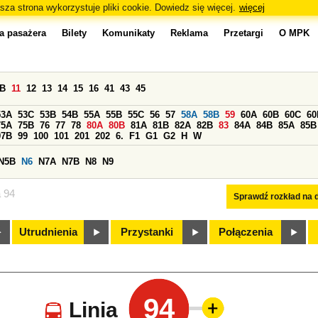
sza strona wykorzystuje pliki cookie. Dowiedz się więcej.
więcej
a pasażera
Bilety
Komunikaty
Reklama
Przetargi
O MPK
0B
11
12
13
14
15
16
41
43
45
53A
53C
53B
54B
55A
55B
55C
56
57
58A
58B
59
60A
60B
60C
60
75A
75B
76
77
78
80A
80B
81A
81B
82A
82B
83
84A
84B
85A
85B
97B
99
100
101
201
202
6.
F1
G1
G2
H
W
N5B
N6
N7A
N7B
N8
N9
a 94
Sprawdź rozkład na d
Utrudnienia
Przystanki
Połączenia
94
Linia