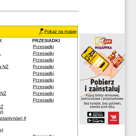
Pokaż na mapie
K
PRZESIADKI
Przesiadki
1
Przesiadki
Przesiadki
a NŻ
Przesiadki
Przesiadki
Przesiadki
Przesiadki
 NŻ
Przesiadki
Przesiadki
NŻ
w)
nstantynów) #
w)