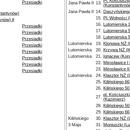
Pl. Kościuszk
Przesiadki
Jana Pawła II
13.
(Konstantynó
Jana Pawła II
14.
Daszyńskiego
stantynów)
15.
Pl. Wolności 
ynów) #
16.
Lutomierska 1
Przesiadki
17.
Lutomierska 5
Przesiadki
18.
Lutomierska 9
Przesiadki
Lutomierska
19.
Klonowa NŻ (
Przesiadki
Lutomierska
20.
Krzywa NŻ (K
Przesiadki
Lutomierska
21.
Ignacew (Kon
Przesiadki
22.
Mirosławice I
Przesiadki
23.
Mirosławice I
Przesiadki
Lutomierska
24.
Klasztor NŻ (
25.
Kilińskiego 6
26.
Kilińskiego 5
pl. Kościuszk
27.
(Kazimierz)
28.
Kilińskiego 5
29.
Kilińskiego 6
Kilińskiego
30.
Klasztor NŻ (
3 Maja
31.
Moniuszki (Lu