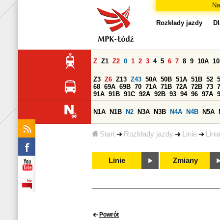
Na
Rozkłady jazdy
Dl
Z
Z1
Z2
0
1
2
3
4
5
6
7
8
9
10A
1
Z3
Z6
Z13
Z43
50A
50B
51A
51B
52
68
69A
69B
70
71A
71B
72A
72B
73
91A
91B
91C
92A
92B
93
94
96
97A
N1A
N1B
N2
N3A
N3B
N4A
N4B
N5A
Start
Rozkłady jazdy
Linie
Lini
Linie
Zmiany
Powrót