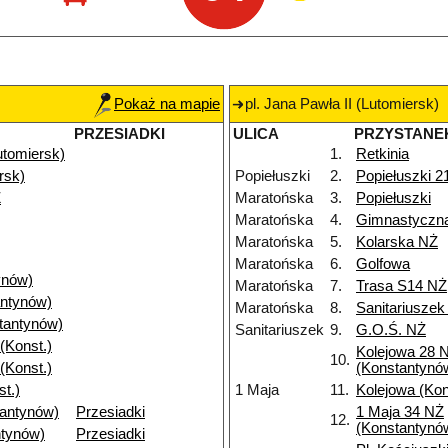
Pokaż na mapie
pl. Jana Pawła II (Lutomiersk)
PRZESIADKI
ULICA
PRZYSTANE
Lutomiersk)
1.
Retkinia
rsk)
Popiełuszki
2.
Popiełuszki 2
Ż
Maratońska
3.
Popiełuszki
Maratońska
4.
Gimnastyczn
Maratońska
5.
Kolarska NŻ
Maratońska
6.
Golfowa
ynów)
Maratońska
7.
Trasa S14 NŻ
ntynów)
Maratońska
8.
Sanitariuszek
tantynów)
Sanitariuszek
9.
G.O.Ś. NŻ
(Konst.)
Kolejowa 28 
10.
(Konst.)
(Konstantynó
t.)
1 Maja
11.
Kolejowa (Ko
tantynów)
Przesiadki
1 Maja 34 NŻ
12.
(Konstantynó
ntynów)
Przesiadki