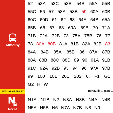
52
53A
53C
53B
54B
55A
55B
55C
56
57
58A
58B
59
60A
60B
60C
60D
61
62
63
64A
64B
65A
65B
66
67
68
69A
69B
70
71A
71B
72A
72B
73
75A
75B
76
77
78
80A
80B
81A
81B
82A
82B
83
Autobusy
84A
84B
85A
85B
86
87A
87B
88A
88B
88C
88D
89
90
91A
91B
91C
92A
92B
93
94
96
97A
97B
99
100
101
201
202
6.
F1
G1
G2
H
W
pokaż listę tras
AKTUALNE TRASY
N1A
N1B
N2
N3A
N3B
N4A
N4B
N5A
N5B
N6
N7A
N7B
N8
N9
Nocne