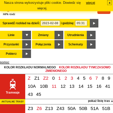
Nasza strona wykorzystuje pliki cookie. Dowiedz się
więcej
x
#
więcej.
Sprawdź rozkład na dzień:
i godzinę:
Linie
Zmiany
Utrudnienia
Przystanki
Połączenia
Schematy
Pobierz
pomoc
KOLOR ROZKŁADU NORMALNEGO
KOLOR ROZKŁADU TYMCZASOWO
ZMIENIONEGO
Z
Z1
Z2
0
1
2
3
4
5
6
7
8
9
10A
10B
11
12
13
14
15
16
41
Tramwaje
43
45
pokaż listę tras
AKTUALNE TRASY
Z3
Z6
Z13
Z43
50A
50B
51A
51B