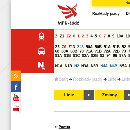
Na
Rozkłady jazdy
Dl
Z
Z1
Z2
0
1
2
3
4
5
6
7
8
9
10A
1
Z3
Z6
Z13
Z43
50A
50B
51A
51B
52
68
69A
69B
70
71A
71B
72A
72B
73
91A
91B
91C
92A
92B
93
94
96
97A
N1A
N1B
N2
N3A
N3B
N4A
N4B
N5A
Start
Rozkłady jazdy
Linie
Lini
Linie
Zmiany
Powrót