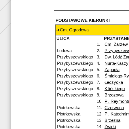
PODSTAWOWE KIERUNKI
Cm. Ogrodowa
ULICA
PRZYSTAN
1.
Cm. Zarzew
Lodowa
2.
Przybyszew
Przybyszewskiego
3.
Dw. Łódź Za
Przybyszewskiego
4.
Nurta-Kaszy
Przybyszewskiego
5.
Zapadła
Przybyszewskiego
6.
Śmigłego-R
Przybyszewskiego
7.
Łęczycka
Przybyszewskiego
8.
Kilińskiego
Przybyszewskiego
9.
Brzozowa
10.
Pl. Reymont
Piotrkowska
11.
Czerwona
Piotrkowska
12.
Pl. Katedraln
Piotrkowska
13.
Brzeźna
Piotrkowska
14.
Żwirki