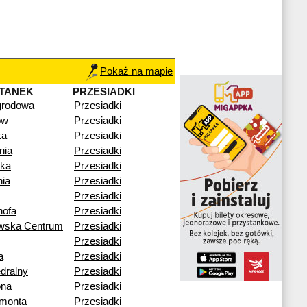
Pokaż na mapie
TANEK
PRZESIADKI
rodowa
Przesiadki
ów
Przesiadki
ka
Przesiadki
nia
Przesiadki
ika
Przesiadki
nia
Przesiadki
Przesiadki
ofa
Przesiadki
owska Centrum
Przesiadki
Przesiadki
a
Przesiadki
edralny
Przesiadki
ona
Przesiadki
ymonta
Przesiadki