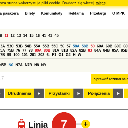
sza strona wykorzystuje pliki cookie. Dowiedz się więcej.
więcej
a pasażera
Bilety
Komunikaty
Reklama
Przetargi
O MPK
0B
11
12
13
14
15
16
41
43
45
53A
53C
53B
54B
55A
55B
55C
56
57
58A
58B
59
60A
60B
60C
60
75A
75B
76
77
78
80A
80B
81A
81B
82A
82B
83
84A
84B
85A
85B
97B
99
100
101
201
202
6.
F1
G1
G2
H
W
N5B
N6
N7A
N7B
N8
N9
a 7
Sprawdź rozkład na d
Utrudnienia
Przystanki
Połączenia
7
Linia