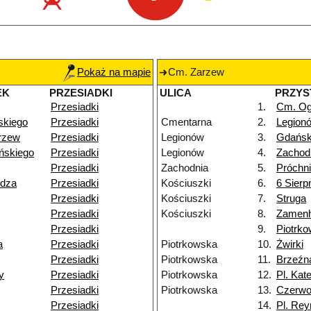
Pokaż na mapie
Cm. Zarzew
EK
PRZESIADKI
ULICA
PRZYS
Przesiadki
1.
Cm. Og
skiego
Przesiadki
Cmentarna
2.
Legion
rzew
Przesiadki
Legionów
3.
Gdańs
ńskiego
Przesiadki
Legionów
4.
Zachod
Przesiadki
Zachodnia
5.
Próchn
ydza
Przesiadki
Kościuszki
6.
6 Sierp
Przesiadki
Kościuszki
7.
Struga
Przesiadki
Kościuszki
8.
Zamenh
Przesiadki
9.
Piotrk
a
Przesiadki
Piotrkowska
10.
Żwirki
Przesiadki
Piotrkowska
11.
Brzeźn
y
Przesiadki
Piotrkowska
12.
Pl. Kat
Przesiadki
Piotrkowska
13.
Czerw
Przesiadki
14.
Pl. Re