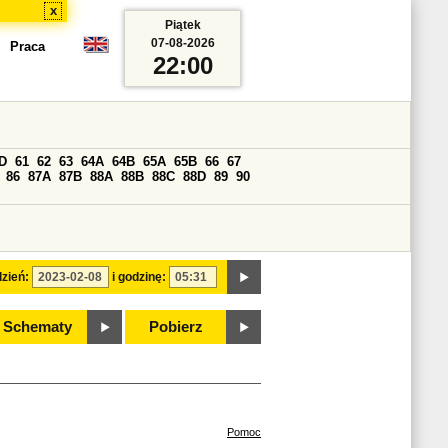
x
Piątek
07-08-2026
Praca
22:00
D
61
62
63
64A
64B
65A
65B
66
67
86
87A
87B
88A
88B
88C
88D
89
90
zień:
i godzinę:
Schematy
Pobierz
Pomoc