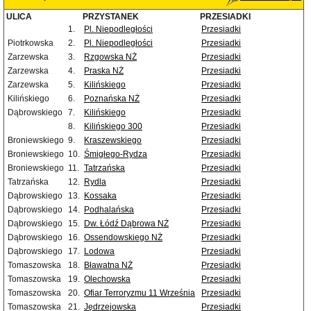
ULICA
PRZYSTANEK
PRZESIADKI
1.
Pl. Niepodległości
Przesiadki
Piotrkowska
2.
Pl. Niepodległości
Przesiadki
Zarzewska
3.
Rzgowska NŻ
Przesiadki
Zarzewska
4.
Praska NŻ
Przesiadki
Zarzewska
5.
Kilińskiego
Przesiadki
Kilińskiego
6.
Poznańska NŻ
Przesiadki
Dąbrowskiego
7.
Kilińskiego
Przesiadki
8.
Kilińskiego 300
Przesiadki
Broniewskiego
9.
Kraszewskiego
Przesiadki
Broniewskiego
10.
Śmigłego-Rydza
Przesiadki
Broniewskiego
11.
Tatrzańska
Przesiadki
Tatrzańska
12.
Rydla
Przesiadki
Dąbrowskiego
13.
Kossaka
Przesiadki
Dąbrowskiego
14.
Podhalańska
Przesiadki
Dąbrowskiego
15.
Dw. Łódź Dąbrowa NŻ
Przesiadki
Dąbrowskiego
16.
Ossendowskiego NŻ
Przesiadki
Dąbrowskiego
17.
Lodowa
Przesiadki
Tomaszowska
18.
Bławatna NŻ
Przesiadki
Tomaszowska
19.
Olechowska
Przesiadki
Tomaszowska
20.
Ofiar Terroryzmu 11 Września
Przesiadki
Tomaszowska
21.
Jędrzejowska
Przesiadki