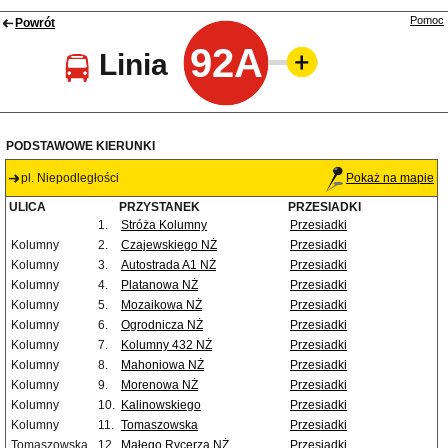
Pomoc
Powrót
92A
Linia
PODSTAWOWE KIERUNKI
pl. Niepodległości
Pokaż na mapie
ULICA
PRZYSTANEK
PRZESIADKI
1.
Stróża Kolumny
Przesiadki
Kolumny
2.
Czajewskiego NŻ
Przesiadki
Kolumny
3.
Autostrada A1 NŻ
Przesiadki
Kolumny
4.
Platanowa NŻ
Przesiadki
Kolumny
5.
Mozaikowa NŻ
Przesiadki
Kolumny
6.
Ogrodnicza NŻ
Przesiadki
Kolumny
7.
Kolumny 432 NŻ
Przesiadki
Kolumny
8.
Mahoniowa NŻ
Przesiadki
Kolumny
9.
Morenowa NŻ
Przesiadki
Kolumny
10.
Kalinowskiego
Przesiadki
Kolumny
11.
Tomaszowska
Przesiadki
Tomaszowska
12.
Małego Rycerza NŻ
Przesiadki