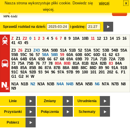
Nasza strona wykorzystuje pliki cookie. Dowiedz się
więcej
x
#
więcej.
Sprawdź rozkład na dzień:
i godzinę:
Z
Z1
Z2
0
1
2
3
4
5
6
7
8
9
10A
10B
11
12
13
14
15
16
41
43
45
Z3
Z6
Z13
Z43
50A
50B
51A
51B
52
53A
53C
53B
54B
55A
55B
55C
56
57
58A
58B
59
60A
60B
60C
60D
61
62
63
64A
64B
65A
65B
66
67
68
69A
69B
70
71A
71B
72A
72B
73
75A
75B
76
77
78
80A
80B
81A
81B
82A
82B
83
84A
84B
85A
85B
86
87A
87B
88A
88B
88C
88D
89
90
91A
91B
91C
92A
92B
93
94
96
97A
97B
99
100
101
201
202
6.
F1
G1
G2
H
W
N1A
N1B
N2
N3A
N3B
N4A
N4B
N5A
N5B
N6
N7A
N7B
N8
N9
Linie
Zmiany
Utrudnienia
Przystanki
Połączenia
Schematy
Pobierz