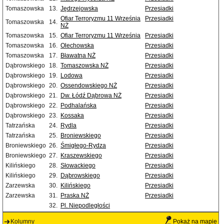
Tomaszowska
13.
Jędrzejowska
Przesiadki
Ofiar Terroryzmu 11 Września
Przesiadki
Tomaszowska
14.
NŻ
Tomaszowska
15.
Ofiar Terroryzmu 11 Września
Przesiadki
Tomaszowska
16.
Olechowska
Przesiadki
Tomaszowska
17.
Bławatna NŻ
Przesiadki
Dąbrowskiego
18.
Tomaszowska NŻ
Przesiadki
Dąbrowskiego
19.
Lodowa
Przesiadki
Dąbrowskiego
20.
Ossendowskiego NŻ
Przesiadki
Dąbrowskiego
21.
Dw. Łódź Dąbrowa NŻ
Przesiadki
Dąbrowskiego
22.
Podhalańska
Przesiadki
Dąbrowskiego
23.
Kossaka
Przesiadki
Tatrzańska
24.
Rydla
Przesiadki
Tatrzańska
25.
Broniewskiego
Przesiadki
Broniewskiego
26.
Śmigłego-Rydza
Przesiadki
Broniewskiego
27.
Kraszewskiego
Przesiadki
Kilińskiego
28.
Słowackiego
Przesiadki
Kilińskiego
29.
Dąbrowskiego
Przesiadki
Zarzewska
30.
Kilińskiego
Przesiadki
Zarzewska
31.
Praska NŻ
Przesiadki
32.
Pl. Niepodległości
Kolumny
Pokaż na mapie