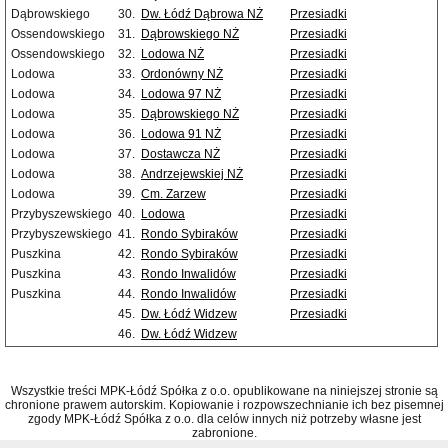
Dąbrowskiego
30.
Dw. Łódź Dąbrowa NŻ
Przesiadki
Ossendowskiego
31.
Dąbrowskiego NŻ
Przesiadki
Ossendowskiego
32.
Lodowa NŻ
Przesiadki
Lodowa
33.
Ordonówny NŻ
Przesiadki
Lodowa
34.
Lodowa 97 NŻ
Przesiadki
Lodowa
35.
Dąbrowskiego NŻ
Przesiadki
Lodowa
36.
Lodowa 91 NŻ
Przesiadki
Lodowa
37.
Dostawcza NŻ
Przesiadki
Lodowa
38.
Andrzejewskiej NŻ
Przesiadki
Lodowa
39.
Cm. Zarzew
Przesiadki
Przybyszewskiego
40.
Lodowa
Przesiadki
Przybyszewskiego
41.
Rondo Sybiraków
Przesiadki
Puszkina
42.
Rondo Sybiraków
Przesiadki
Puszkina
43.
Rondo Inwalidów
Przesiadki
Puszkina
44.
Rondo Inwalidów
Przesiadki
45.
Dw. Łódź Widzew
Przesiadki
46.
Dw. Łódź Widzew
Wszystkie treści MPK-Łódź Spółka z o.o. opublikowane na niniejszej stronie są
chronione prawem autorskim. Kopiowanie i rozpowszechnianie ich bez pisemnej
zgody MPK-Łódź Spółka z o.o. dla celów innych niż potrzeby własne jest
zabronione.