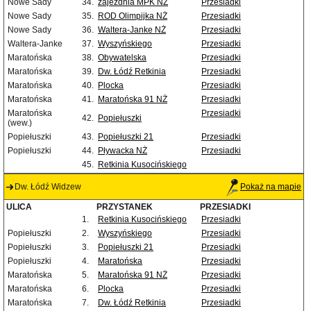
Nowe Sady
34.
zajezdnia MPK NŻ
Przesiadki
Nowe Sady
35.
ROD Olimpijka NŻ
Przesiadki
Nowe Sady
36.
Waltera-Janke NŻ
Przesiadki
Waltera-Janke
37.
Wyszyńskiego
Przesiadki
Maratońska
38.
Obywatelska
Przesiadki
Maratońska
39.
Dw. Łódź Retkinia
Przesiadki
Maratońska
40.
Plocka
Przesiadki
Maratońska
41.
Maratońska 91 NŻ
Przesiadki
Maratońska
Przesiadki
42.
Popiełuszki
(wew.)
Popiełuszki
43.
Popiełuszki 21
Przesiadki
Popiełuszki
44.
Pływacka NŻ
Przesiadki
45.
Retkinia Kusocińskiego
Dw. Łódź Widzew
Pokaż na mapie
ULICA
PRZYSTANEK
PRZESIADKI
1.
Retkinia Kusocińskiego
Przesiadki
Popiełuszki
2.
Wyszyńskiego
Przesiadki
Popiełuszki
3.
Popiełuszki 21
Przesiadki
Popiełuszki
4.
Maratońska
Przesiadki
Maratońska
5.
Maratońska 91 NŻ
Przesiadki
Maratońska
6.
Plocka
Przesiadki
Maratońska
7.
Dw. Łódź Retkinia
Przesiadki