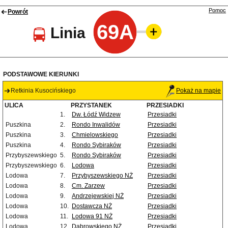
Pomoc
Powrót
69A
Linia
PODSTAWOWE KIERUNKI
Retkinia Kusocińskiego
Pokaż na mapie
ULICA
PRZYSTANEK
PRZESIADKI
1.
Dw. Łódź Widzew
Przesiadki
Puszkina
2.
Rondo Inwalidów
Przesiadki
Puszkina
3.
Chmielowskiego
Przesiadki
Puszkina
4.
Rondo Sybiraków
Przesiadki
Przybyszewskiego
5.
Rondo Sybiraków
Przesiadki
Przybyszewskiego
6.
Lodowa
Przesiadki
Lodowa
7.
Przybyszewskiego NŻ
Przesiadki
Lodowa
8.
Cm. Zarzew
Przesiadki
Lodowa
9.
Andrzejewskiej NŻ
Przesiadki
Lodowa
10.
Dostawcza NŻ
Przesiadki
Lodowa
11.
Lodowa 91 NŻ
Przesiadki
Lodowa
12.
Dąbrowskiego NŻ
Przesiadki