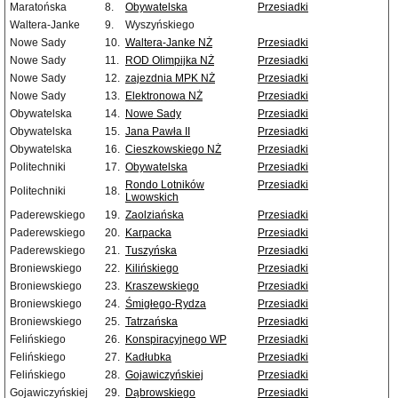
Maratońska
8.
Obywatelska
Przesiadki
Waltera-Janke
9.
Wyszyńskiego
Nowe Sady
10.
Waltera-Janke NŻ
Przesiadki
Nowe Sady
11.
ROD Olimpijka NŻ
Przesiadki
Nowe Sady
12.
zajezdnia MPK NŻ
Przesiadki
Nowe Sady
13.
Elektronowa NŻ
Przesiadki
Obywatelska
14.
Nowe Sady
Przesiadki
Obywatelska
15.
Jana Pawła II
Przesiadki
Obywatelska
16.
Cieszkowskiego NŻ
Przesiadki
Politechniki
17.
Obywatelska
Przesiadki
Rondo Lotników
Przesiadki
Politechniki
18.
Lwowskich
Paderewskiego
19.
Zaolziańska
Przesiadki
Paderewskiego
20.
Karpacka
Przesiadki
Paderewskiego
21.
Tuszyńska
Przesiadki
Broniewskiego
22.
Kilińskiego
Przesiadki
Broniewskiego
23.
Kraszewskiego
Przesiadki
Broniewskiego
24.
Śmigłego-Rydza
Przesiadki
Broniewskiego
25.
Tatrzańska
Przesiadki
Felińskiego
26.
Konspiracyjnego WP
Przesiadki
Felińskiego
27.
Kadłubka
Przesiadki
Felińskiego
28.
Gojawiczyńskiej
Przesiadki
Gojawiczyńskiej
29.
Dąbrowskiego
Przesiadki