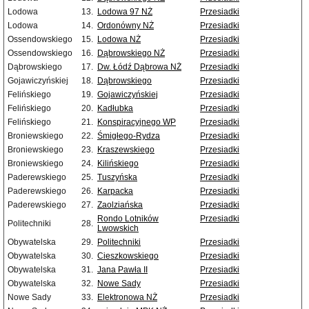
Lodowa
13.
Lodowa 97 NŻ
Przesiadki
Lodowa
14.
Ordonówny NŻ
Przesiadki
Ossendowskiego
15.
Lodowa NŻ
Przesiadki
Ossendowskiego
16.
Dąbrowskiego NŻ
Przesiadki
Dąbrowskiego
17.
Dw. Łódź Dąbrowa NŻ
Przesiadki
Gojawiczyńskiej
18.
Dąbrowskiego
Przesiadki
Felińskiego
19.
Gojawiczyńskiej
Przesiadki
Felińskiego
20.
Kadłubka
Przesiadki
Felińskiego
21.
Konspiracyjnego WP
Przesiadki
Broniewskiego
22.
Śmigłego-Rydza
Przesiadki
Broniewskiego
23.
Kraszewskiego
Przesiadki
Broniewskiego
24.
Kilińskiego
Przesiadki
Paderewskiego
25.
Tuszyńska
Przesiadki
Paderewskiego
26.
Karpacka
Przesiadki
Paderewskiego
27.
Zaolziańska
Przesiadki
Rondo Lotników
Przesiadki
Politechniki
28.
Lwowskich
Obywatelska
29.
Politechniki
Przesiadki
Obywatelska
30.
Cieszkowskiego
Przesiadki
Obywatelska
31.
Jana Pawła II
Przesiadki
Obywatelska
32.
Nowe Sady
Przesiadki
Nowe Sady
33.
Elektronowa NŻ
Przesiadki