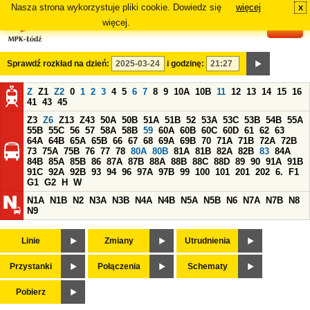
Nasza strona wykorzystuje pliki cookie. Dowiedz się
więcej
x
#
więcej.
Sprawdź rozkład na dzień:
i godzinę:
Z
Z1
Z2
0
1
2
3
4
5
6
7
8
9
10A
10B
11
12
13
14
15
16
41
43
45
Z3
Z6
Z13
Z43
50A
50B
51A
51B
52
53A
53C
53B
54B
55A
55B
55C
56
57
58A
58B
59
60A
60B
60C
60D
61
62
63
64A
64B
65A
65B
66
67
68
69A
69B
70
71A
71B
72A
72B
73
75A
75B
76
77
78
80A
80B
81A
81B
82A
82B
83
84A
84B
85A
85B
86
87A
87B
88A
88B
88C
88D
89
90
91A
91B
91C
92A
92B
93
94
96
97A
97B
99
100
101
201
202
6.
F1
G1
G2
H
W
N1A
N1B
N2
N3A
N3B
N4A
N4B
N5A
N5B
N6
N7A
N7B
N8
N9
Linie
Zmiany
Utrudnienia
Przystanki
Połączenia
Schematy
Pobierz