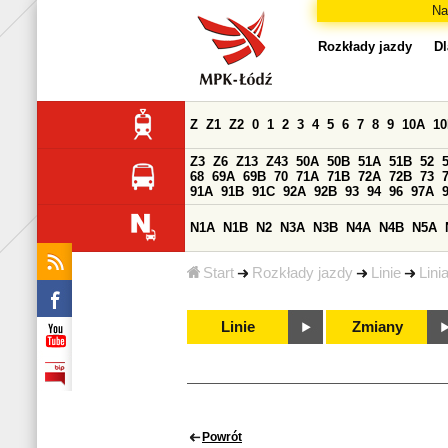
Na
Rozkłady jazdy
Dl
Z
Z1
Z2
0
1
2
3
4
5
6
7
8
9
10A
1
Z3
Z6
Z13
Z43
50A
50B
51A
51B
52
68
69A
69B
70
71A
71B
72A
72B
73
91A
91B
91C
92A
92B
93
94
96
97A
N1A
N1B
N2
N3A
N3B
N4A
N4B
N5A
Start
Rozkłady jazdy
Linie
Lini
Linie
Zmiany
Powrót