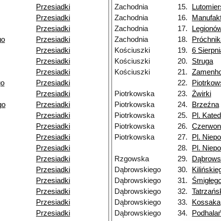
Przesiadki
Zachodnia
15.
Lutomier
Przesiadki
Zachodnia
16.
Manufak
Przesiadki
Zachodnia
17.
Legionó
go
Przesiadki
Zachodnia
18.
Próchnik
Przesiadki
Kościuszki
19.
6 Sierpni
Przesiadki
Kościuszki
20.
Struga
Przesiadki
Kościuszki
21.
Zamenho
go
Przesiadki
22.
Piotrko
Przesiadki
Piotrkowska
23.
Żwirki
go
Przesiadki
Piotrkowska
24.
Brzeźna
Przesiadki
Piotrkowska
25.
Pl. Kated
Przesiadki
Piotrkowska
26.
Czerwon
Przesiadki
Piotrkowska
27.
Pl. Niepo
Przesiadki
28.
Pl. Niepo
Przesiadki
Rzgowska
29.
Dąbrows
Przesiadki
Dąbrowskiego
30.
Kilińskie
Przesiadki
Dąbrowskiego
31.
Śmigłeg
Przesiadki
Dąbrowskiego
32.
Tatrzańs
Przesiadki
Dąbrowskiego
33.
Kossaka
Przesiadki
Dąbrowskiego
34.
Podhala