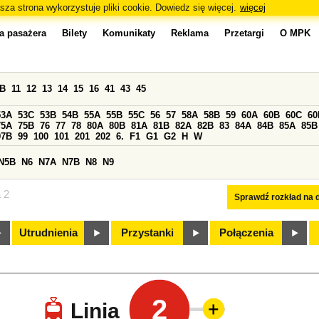
sza strona wykorzystuje pliki cookie. Dowiedz się więcej.
więcej
a pasażera
Bilety
Komunikaty
Reklama
Przetargi
O MPK
0B
11
12
13
14
15
16
41
43
45
53A
53C
53B
54B
55A
55B
55C
56
57
58A
58B
59
60A
60B
60C
60
75A
75B
76
77
78
80A
80B
81A
81B
82A
82B
83
84A
84B
85A
85B
97B
99
100
101
201
202
6.
F1
G1
G2
H
W
N5B
N6
N7A
N7B
N8
N9
a 2
Sprawdź rozkład na d
Utrudnienia
Przystanki
Połączenia
2
Linia