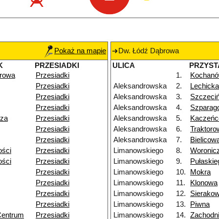
Pokaż na mapie
Dw. Łódź Dąbrowa
K
PRZESIADKI
ULICA
PRZYST
rowa
Przesiadki
1.
Kochan
Przesiadki
Aleksandrowska
2.
Lechicka
Przesiadki
Aleksandrowska
3.
Szczeci
Przesiadki
Aleksandrowska
4.
Szparag
dza
Przesiadki
Aleksandrowska
5.
Kaczeń
Przesiadki
Aleksandrowska
6.
Traktoro
Przesiadki
Aleksandrowska
7.
Bielicow
ości
Przesiadki
Limanowskiego
8.
Woronic
ości
Przesiadki
Limanowskiego
9.
Pułaskie
Przesiadki
Limanowskiego
10.
Mokra
Przesiadki
Limanowskiego
11.
Klonowa
Przesiadki
Limanowskiego
12.
Sierako
Przesiadki
Limanowskiego
13.
Piwna
Centrum
Przesiadki
Limanowskiego
14.
Zachodn