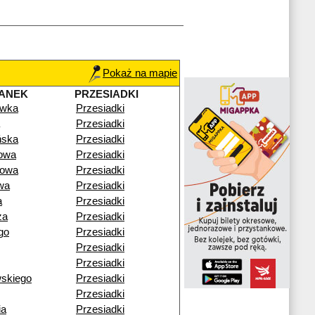
Pokaż na mapie
ANEK
PRZESIADKI
ówka
Przesiadki
Przesiadki
ńska
Przesiadki
owa
Przesiadki
cowa
Przesiadki
wa
Przesiadki
a
Przesiadki
za
Przesiadki
go
Przesiadki
Przesiadki
Przesiadki
wskiego
Przesiadki
Przesiadki
ia
Przesiadki