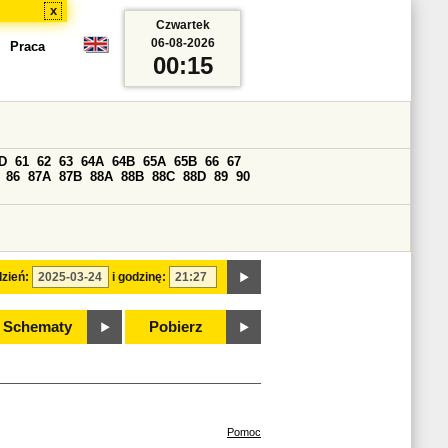
x
Czwartek
06-08-2026
Praca
00:15
D
61
62
63
64A
64B
65A
65B
66
67
86
87A
87B
88A
88B
88C
88D
89
90
zień:
i godzinę:
Schematy
Pobierz
Pomoc