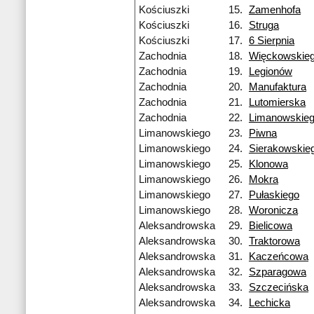
Kościuszki
15.
Zamenhofa
Kościuszki
16.
Struga
Kościuszki
17.
6 Sierpnia
Zachodnia
18.
Więckowskie
Zachodnia
19.
Legionów
Zachodnia
20.
Manufaktura
Zachodnia
21.
Lutomierska
Zachodnia
22.
Limanowskie
Limanowskiego
23.
Piwna
Limanowskiego
24.
Sierakowskie
Limanowskiego
25.
Klonowa
Limanowskiego
26.
Mokra
Limanowskiego
27.
Pułaskiego
Limanowskiego
28.
Woronicza
Aleksandrowska
29.
Bielicowa
Aleksandrowska
30.
Traktorowa
Aleksandrowska
31.
Kaczeńcowa
Aleksandrowska
32.
Szparagowa
Aleksandrowska
33.
Szczecińska
Aleksandrowska
34.
Lechicka