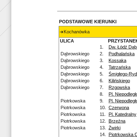
PODSTAWOWE KIERUNKI
Kochanówka
ULICA
PRZYSTANE
1.
Dw. Łódź Dąb
Dąbrowskiego
2.
Podhalańska
Dąbrowskiego
3.
Kossaka
Dąbrowskiego
4.
Tatrzańska
Dąbrowskiego
5.
Śmigłego-Ry
Dąbrowskiego
6.
Kilińskiego
Dąbrowskiego
7.
Rzgowska
8.
Pl. Niepodległ
Piotrkowska
9.
Pl. Niepodległ
Piotrkowska
10.
Czerwona
Piotrkowska
11.
Pl. Katedralny
Piotrkowska
12.
Brzeźna
Piotrkowska
13.
Żwirki
14.
Piotrkowska 