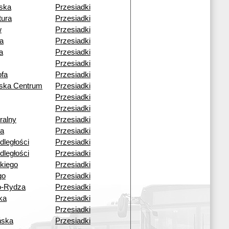
ska
Przesiadki
tura
Przesiadki
w
Przesiadki
a
Przesiadki
a
Przesiadki
Przesiadki
fa
Przesiadki
wska Centrum
Przesiadki
Przesiadki
Przesiadki
ralny
Przesiadki
a
Przesiadki
dległości
Przesiadki
dległości
Przesiadki
kiego
Przesiadki
go
Przesiadki
o-Rydza
Przesiadki
ka
Przesiadki
Przesiadki
ńska
Przesiadki