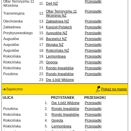
Ofiar Terroryzmu 11
Przesiadki
11.
Dell NŻ
Września
Ofiar Terroryzmu 11
Przesiadki
Transmisyjna
12.
Września NŻ
Olechowska
13.
Zakładowa NŻ
Przesiadki
Zakładowa
14.
Książąt Polskich
Przesiadki
Przybyszewskiego
15.
Augustów NŻ
Przesiadki
Augustów
16.
Bacewicz NŻ
Przesiadki
Augustów
17.
Wujaka NŻ
Przesiadki
Augustów
18.
Rokicińska NŻ
Przesiadki
Rokicińska
19.
Lermontowa
Przesiadki
Rokicińska
20.
Gogola
Przesiadki
Rokicińska
21.
Rondo Inwalidów
Przesiadki
Puszkina
22.
Rondo Inwalidów
Przesiadki
23.
Dw. Łódź Widzew
Sąsieczno
Pokaż na mapie
ULICA
PRZYSTANEK
PRZESIADKI
1.
Dw. Łódź Widzew
Przesiadki
Puszkina
2.
Rondo Inwalidów
Przesiadki
Rokicińska
3.
Rondo Inwalidów
Przesiadki
Rokicińska
4.
Gogola
Przesiadki
Rokicińska
5.
Lermontowa
Przesiadki