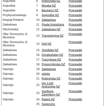
Augustów
6.
Rokicińska NŻ
Przesiadki
Augustów
7.
Wujaka NŻ
Przesiadki
Augustów
8.
Bacewicz NŻ
Przesiadki
Przybyszewskiego
9.
Augustów NŻ
Przesiadki
Książąt Polskich
10.
Zakładowa
Przesiadki
Zakładowa
11.
Piasta Kołodzieja
Przesiadki
Olechowska
12.
Zakładowa NŻ
Przesiadki
Ofiar Terroryzmu 11
Przesiadki
13.
Transmisyjna NŻ
Września
Ofiar Terroryzmu 11
Przesiadki
14.
Dell NŻ
Września
Zakładowa
15.
Józefiaka NŻ
Przesiadki
Zakładowa
16.
Dorabialskiej NŻ
Przesiadki
Zakładowa
17.
Tranzytowa NŻ
Przesiadki
Zakładowa
18.
Dyspozytorska NŻ
Przesiadki
Gajcego
19.
Zakładowa
Przesiadki
Gajcego
20.
szkoła
Przesiadki
Gajcego
21.
Rokicińska NŻ
Przesiadki
Dw. Łódź
Przesiadki
Gajcego
22.
Andrzejów NŻ
Szelburg-
Przesiadki
Gajcego
23.
Zarembiny NŻ
Gajcego
24.
Rataja NŻ
Przesiadki
25.
Sąsieczno