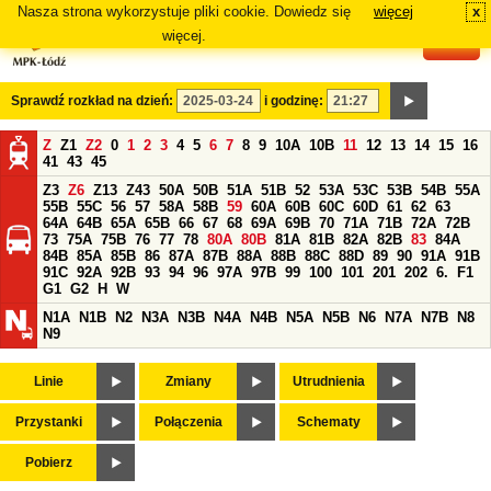
Nasza strona wykorzystuje pliki cookie. Dowiedz się
więcej
x
#
więcej.
Sprawdź rozkład na dzień:
i godzinę:
Z
Z1
Z2
0
1
2
3
4
5
6
7
8
9
10A
10B
11
12
13
14
15
16
41
43
45
Z3
Z6
Z13
Z43
50A
50B
51A
51B
52
53A
53C
53B
54B
55A
55B
55C
56
57
58A
58B
59
60A
60B
60C
60D
61
62
63
64A
64B
65A
65B
66
67
68
69A
69B
70
71A
71B
72A
72B
73
75A
75B
76
77
78
80A
80B
81A
81B
82A
82B
83
84A
84B
85A
85B
86
87A
87B
88A
88B
88C
88D
89
90
91A
91B
91C
92A
92B
93
94
96
97A
97B
99
100
101
201
202
6.
F1
G1
G2
H
W
N1A
N1B
N2
N3A
N3B
N4A
N4B
N5A
N5B
N6
N7A
N7B
N8
N9
Linie
Zmiany
Utrudnienia
Przystanki
Połączenia
Schematy
Pobierz