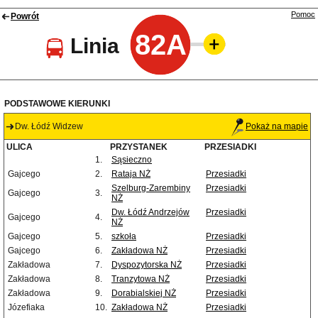
Pomoc
Powrót
82A
Linia
PODSTAWOWE KIERUNKI
Dw. Łódź Widzew
Pokaż na mapie
ULICA
PRZYSTANEK
PRZESIADKI
1.
Sąsieczno
Gajcego
2.
Rataja NŻ
Przesiadki
Szelburg-Zarembiny
Przesiadki
Gajcego
3.
NŻ
Dw. Łódź Andrzejów
Przesiadki
Gajcego
4.
NŻ
Gajcego
5.
szkoła
Przesiadki
Gajcego
6.
Zakładowa NŻ
Przesiadki
Zakładowa
7.
Dyspozytorska NŻ
Przesiadki
Zakładowa
8.
Tranzytowa NŻ
Przesiadki
Zakładowa
9.
Dorabialskiej NŻ
Przesiadki
Józefiaka
10.
Zakładowa NŻ
Przesiadki