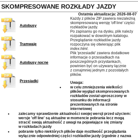
SKOMPRESOWANE ROZKŁADY JAZDY
Ostatnia aktualizacja: 2026-08-07
Każdy z plików ZIP zawiera niezależną
skompresowaną wersję 'off line' części
Autobusy
rozkładów jazdy.
Po zapisaniu go na dysku, plik należy
rozpakować w dowolnym katalogu.
Przeglądanie rozkładów jazdy
Tramwaje
rozpoczyna się otwierając plik
index.html
.
Plik 'przesiadki' zawiera dodatkowe
informacje o przesiadkach na
poszczególnych przystankach,
Autobusy nocne
powinien być on używany łącznie
z conajmniej jednym z pozostałych
plików.
Przesiadki
Uwaga:
w celu zmniejszenia wielkości
plików wygląd skompresowanych
rozkładów został uproszczony w
stosunku do informacji
prezentowanych na stronie
internetowej
zalecamy sprawdzenie aktualności swojej wersji przed użyciem:
wersje 'off line' są aktualne w momencie pobrania lecz mogą
stracić swoją aktualność z uwagi na pojawiające się zmiany
w rozkładach jazdy
pobranie tylko niektórych plików daje możliwość przeglądania
wyłącznie odpowiedniej części rozkładów jazdy (zgodnie z nazwa