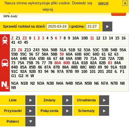
Nasza strona wykorzystuje pliki cookie. Dowiedz się
więcej
x
#
więcej.
Sprawdź rozkład na dzień:
i godzinę:
Z
Z1
Z2
0
1
2
3
4
5
6
7
8
9
10A
10B
11
12
13
14
15
16
41
43
45
Z3
Z6
Z13
Z43
50A
50B
51A
51B
52
53A
53C
53B
54B
55A
55B
55C
56
57
58A
58B
59
60A
60B
60C
60D
61
62
63
64A
64B
65A
65B
66
67
68
69A
69B
70
71A
71B
72A
72B
73
75A
75B
76
77
78
80A
80B
81A
81B
82A
82B
83
84A
84B
85A
85B
86
87A
87B
88A
88B
88C
88D
89
90
91A
91B
91C
92A
92B
93
94
96
97A
97B
99
100
101
201
202
6.
F1
G1
G2
H
W
N1A
N1B
N2
N3A
N3B
N4A
N4B
N5A
N5B
N6
N7A
N7B
N8
N9
Linie
Zmiany
Utrudnienia
Przystanki
Połączenia
Schematy
Pobierz