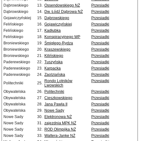
Dąbrowskiego
13.
Ossendowskiego NŻ
Przesiadki
Dąbrowskiego
14.
Dw. Łódź Dąbrowa NŻ
Przesiadki
Gojawiczyńskiej
15.
Dąbrowskiego
Przesiadki
Felińskiego
16.
Gojawiczyńskiej
Przesiadki
Felińskiego
17.
Kadłubka
Przesiadki
Felińskiego
18.
Konspiracyjnego WP
Przesiadki
Broniewskiego
19.
Śmigłego-Rydza
Przesiadki
Broniewskiego
20.
Kraszewskiego
Przesiadki
Broniewskiego
21.
Kilińskiego
Przesiadki
Paderewskiego
22.
Tuszyńska
Przesiadki
Paderewskiego
23.
Karpacka
Przesiadki
Paderewskiego
24.
Zaolziańska
Przesiadki
Rondo Lotników
Przesiadki
Politechniki
25.
Lwowskich
Obywatelska
26.
Politechniki
Przesiadki
Obywatelska
27.
Cieszkowskiego
Przesiadki
Obywatelska
28.
Jana Pawła II
Przesiadki
Obywatelska
29.
Nowe Sady
Przesiadki
Nowe Sady
30.
Elektronowa NŻ
Przesiadki
Nowe Sady
31.
zajezdnia MPK NŻ
Przesiadki
Nowe Sady
32.
ROD Olimpijka NŻ
Przesiadki
Nowe Sady
33.
Waltera-Janke NŻ
Przesiadki