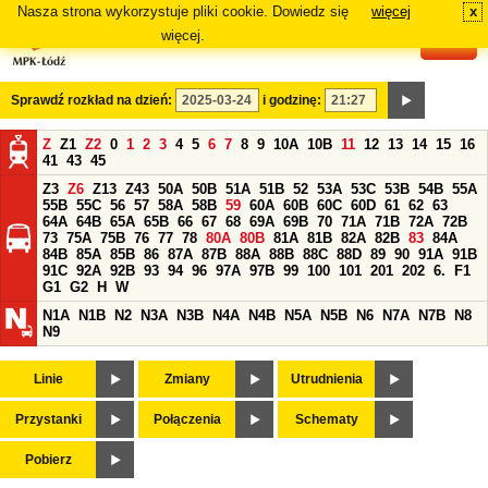
Nasza strona wykorzystuje pliki cookie. Dowiedz się
więcej
x
#
więcej.
Sprawdź rozkład na dzień:
i godzinę:
Z
Z1
Z2
0
1
2
3
4
5
6
7
8
9
10A
10B
11
12
13
14
15
16
41
43
45
Z3
Z6
Z13
Z43
50A
50B
51A
51B
52
53A
53C
53B
54B
55A
55B
55C
56
57
58A
58B
59
60A
60B
60C
60D
61
62
63
64A
64B
65A
65B
66
67
68
69A
69B
70
71A
71B
72A
72B
73
75A
75B
76
77
78
80A
80B
81A
81B
82A
82B
83
84A
84B
85A
85B
86
87A
87B
88A
88B
88C
88D
89
90
91A
91B
91C
92A
92B
93
94
96
97A
97B
99
100
101
201
202
6.
F1
G1
G2
H
W
N1A
N1B
N2
N3A
N3B
N4A
N4B
N5A
N5B
N6
N7A
N7B
N8
N9
Linie
Zmiany
Utrudnienia
Przystanki
Połączenia
Schematy
Pobierz