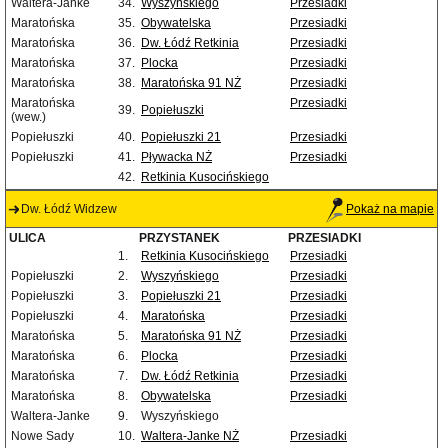
Waltera-Janke
34.
Wyszyńskiego
Przesiadki
Maratońska
35.
Obywatelska
Przesiadki
Maratońska
36.
Dw. Łódź Retkinia
Przesiadki
Maratońska
37.
Plocka
Przesiadki
Maratońska
38.
Maratońska 91 NŻ
Przesiadki
Maratońska
Przesiadki
39.
Popiełuszki
(wew.)
Popiełuszki
40.
Popiełuszki 21
Przesiadki
Popiełuszki
41.
Pływacka NŻ
Przesiadki
42.
Retkinia Kusocińskiego
Dw. Łódź Widzew
Pokaż na mapie
ULICA
PRZYSTANEK
PRZESIADKI
1.
Retkinia Kusocińskiego
Przesiadki
Popiełuszki
2.
Wyszyńskiego
Przesiadki
Popiełuszki
3.
Popiełuszki 21
Przesiadki
Popiełuszki
4.
Maratońska
Przesiadki
Maratońska
5.
Maratońska 91 NŻ
Przesiadki
Maratońska
6.
Plocka
Przesiadki
Maratońska
7.
Dw. Łódź Retkinia
Przesiadki
Maratońska
8.
Obywatelska
Przesiadki
Waltera-Janke
9.
Wyszyńskiego
Nowe Sady
10.
Waltera-Janke NŻ
Przesiadki