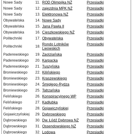
Nowe Sady
11.
ROD Olimpijka NŻ
Przesiadki
Nowe Sady
12.
zajezdnia MPK NŻ
Przesiadki
Nowe Sady
13.
Elektronowa NŻ
Przesiadki
Obywatelska
14.
Nowe Sady
Przesiadki
Obywatelska
15.
Jana Pawła II
Przesiadki
Obywatelska
16.
Cieszkowskiego NŻ
Przesiadki
Politechniki
17.
Obywatelska
Przesiadki
Rondo Lotników
Przesiadki
Politechniki
18.
Lwowskich
Paderewskiego
19.
Zaolziańska
Przesiadki
Paderewskiego
20.
Karpacka
Przesiadki
Paderewskiego
21.
Tuszyńska
Przesiadki
Broniewskiego
22.
Kilińskiego
Przesiadki
Broniewskiego
23.
Kraszewskiego
Przesiadki
Broniewskiego
24.
Śmigłego-Rydza
Przesiadki
Broniewskiego
25.
Tatrzańska
Przesiadki
Felińskiego
26.
Konspiracyjnego WP
Przesiadki
Felińskiego
27.
Kadłubka
Przesiadki
Felińskiego
28.
Gojawiczyńskiej
Przesiadki
Gojawiczyńskiej
29.
Dąbrowskiego
Przesiadki
Dąbrowskiego
30.
Dw. Łódź Dąbrowa NŻ
Przesiadki
Dąbrowskiego
31.
Ossendowskiego NŻ
Przesiadki
Dąbrowskiego
32.
Lodowa
Przesiadki