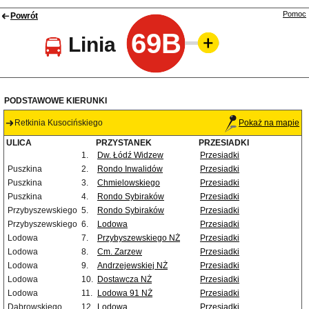
Pomoc
Powrót
69B
Linia
PODSTAWOWE KIERUNKI
Retkinia Kusocińskiego
Pokaż na mapie
ULICA
PRZYSTANEK
PRZESIADKI
1.
Dw. Łódź Widzew
Przesiadki
Puszkina
2.
Rondo Inwalidów
Przesiadki
Puszkina
3.
Chmielowskiego
Przesiadki
Puszkina
4.
Rondo Sybiraków
Przesiadki
Przybyszewskiego
5.
Rondo Sybiraków
Przesiadki
Przybyszewskiego
6.
Lodowa
Przesiadki
Lodowa
7.
Przybyszewskiego NŻ
Przesiadki
Lodowa
8.
Cm. Zarzew
Przesiadki
Lodowa
9.
Andrzejewskiej NŻ
Przesiadki
Lodowa
10.
Dostawcza NŻ
Przesiadki
Lodowa
11.
Lodowa 91 NŻ
Przesiadki
Dąbrowskiego
12.
Lodowa
Przesiadki