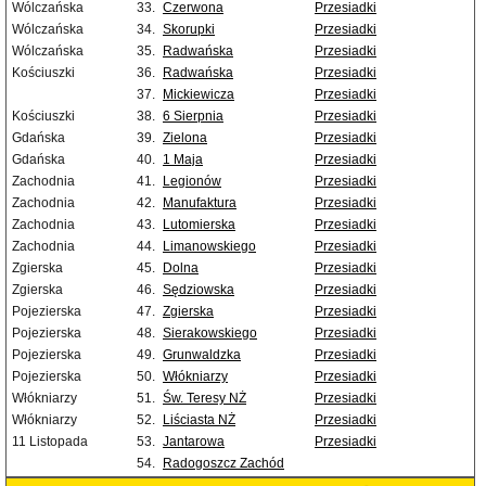
Wólczańska
33.
Czerwona
Przesiadki
Wólczańska
34.
Skorupki
Przesiadki
Wólczańska
35.
Radwańska
Przesiadki
Kościuszki
36.
Radwańska
Przesiadki
37.
Mickiewicza
Przesiadki
Kościuszki
38.
6 Sierpnia
Przesiadki
Gdańska
39.
Zielona
Przesiadki
Gdańska
40.
1 Maja
Przesiadki
Zachodnia
41.
Legionów
Przesiadki
Zachodnia
42.
Manufaktura
Przesiadki
Zachodnia
43.
Lutomierska
Przesiadki
Zachodnia
44.
Limanowskiego
Przesiadki
Zgierska
45.
Dolna
Przesiadki
Zgierska
46.
Sędziowska
Przesiadki
Pojezierska
47.
Zgierska
Przesiadki
Pojezierska
48.
Sierakowskiego
Przesiadki
Pojezierska
49.
Grunwaldzka
Przesiadki
Pojezierska
50.
Włókniarzy
Przesiadki
Włókniarzy
51.
Św. Teresy NŻ
Przesiadki
Włókniarzy
52.
Liściasta NŻ
Przesiadki
11 Listopada
53.
Jantarowa
Przesiadki
54.
Radogoszcz Zachód