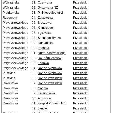
Wólczańska
21.
Czerwona
Przesiadki
Wólczańska
22.
Skrzywana NŻ
Przesiadki
Piotrkowska
23.
Pl. Niepodległości
Przesiadki
Rzgowska
24.
Zarzewska
Przesiadki
Przybyszewskiego
25.
Brzozowa
Przesiadki
Przybyszewskiego
26.
Kilińskiego
Przesiadki
Przybyszewskiego
27.
Łęczycka
Przesiadki
Przybyszewskiego
28.
Śmigłego-Rydza
Przesiadki
Przybyszewskiego
29.
Tatrzańska
Przesiadki
Przybyszewskiego
30.
Zapadła
Przesiadki
Przybyszewskiego
31.
Nurta-Kaszyńskiego
Przesiadki
Przybyszewskiego
32.
Dw. Łódź Zarzew
Przesiadki
Przybyszewskiego
33.
Lodowa
Przesiadki
Przybyszewskiego
34.
Rondo Sybiraków
Przesiadki
Puszkina
35.
Rondo Sybiraków
Przesiadki
Puszkina
36.
Rondo Inwalidów
Przesiadki
Rokicińska
37.
Rondo Inwalidów
Przesiadki
Rokicińska
38.
Gogola
Przesiadki
Rokicińska
39.
Lermontowa
Przesiadki
Rokicińska
40.
Augustów
Przesiadki
Rokicińska
41.
Książąt Polskich NŻ
Przesiadki
42.
Janów
Przesiadki