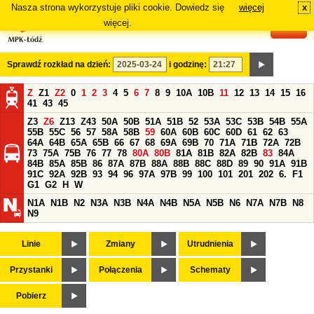
Nasza strona wykorzystuje pliki cookie. Dowiedz się
więcej
x
#
więcej.
Sprawdź rozkład na dzień:
i godzinę:
Z
Z1
Z2
0
1
2
3
4
5
6
7
8
9
10A
10B
11
12
13
14
15
16
41
43
45
Z3
Z6
Z13
Z43
50A
50B
51A
51B
52
53A
53C
53B
54B
55A
55B
55C
56
57
58A
58B
59
60A
60B
60C
60D
61
62
63
64A
64B
65A
65B
66
67
68
69A
69B
70
71A
71B
72A
72B
73
75A
75B
76
77
78
80A
80B
81A
81B
82A
82B
83
84A
84B
85A
85B
86
87A
87B
88A
88B
88C
88D
89
90
91A
91B
91C
92A
92B
93
94
96
97A
97B
99
100
101
201
202
6.
F1
G1
G2
H
W
N1A
N1B
N2
N3A
N3B
N4A
N4B
N5A
N5B
N6
N7A
N7B
N8
N9
Linie
Zmiany
Utrudnienia
Przystanki
Połączenia
Schematy
Pobierz