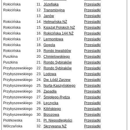
Rokicińska
11.
Józefiaka
Przesiadki
Rokicińska
12.
Transmisyjna
Przesiadki
13.
Janów
Przesiadki
Rokicińska
14.
Hetmańska NŻ
Przesiadki
Rokicińska
15.
Książąt Polskich NŻ
Przesiadki
Rokicińska
16.
Rokicińska 144 NŻ
Przesiadki
Rokicińska
17.
Lermontowa
Przesiadki
Rokicińska
18.
Gogola
Przesiadki
Rokicińska
19.
Rondo Inwalidów
Przesiadki
Puszkina
20.
Chmielowskiego
Przesiadki
Puszkina
21.
Rondo Sybiraków
Przesiadki
Przybyszewskiego
22.
Rondo Sybiraków
Przesiadki
Przybyszewskiego
23.
Lodowa
Przesiadki
Przybyszewskiego
24.
Dw. Łódź Zarzew
Przesiadki
Przybyszewskiego
25.
Nurta-Kaszyńskiego
Przesiadki
Przybyszewskiego
26.
Zapadła
Przesiadki
Przybyszewskiego
27.
Śmigłego-Rydza
Przesiadki
Przybyszewskiego
28.
Łęczycka
Przesiadki
Przybyszewskiego
29.
Kilińskiego
Przesiadki
Przybyszewskiego
30.
Brzozowa
Przesiadki
Piotrkowska
31.
Pl. Niepodległości
Przesiadki
Wólczańska
32.
Skrzywana NŻ
Przesiadki