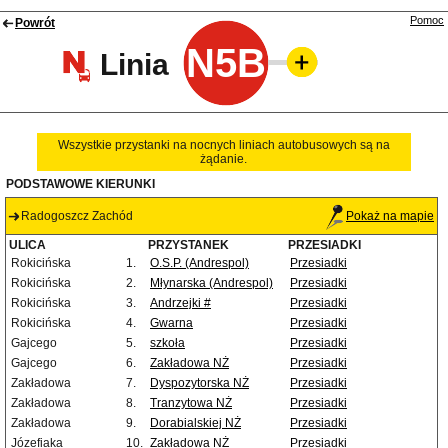
Pomoc
Powrót
N5B
Linia
Wszystkie przystanki na nocnych liniach autobusowych są na
żądanie.
PODSTAWOWE KIERUNKI
Radogoszcz Zachód
Pokaż na mapie
ULICA
PRZYSTANEK
PRZESIADKI
Rokicińska
1.
O.S.P. (Andrespol)
Przesiadki
Rokicińska
2.
Młynarska (Andrespol)
Przesiadki
Rokicińska
3.
Andrzejki #
Przesiadki
Rokicińska
4.
Gwarna
Przesiadki
Gajcego
5.
szkoła
Przesiadki
Gajcego
6.
Zakładowa NŻ
Przesiadki
Zakładowa
7.
Dyspozytorska NŻ
Przesiadki
Zakładowa
8.
Tranzytowa NŻ
Przesiadki
Zakładowa
9.
Dorabialskiej NŻ
Przesiadki
Józefiaka
10.
Zakładowa NŻ
Przesiadki