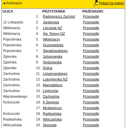
Andrespol
Pokaż na mapie
ULICA
PRZYSTANEK
PRZESIADKI
1.
Radogoszcz Zachód
Przesiadki
11 Listopada
2.
Jantarowa
Przesiadki
Włókniarzy
3.
Liściasta NŻ
Przesiadki
Włókniarzy
4.
Św. Teresy NŻ
Przesiadki
Pojezierska
5.
Włókniarzy
Przesiadki
Pojezierska
6.
Grunwaldzka
Przesiadki
Pojezierska
7.
Sierakowskiego
Przesiadki
Zgierska
8.
Julianowska
Przesiadki
Zgierska
9.
Sędziowska
Przesiadki
Zgierska
10.
Dolna
Przesiadki
Zachodnia
11.
Limanowskiego
Przesiadki
Zachodnia
12.
Lutomierska NŻ
Przesiadki
Zachodnia
13.
Manufaktura
Przesiadki
Zachodnia
14.
Legionów
Przesiadki
Więckowskiego
15.
Zachodnia
Przesiadki
Kościuszki
16.
6 Sierpnia
Przesiadki
17.
Mickiewicza
Przesiadki
Kościuszki
18.
Radwańska
Przesiadki
Radwańska
19.
Wólczańska
Przesiadki
Wólczańska
20.
Skorupki
Przesiadki