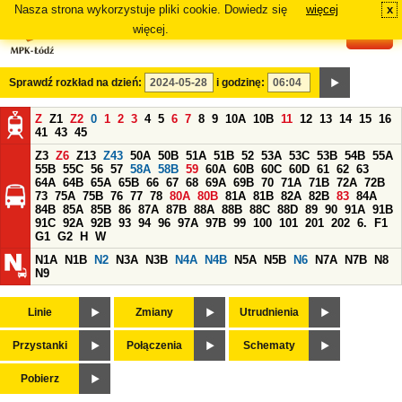
Nasza strona wykorzystuje pliki cookie. Dowiedz się
więcej
x
#
więcej.
Sprawdź rozkład na dzień:
i godzinę:
Z
Z1
Z2
0
1
2
3
4
5
6
7
8
9
10A
10B
11
12
13
14
15
16
41
43
45
Z3
Z6
Z13
Z43
50A
50B
51A
51B
52
53A
53C
53B
54B
55A
55B
55C
56
57
58A
58B
59
60A
60B
60C
60D
61
62
63
64A
64B
65A
65B
66
67
68
69A
69B
70
71A
71B
72A
72B
73
75A
75B
76
77
78
80A
80B
81A
81B
82A
82B
83
84A
84B
85A
85B
86
87A
87B
88A
88B
88C
88D
89
90
91A
91B
91C
92A
92B
93
94
96
97A
97B
99
100
101
201
202
6.
F1
G1
G2
H
W
N1A
N1B
N2
N3A
N3B
N4A
N4B
N5A
N5B
N6
N7A
N7B
N8
N9
Linie
Zmiany
Utrudnienia
Przystanki
Połączenia
Schematy
Pobierz