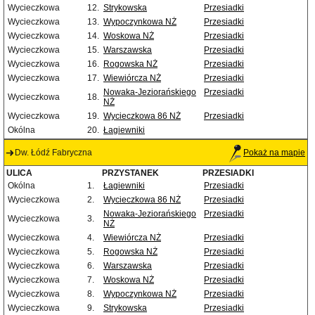
Wycieczkowa
12.
Strykowska
Przesiadki
Wycieczkowa
13.
Wypoczynkowa NŻ
Przesiadki
Wycieczkowa
14.
Woskowa NŻ
Przesiadki
Wycieczkowa
15.
Warszawska
Przesiadki
Wycieczkowa
16.
Rogowska NŻ
Przesiadki
Wycieczkowa
17.
Wiewiórcza NŻ
Przesiadki
Nowaka-Jeziorańskiego
Przesiadki
Wycieczkowa
18.
NŻ
Wycieczkowa
19.
Wycieczkowa 86 NŻ
Przesiadki
Okólna
20.
Łagiewniki
Dw. Łódź Fabryczna
Pokaż na mapie
ULICA
PRZYSTANEK
PRZESIADKI
Okólna
1.
Łagiewniki
Przesiadki
Wycieczkowa
2.
Wycieczkowa 86 NŻ
Przesiadki
Nowaka-Jeziorańskiego
Przesiadki
Wycieczkowa
3.
NŻ
Wycieczkowa
4.
Wiewiórcza NŻ
Przesiadki
Wycieczkowa
5.
Rogowska NŻ
Przesiadki
Wycieczkowa
6.
Warszawska
Przesiadki
Wycieczkowa
7.
Woskowa NŻ
Przesiadki
Wycieczkowa
8.
Wypoczynkowa NŻ
Przesiadki
Wycieczkowa
9.
Strykowska
Przesiadki