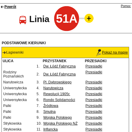
Pomoc
Powrót
51A
Linia
PODSTAWOWE KIERUNKI
Łagiewniki
Pokaż na mapie
ULICA
PRZYSTANEK
PRZESIADKI
1.
Dw. Łódź Fabryczna
Przesiadki
Rodziny
Przesiadki
2.
Dw. Łódź Fabryczna
Poznańskich
Narutowicza
3.
Pl. Dąbrowskiego
Przesiadki
Uniwersytecka
4.
Narutowicza
Przesiadki
Uniwersytecka
5.
Rewolucji 1905r.
Przesiadki
Uniwersytecka
6.
Rondo Solidarności
Przesiadki
Palki
7.
Źródłowa
Przesiadki
Palki
8.
Smutna
Przesiadki
Palki
9.
Wojska Polskiego
Przesiadki
Strykowska
10.
Wojska Polskiego NŻ
Przesiadki
Strykowska
11.
Inflancka
Przesiadki