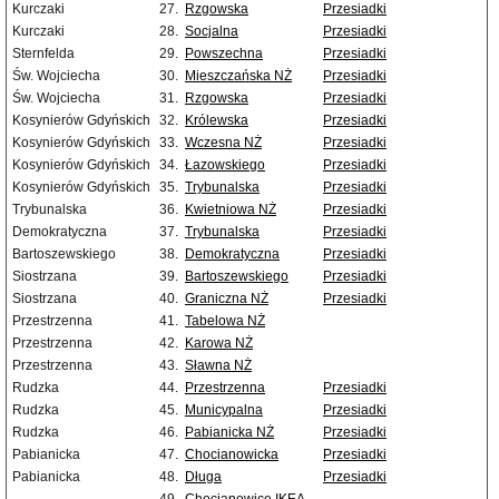
Kurczaki
27.
Rzgowska
Przesiadki
Kurczaki
28.
Socjalna
Przesiadki
Sternfelda
29.
Powszechna
Przesiadki
Św. Wojciecha
30.
Mieszczańska NŻ
Przesiadki
Św. Wojciecha
31.
Rzgowska
Przesiadki
Kosynierów Gdyńskich
32.
Królewska
Przesiadki
Kosynierów Gdyńskich
33.
Wczesna NŻ
Przesiadki
Kosynierów Gdyńskich
34.
Łazowskiego
Przesiadki
Kosynierów Gdyńskich
35.
Trybunalska
Przesiadki
Trybunalska
36.
Kwietniowa NŻ
Przesiadki
Demokratyczna
37.
Trybunalska
Przesiadki
Bartoszewskiego
38.
Demokratyczna
Przesiadki
Siostrzana
39.
Bartoszewskiego
Przesiadki
Siostrzana
40.
Graniczna NŻ
Przesiadki
Przestrzenna
41.
Tabelowa NŻ
Przestrzenna
42.
Karowa NŻ
Przestrzenna
43.
Sławna NŻ
Rudzka
44.
Przestrzenna
Przesiadki
Rudzka
45.
Municypalna
Przesiadki
Rudzka
46.
Pabianicka NŻ
Przesiadki
Pabianicka
47.
Chocianowicka
Przesiadki
Pabianicka
48.
Długa
Przesiadki