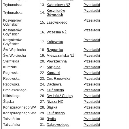
Trybunalska
13.
Kwietniowa NŻ
Przesiadki
Kosynierów
Przesiadki
Trybunalska
14.
Gdyńskich
Kosynierów
Przesiadki
15.
Łazowskiego
Gdyńskich
Kosynierów
Przesiadki
16.
Wczesna NŻ
Gdyńskich
Kosynierów
Przesiadki
17.
Królewska
Gdyńskich
Św. Wojciecha
18.
Rzgowska
Przesiadki
Św. Wojciecha
19.
Mieszczańska NŻ
Przesiadki
Sternfelda
20.
Powszechna
Przesiadki
Kurczaki
21.
Socjalna
Przesiadki
Rzgowska
22.
Kurczaki
Przesiadki
Rzgowska
23.
Cm. Rzgowska
Przesiadki
Rzgowska
24.
Dachowa
Przesiadki
Broniewskiego
25.
Kilińskiego
Przesiadki
Kilińskiego
26.
Dw. Łódź Chojny
Przesiadki
Śląska
27.
Niższa NŻ
Przesiadki
Konspiracyjnego WP
28.
Śląska
Przesiadki
Konspiracyjnego WP
29.
Felińskiego
Przesiadki
Tatrzańska
30.
Rydla
Przesiadki
Tatrzańska
31.
Dąbrowskiego
Przesiadki