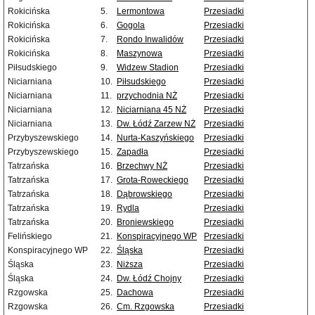
Rokicińska
5.
Lermontowa
Przesiadki
Rokicińska
6.
Gogola
Przesiadki
Rokicińska
7.
Rondo Inwalidów
Przesiadki
Rokicińska
8.
Maszynowa
Przesiadki
Piłsudskiego
9.
Widzew Stadion
Przesiadki
Niciarniana
10.
Piłsudskiego
Przesiadki
Niciarniana
11.
przychodnia NŻ
Przesiadki
Niciarniana
12.
Niciarniana 45 NŻ
Przesiadki
Niciarniana
13.
Dw. Łódź Zarzew NŻ
Przesiadki
Przybyszewskiego
14.
Nurta-Kaszyńskiego
Przesiadki
Przybyszewskiego
15.
Zapadła
Przesiadki
Tatrzańska
16.
Brzechwy NŻ
Przesiadki
Tatrzańska
17.
Grota-Roweckiego
Przesiadki
Tatrzańska
18.
Dąbrowskiego
Przesiadki
Tatrzańska
19.
Rydla
Przesiadki
Tatrzańska
20.
Broniewskiego
Przesiadki
Felińskiego
21.
Konspiracyjnego WP
Przesiadki
Konspiracyjnego WP
22.
Śląska
Przesiadki
Śląska
23.
Niższa
Przesiadki
Śląska
24.
Dw. Łódź Chojny
Przesiadki
Rzgowska
25.
Dachowa
Przesiadki
Rzgowska
26.
Cm. Rzgowska
Przesiadki