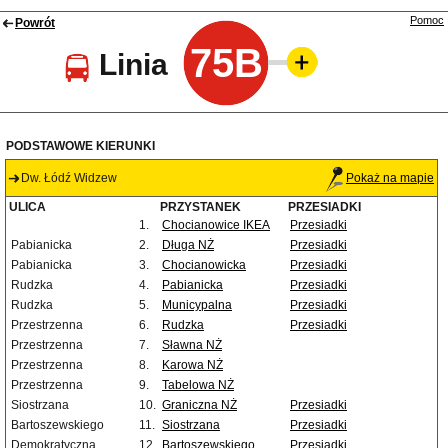
Pomoc
Powrót
75B
Linia
PODSTAWOWE KIERUNKI
Dw. Łódź Widzew
Pokaż na mapie
ULICA
PRZYSTANEK
PRZESIADKI
1.
Chocianowice IKEA
Przesiadki
Pabianicka
2.
Długa NŻ
Przesiadki
Pabianicka
3.
Chocianowicka
Przesiadki
Rudzka
4.
Pabianicka
Przesiadki
Rudzka
5.
Municypalna
Przesiadki
Przestrzenna
6.
Rudzka
Przesiadki
Przestrzenna
7.
Sławna NŻ
Przestrzenna
8.
Karowa NŻ
Przestrzenna
9.
Tabelowa NŻ
Siostrzana
10.
Graniczna NŻ
Przesiadki
Bartoszewskiego
11.
Siostrzana
Przesiadki
Demokratyczna
12.
Bartoszewskiego
Przesiadki