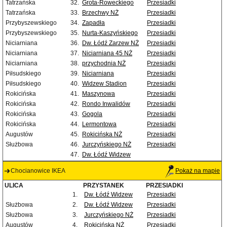
Tatrzańska
32.
Grota-Roweckiego
Przesiadki
Tatrzańska
33.
Brzechwy NŻ
Przesiadki
Przybyszewskiego
34.
Zapadła
Przesiadki
Przybyszewskiego
35.
Nurta-Kaszyńskiego
Przesiadki
Niciarniana
36.
Dw. Łódź Zarzew NŻ
Przesiadki
Niciarniana
37.
Niciarniana 45 NŻ
Przesiadki
Niciarniana
38.
przychodnia NŻ
Przesiadki
Piłsudskiego
39.
Niciarniana
Przesiadki
Piłsudskiego
40.
Widzew Stadion
Przesiadki
Rokicińska
41.
Maszynowa
Przesiadki
Rokicińska
42.
Rondo Inwalidów
Przesiadki
Rokicińska
43.
Gogola
Przesiadki
Rokicińska
44.
Lermontowa
Przesiadki
Augustów
45.
Rokicińska NŻ
Przesiadki
Służbowa
46.
Jurczyńskiego NŻ
Przesiadki
47.
Dw. Łódź Widzew
Chocianowice IKEA
Pokaż na mapie
ULICA
PRZYSTANEK
PRZESIADKI
1.
Dw. Łódź Widzew
Przesiadki
Służbowa
2.
Dw. Łódź Widzew
Przesiadki
Służbowa
3.
Jurczyńskiego NŻ
Przesiadki
Augustów
4.
Rokicińska NŻ
Przesiadki