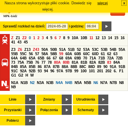
Nasza strona wykorzystuje pliki cookie. Dowiedz się
więcej
x
#
więcej.
Sprawdź rozkład na dzień:
i godzinę:
Z
Z1
Z2
0
1
2
3
4
5
6
7
8
9
10A
10B
11
12
13
14
15
16
41
43
45
Z3
Z6
Z13
Z43
50A
50B
51A
51B
52
53A
53C
53B
54B
55A
55B
55C
56
57
58A
58B
59
60A
60B
60C
60D
61
62
63
64A
64B
65A
65B
66
67
68
69A
69B
70
71A
71B
72A
72B
73
75A
75B
76
77
78
80A
80B
81A
81B
82A
82B
83
84A
84B
85A
85B
86
87A
87B
88A
88B
88C
88D
89
90
91A
91B
91C
92A
92B
93
94
96
97A
97B
99
100
101
201
202
6.
F1
G1
G2
H
W
N1A
N1B
N2
N3A
N3B
N4A
N4B
N5A
N5B
N6
N7A
N7B
N8
N9
Linie
Zmiany
Utrudnienia
Przystanki
Połączenia
Schematy
Pobierz