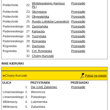
Wróblewskiego (kampus
Przesiadki
Politechniki
22.
PŁ)
Politechniki
23.
Skrzywana
Przesiadki
Politechniki
24.
Obywatelska
Przesiadki
Politechniki
25.
Rondo Lotników Lwowskich
Przesiadki
Paderewskiego
26.
Zaolziańska
Przesiadki
Paderewskiego
27.
Karpacka
Przesiadki
Paderewskiego
28.
Tuszyńska
Przesiadki
Paderewskiego
29.
Rzgowska
Przesiadki
Rzgowska
30.
Dachowa
Przesiadki
Rzgowska
31.
Cm. Rzgowska
Przesiadki
32.
Chojny Kurczaki
INNE KIERUNKI
Chojny Kurczaki
Pokaż na mapie
ULICA
PRZYSTANEK
PRZESIADKI
1.
Dw. Łódź Żabieniec
Przesiadki
Limanowskiego
2.
Woronicza
Limanowskiego
3.
Pułaskiego
Włókniarzy
4.
Lutomierska
Włókniarzy
5.
Żubardzka