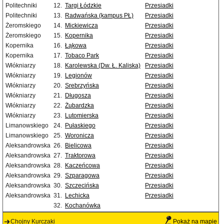
Politechniki
12.
Targi Łódzkie
Przesiadki
Politechniki
13.
Radwańska (kampus PŁ)
Przesiadki
Żeromskiego
14.
Mickiewicza
Przesiadki
Żeromskiego
15.
Kopernika
Przesiadki
Kopernika
16.
Łąkowa
Przesiadki
Kopernika
17.
Tobaco Park
Przesiadki
Włókniarzy
18.
Karolewska (Dw. Ł. Kaliska)
Przesiadki
Włókniarzy
19.
Legionów
Przesiadki
Włókniarzy
20.
Srebrzyńska
Przesiadki
Włókniarzy
21.
Długosza
Przesiadki
Włókniarzy
22.
Żubardzka
Przesiadki
Włókniarzy
23.
Lutomierska
Przesiadki
Limanowskiego
24.
Pułaskiego
Przesiadki
Limanowskiego
25.
Woronicza
Przesiadki
Aleksandrowska
26.
Bielicowa
Przesiadki
Aleksandrowska
27.
Traktorowa
Przesiadki
Aleksandrowska
28.
Kaczeńcowa
Przesiadki
Aleksandrowska
29.
Szparagowa
Przesiadki
Aleksandrowska
30.
Szczecińska
Przesiadki
Aleksandrowska
31.
Lechicka
Przesiadki
32.
Kochanówka
Chojny Kurczaki
Pokaż na mapie