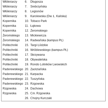
Włókniarzy
6.
Długosza
Włókniarzy
7.
Srebrzyńska
Włókniarzy
8.
Legionów
Włókniarzy
9.
Karolewska (Dw. Ł. Kaliska)
Kopernika
10.
Tobaco Park
Kopernika
11.
Łąkowa
Kopernika
12.
Żeromskiego
Żeromskiego
13.
Mickiewicza
Żeromskiego
14.
Radwańska (kampus PŁ)
Politechniki
15.
Targi Łódzkie
Politechniki
16.
Wróblewskiego (kampus PŁ)
Politechniki
17.
Skrzywana
Politechniki
18.
Obywatelska
Politechniki
19.
Rondo Lotników Lwowskich
Paderewskiego
20.
Zaolziańska
Paderewskiego
21.
Karpacka
Paderewskiego
22.
Tuszyńska
Paderewskiego
23.
Rzgowska
Rzgowska
24.
Dachowa
Rzgowska
25.
Cm. Rzgowska
26.
Chojny Kurczaki