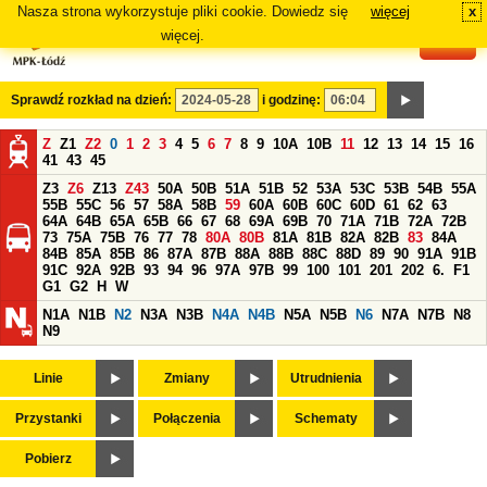
Nasza strona wykorzystuje pliki cookie. Dowiedz się
więcej
x
#
więcej.
Sprawdź rozkład na dzień:
i godzinę:
Z
Z1
Z2
0
1
2
3
4
5
6
7
8
9
10A
10B
11
12
13
14
15
16
41
43
45
Z3
Z6
Z13
Z43
50A
50B
51A
51B
52
53A
53C
53B
54B
55A
55B
55C
56
57
58A
58B
59
60A
60B
60C
60D
61
62
63
64A
64B
65A
65B
66
67
68
69A
69B
70
71A
71B
72A
72B
73
75A
75B
76
77
78
80A
80B
81A
81B
82A
82B
83
84A
84B
85A
85B
86
87A
87B
88A
88B
88C
88D
89
90
91A
91B
91C
92A
92B
93
94
96
97A
97B
99
100
101
201
202
6.
F1
G1
G2
H
W
N1A
N1B
N2
N3A
N3B
N4A
N4B
N5A
N5B
N6
N7A
N7B
N8
N9
Linie
Zmiany
Utrudnienia
Przystanki
Połączenia
Schematy
Pobierz