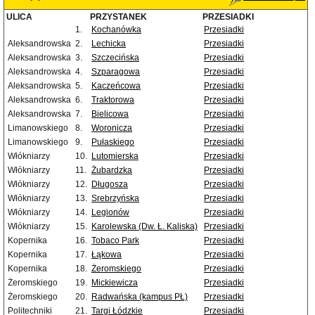
ULICA
PRZYSTANEK
PRZESIADKI
1.
Kochanówka
Przesiadki
Aleksandrowska
2.
Lechicka
Przesiadki
Aleksandrowska
3.
Szczecińska
Przesiadki
Aleksandrowska
4.
Szparagowa
Przesiadki
Aleksandrowska
5.
Kaczeńcowa
Przesiadki
Aleksandrowska
6.
Traktorowa
Przesiadki
Aleksandrowska
7.
Bielicowa
Przesiadki
Limanowskiego
8.
Woronicza
Przesiadki
Limanowskiego
9.
Pułaskiego
Przesiadki
Włókniarzy
10.
Lutomierska
Przesiadki
Włókniarzy
11.
Żubardzka
Przesiadki
Włókniarzy
12.
Długosza
Przesiadki
Włókniarzy
13.
Srebrzyńska
Przesiadki
Włókniarzy
14.
Legionów
Przesiadki
Włókniarzy
15.
Karolewska (Dw. Ł. Kaliska)
Przesiadki
Kopernika
16.
Tobaco Park
Przesiadki
Kopernika
17.
Łąkowa
Przesiadki
Kopernika
18.
Żeromskiego
Przesiadki
Żeromskiego
19.
Mickiewicza
Przesiadki
Żeromskiego
20.
Radwańska (kampus PŁ)
Przesiadki
Politechniki
21.
Targi Łódzkie
Przesiadki