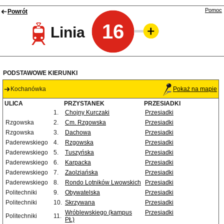
Pomoc
Powrót
16
Linia
PODSTAWOWE KIERUNKI
Kochanówka
Pokaż na mapie
ULICA
PRZYSTANEK
PRZESIADKI
1.
Chojny Kurczaki
Przesiadki
Rzgowska
2.
Cm. Rzgowska
Przesiadki
Rzgowska
3.
Dachowa
Przesiadki
Paderewskiego
4.
Rzgowska
Przesiadki
Paderewskiego
5.
Tuszyńska
Przesiadki
Paderewskiego
6.
Karpacka
Przesiadki
Paderewskiego
7.
Zaolziańska
Przesiadki
Paderewskiego
8.
Rondo Lotników Lwowskich
Przesiadki
Politechniki
9.
Obywatelska
Przesiadki
Politechniki
10.
Skrzywana
Przesiadki
Wróblewskiego (kampus
Przesiadki
Politechniki
11.
PŁ)