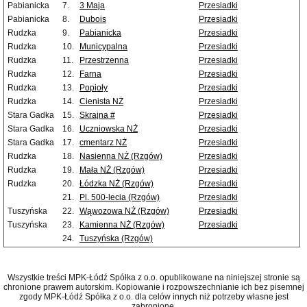
Pabianicka
7.
3 Maja
Przesiadki
Pabianicka
8.
Dubois
Przesiadki
Rudzka
9.
Pabianicka
Przesiadki
Rudzka
10.
Municypalna
Przesiadki
Rudzka
11.
Przestrzenna
Przesiadki
Rudzka
12.
Farna
Przesiadki
Rudzka
13.
Popioły
Przesiadki
Rudzka
14.
Cienista NŻ
Przesiadki
Stara Gadka
15.
Skrajna #
Przesiadki
Stara Gadka
16.
Uczniowska NŻ
Przesiadki
Stara Gadka
17.
cmentarz NŻ
Przesiadki
Rudzka
18.
Nasienna NŻ (Rzgów)
Przesiadki
Rudzka
19.
Mała NŻ (Rzgów)
Przesiadki
Rudzka
20.
Łódzka NŻ (Rzgów)
Przesiadki
21.
Pl. 500-lecia (Rzgów)
Przesiadki
Tuszyńska
22.
Wąwozowa NŻ (Rzgów)
Przesiadki
Tuszyńska
23.
Kamienna NŻ (Rzgów)
Przesiadki
24.
Tuszyńska (Rzgów)
Wszystkie treści MPK-Łódź Spółka z o.o. opublikowane na niniejszej stronie są
chronione prawem autorskim. Kopiowanie i rozpowszechnianie ich bez pisemnej
zgody MPK-Łódź Spółka z o.o. dla celów innych niż potrzeby własne jest
zabronione.