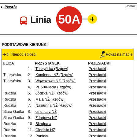
Pomoc
Powrót
50A
Linia
PODSTAWOWE KIERUNKI
pl. Niepodległości
Pokaż na mapie
ULICA
PRZYSTANEK
PRZESIADKI
1.
Tuszyńska (Rzgów)
Przesiadki
Tuszyńska
2.
Kamienna NŻ (Rzgów)
Przesiadki
Tuszyńska
3.
Wąwozowa NŻ (Rzgów)
Przesiadki
4.
Pl. 500-lecia (Rzgów)
Przesiadki
Rudzka
5.
Łódzka NŻ (Rzgów)
Przesiadki
Rudzka
6.
Mała NŻ (Rzgów)
Przesiadki
Rudzka
7.
Nasienna NŻ (Rzgów)
Przesiadki
Stara Gadka
8.
cmentarz NŻ
Przesiadki
Stara Gadka
9.
Zdrojowa NŻ
Przesiadki
Rudzka
10.
Skrajna #
Przesiadki
Rudzka
11.
Cienista NŻ
Przesiadki
Rudzka
12.
Popioły
Przesiadki