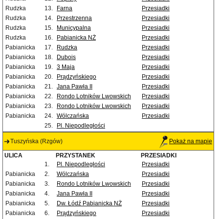
Rudzka
13.
Farna
Przesiadki
Rudzka
14.
Przestrzenna
Przesiadki
Rudzka
15.
Municypalna
Przesiadki
Rudzka
16.
Pabianicka NŻ
Przesiadki
Pabianicka
17.
Rudzka
Przesiadki
Pabianicka
18.
Dubois
Przesiadki
Pabianicka
19.
3 Maja
Przesiadki
Pabianicka
20.
Prądzyńskiego
Przesiadki
Pabianicka
21.
Jana Pawła II
Przesiadki
Pabianicka
22.
Rondo Lotników Lwowskich
Przesiadki
Pabianicka
23.
Rondo Lotników Lwowskich
Przesiadki
Pabianicka
24.
Wólczańska
Przesiadki
25.
Pl. Niepodległości
Tuszyńska (Rzgów)
Pokaż na mapie
ULICA
PRZYSTANEK
PRZESIADKI
1.
Pl. Niepodległości
Przesiadki
Pabianicka
2.
Wólczańska
Przesiadki
Pabianicka
3.
Rondo Lotników Lwowskich
Przesiadki
Pabianicka
4.
Jana Pawła II
Przesiadki
Pabianicka
5.
Dw. Łódź Pabianicka NŻ
Przesiadki
Pabianicka
6.
Prądzyńskiego
Przesiadki