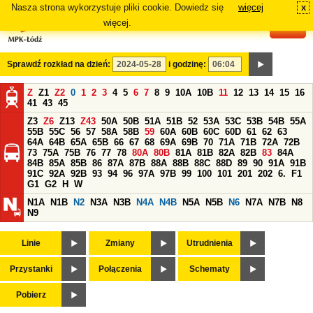
Nasza strona wykorzystuje pliki cookie. Dowiedz się
więcej
x
#
więcej.
Sprawdź rozkład na dzień:
i godzinę:
Z
Z1
Z2
0
1
2
3
4
5
6
7
8
9
10A
10B
11
12
13
14
15
16
41
43
45
Z3
Z6
Z13
Z43
50A
50B
51A
51B
52
53A
53C
53B
54B
55A
55B
55C
56
57
58A
58B
59
60A
60B
60C
60D
61
62
63
64A
64B
65A
65B
66
67
68
69A
69B
70
71A
71B
72A
72B
73
75A
75B
76
77
78
80A
80B
81A
81B
82A
82B
83
84A
84B
85A
85B
86
87A
87B
88A
88B
88C
88D
89
90
91A
91B
91C
92A
92B
93
94
96
97A
97B
99
100
101
201
202
6.
F1
G1
G2
H
W
N1A
N1B
N2
N3A
N3B
N4A
N4B
N5A
N5B
N6
N7A
N7B
N8
N9
Linie
Zmiany
Utrudnienia
Przystanki
Połączenia
Schematy
Pobierz