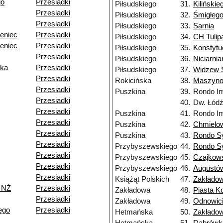
go
Przesiadki
Piłsudskiego
31.
Kilińskie
Przesiadki
Piłsudskiego
32.
Śmigłeg
Przesiadki
Piłsudskiego
33.
Sarnia
eniec
Przesiadki
Piłsudskiego
34.
CH Tulip
eniec
Przesiadki
Piłsudskiego
35.
Konstytu
Przesiadki
Piłsudskiego
36.
Niciarnia
ska
Przesiadki
Piłsudskiego
37.
Widzew S
Przesiadki
Rokicińska
38.
Maszyn
Przesiadki
Puszkina
39.
Rondo In
Przesiadki
40.
Dw. Łód
Przesiadki
Puszkina
41.
Rondo In
Przesiadki
Puszkina
42.
Chmielo
Przesiadki
Puszkina
43.
Rondo S
Przesiadki
Przybyszewskiego
44.
Rondo S
Przesiadki
Przybyszewskiego
45.
Czajkow
Przesiadki
Przybyszewskiego
46.
Augustó
Przesiadki
Książąt Polskich
47.
Zakłado
 NŻ
Przesiadki
Zakładowa
48.
Piasta Ko
Przesiadki
Zakładowa
49.
Odnowici
ego
Przesiadki
Hetmańska
50.
Zakłado