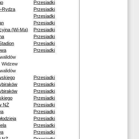
go
Przesiadki
o-Rydza
Przesiadki
Przesiadki
an
Przesiadki
cyjna (Wi-Ma)
Przesiadki
na
Przesiadki
tadion
Przesiadki
owa
Przesiadki
walidów
ź Widzew
walidów
wskiego
Przesiadki
ybiraków
Przesiadki
ybiraków
Przesiadki
skiego
Przesiadki
w NŻ
Przesiadki
wa
Przesiadki
łodzieja
Przesiadki
ela
Przesiadki
wa
Przesiadki