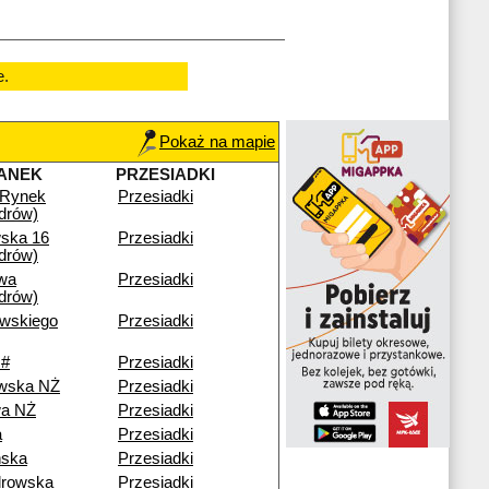
e.
Pokaż na mapie
ANEK
PRZESIADKI
 Rynek
Przesiadki
drów)
ska 16
Przesiadki
drów)
wa
Przesiadki
drów)
ewskiego
Przesiadki
 #
Przesiadki
wska NŻ
Przesiadki
a NŻ
Przesiadki
a
Przesiadki
ńska
Przesiadki
drowska
Przesiadki