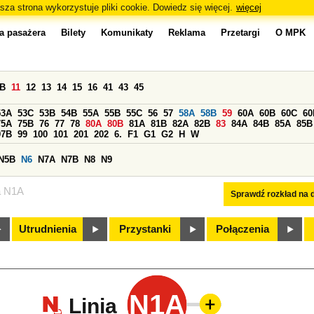
sza strona wykorzystuje pliki cookie. Dowiedz się więcej.
więcej
a pasażera
Bilety
Komunikaty
Reklama
Przetargi
O MPK
0B
11
12
13
14
15
16
41
43
45
53A
53C
53B
54B
55A
55B
55C
56
57
58A
58B
59
60A
60B
60C
60
75A
75B
76
77
78
80A
80B
81A
81B
82A
82B
83
84A
84B
85A
85B
97B
99
100
101
201
202
6.
F1
G1
G2
H
W
N5B
N6
N7A
N7B
N8
N9
a N1A
Sprawdź rozkład na d
Utrudnienia
Przystanki
Połączenia
N1A
Linia