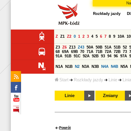
Na
Rozkłady jazdy
Dl
Z
Z1
Z2
0
1
2
3
4
5
6
7
8
9
10A
1
Z3
Z6
Z13
Z43
50A
50B
51A
51B
52
68
69A
69B
70
71A
71B
72A
72B
73
91A
91B
91C
92A
92B
93
94
96
97A
N1A
N1B
N2
N3A
N3B
N4A
N4B
N5A
Start
Rozkłady jazdy
Linie
Lini
Linie
Zmiany
Powrót