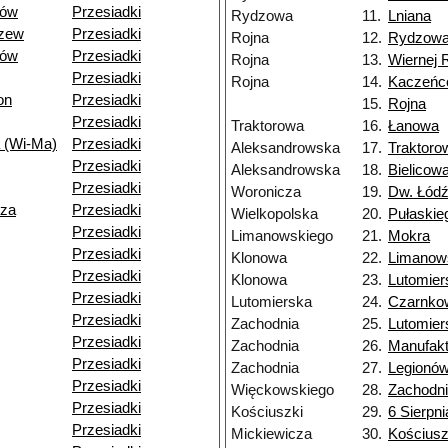
dów
Przesiadki
Rydzowa
11.
Lniana
dzew
Przesiadki
Rojna
12.
Rydzow
dów
Przesiadki
Rojna
13.
Wiernej 
Przesiadki
Rojna
14.
Kaczeńc
on
Przesiadki
15.
Rojna
Przesiadki
Traktorowa
16.
Łanowa
 (Wi-Ma)
Przesiadki
Aleksandrowska
17.
Traktoro
Przesiadki
Aleksandrowska
18.
Bielicow
Przesiadki
Woronicza
19.
Dw. Łódź
dza
Przesiadki
Wielkopolska
20.
Pułaskie
Przesiadki
Limanowskiego
21.
Mokra
Przesiadki
Klonowa
22.
Limanow
Przesiadki
Klonowa
23.
Lutomier
Przesiadki
Lutomierska
24.
Czarnko
Przesiadki
Zachodnia
25.
Lutomier
Przesiadki
Zachodnia
26.
Manufakt
Przesiadki
Zachodnia
27.
Legionó
Przesiadki
Więckowskiego
28.
Zachodn
Przesiadki
Kościuszki
29.
6 Sierpni
Przesiadki
Mickiewicza
30.
Kościusz