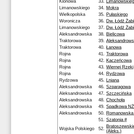
Klonowa
33.
Limanowskie
Limanowskiego
34.
Mokra
Wielkopolska
35.
Pułaskiego
Woronicza
36.
Dw. Łódź Żabi
Limanowskiego
37.
Dw. Łódź Żabi
Aleksandrowska
38.
Bielicowa
Traktorowa
39.
Aleksandrow
Traktorowa
40.
Łanowa
Rojna
41.
Traktorowa
Rojna
42.
Kaczeńcowa
Rojna
43.
Wiernej Rzeki
Rojna
44.
Rydzowa
Rydzowa
45.
Lniana
Aleksandrowska
46.
Szparagowa
Aleksandrowska
47.
Szczecińska
Aleksandrowska
48.
Chochoła
Aleksandrowska
49.
Spadkowa NŻ
Aleksandrowska
50.
Romanowska
51.
Szatonia #
Bratoszewski
Wojska Polskiego
52.
(Aleks.)