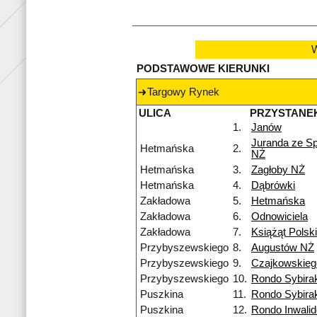
W
PODSTAWOWE KIERUNKI
Targowy Rynek
ULICA
PRZYSTANE
1.
Janów
Juranda ze S
Hetmańska
2.
NŻ
Hetmańska
3.
Zagłoby NŻ
Hetmańska
4.
Dąbrówki
Zakładowa
5.
Hetmańska
Zakładowa
6.
Odnowiciela
Zakładowa
7.
Książąt Polsk
Przybyszewskiego
8.
Augustów NŻ
Przybyszewskiego
9.
Czajkowskieg
Przybyszewskiego
10.
Rondo Sybira
Puszkina
11.
Rondo Sybira
Puszkina
12.
Rondo Inwali