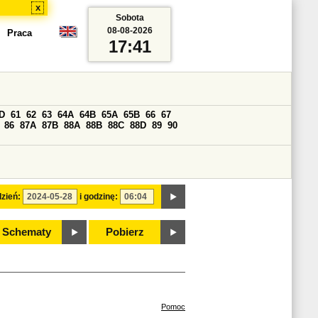
x
Sobota
08-08-2026
Praca
17:41
D
61
62
63
64A
64B
65A
65B
66
67
86
87A
87B
88A
88B
88C
88D
89
90
zień:
i godzinę:
Schematy
Pobierz
Pomoc