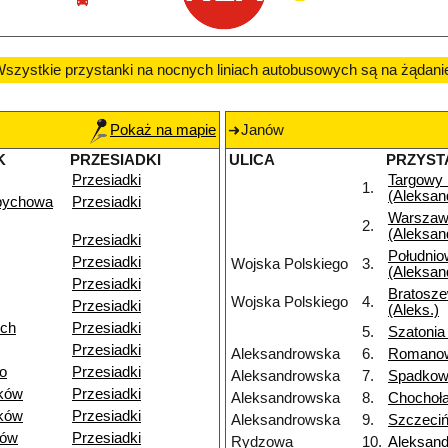
szystkie przystanki na nocnych liniach autobusowych są na żądani
Pokaż na mapie
Janów
K
PRZESIADKI
ULICA
PRZYST
Przesiadki
Targowy
1.
(Aleksan
pychowa
Przesiadki
Warszaw
2.
(Aleksan
Przesiadki
Południo
Przesiadki
Wojska Polskiego
3.
(Aleksan
Przesiadki
Bratosz
Wojska Polskiego
4.
Przesiadki
(Aleks.)
ich
Przesiadki
5.
Szatonia
Przesiadki
Aleksandrowska
6.
Romano
o
Przesiadki
Aleksandrowska
7.
Spadkow
ków
Przesiadki
Aleksandrowska
8.
Chochoł
ków
Przesiadki
Aleksandrowska
9.
Szczeci
dów
Przesiadki
Rydzowa
10.
Aleksan