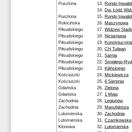
Puszkina
13.
Rondo Inwali
14.
Dw. Łódź Wi
Puszkina
15.
Rondo Inwali
Rokicińska
16.
Maszynowa
Piłsudskiego
17.
Widzew Stadi
Piłsudskiego
18.
Niciarniana
Piłsudskiego
19.
Konstytucyjna
Piłsudskiego
20.
CH Tulipan
Piłsudskiego
21.
Sarnia
Piłsudskiego
22.
Śmigłego-Ry
Piłsudskiego
23.
Kilińskiego
Kościuszki
24.
Mickiewicza
Kościuszki
25.
6 Sierpnia
Gdańska
26.
Zielona
Gdańska
27.
1 Maja
Zachodnia
28.
Legionów
Zachodnia
29.
Manufaktura
Lutomierska
30.
Zachodnia
Lutomierska
31.
Czarnkowska
Klonowa
32.
Lutomierska