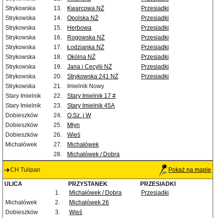
Strykowska
13.
Kwarcowa NŻ
Przesiadki
Strykowska
14.
Opolska NŻ
Przesiadki
Strykowska
15.
Herbowa
Przesiadki
Strykowska
16.
Rogowska NŻ
Przesiadki
Strykowska
17.
Łodzianka NŻ
Przesiadki
Strykowska
18.
Okólna NŻ
Przesiadki
Strykowska
19.
Jana i Cecylii NŻ
Przesiadki
Strykowska
20.
Strykowska 241 NŻ
Przesiadki
Strykowska
21.
Imielnik Nowy
Stary Imielnik
22.
Stary Imielnik 17 #
Stary Imielnik
23.
Stary Imielnik 45A
Dobieszków
24.
O.Sz. i W
Dobieszków
25.
Młyn
Dobieszków
26.
Wieś
Michałówek
27.
Michałówek
28.
Michałówek / Dobra
CH Tulipan
Pokaż na mapie
ULICA
PRZYSTANEK
PRZESIADKI
1.
Michałówek / Dobra
Przesiadki
Michałówek
2.
Michałówek 26
Dobieszków
3.
Wieś