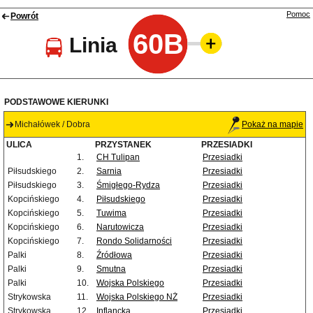
Pomoc
Powrót
60B
Linia
PODSTAWOWE KIERUNKI
Michałówek / Dobra
Pokaż na mapie
ULICA
PRZYSTANEK
PRZESIADKI
1.
CH Tulipan
Przesiadki
Piłsudskiego
2.
Sarnia
Przesiadki
Piłsudskiego
3.
Śmigłego-Rydza
Przesiadki
Kopcińskiego
4.
Piłsudskiego
Przesiadki
Kopcińskiego
5.
Tuwima
Przesiadki
Kopcińskiego
6.
Narutowicza
Przesiadki
Kopcińskiego
7.
Rondo Solidarności
Przesiadki
Palki
8.
Źródłowa
Przesiadki
Palki
9.
Smutna
Przesiadki
Palki
10.
Wojska Polskiego
Przesiadki
Strykowska
11.
Wojska Polskiego NŻ
Przesiadki
Strykowska
12.
Inflancka
Przesiadki