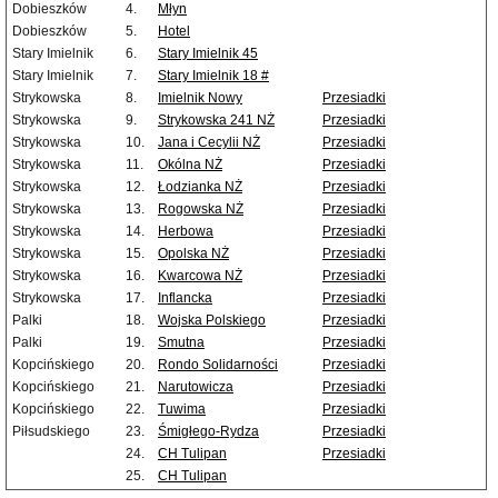
Dobieszków
4.
Młyn
Dobieszków
5.
Hotel
Stary Imielnik
6.
Stary Imielnik 45
Stary Imielnik
7.
Stary Imielnik 18 #
Strykowska
8.
Imielnik Nowy
Przesiadki
Strykowska
9.
Strykowska 241 NŻ
Przesiadki
Strykowska
10.
Jana i Cecylii NŻ
Przesiadki
Strykowska
11.
Okólna NŻ
Przesiadki
Strykowska
12.
Łodzianka NŻ
Przesiadki
Strykowska
13.
Rogowska NŻ
Przesiadki
Strykowska
14.
Herbowa
Przesiadki
Strykowska
15.
Opolska NŻ
Przesiadki
Strykowska
16.
Kwarcowa NŻ
Przesiadki
Strykowska
17.
Inflancka
Przesiadki
Palki
18.
Wojska Polskiego
Przesiadki
Palki
19.
Smutna
Przesiadki
Kopcińskiego
20.
Rondo Solidarności
Przesiadki
Kopcińskiego
21.
Narutowicza
Przesiadki
Kopcińskiego
22.
Tuwima
Przesiadki
Piłsudskiego
23.
Śmigłego-Rydza
Przesiadki
24.
CH Tulipan
Przesiadki
25.
CH Tulipan