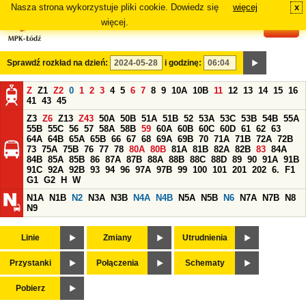
Nasza strona wykorzystuje pliki cookie. Dowiedz się
więcej
x
#
więcej.
Sprawdź rozkład na dzień:
i godzinę:
Z
Z1
Z2
0
1
2
3
4
5
6
7
8
9
10A
10B
11
12
13
14
15
16
41
43
45
Z3
Z6
Z13
Z43
50A
50B
51A
51B
52
53A
53C
53B
54B
55A
55B
55C
56
57
58A
58B
59
60A
60B
60C
60D
61
62
63
64A
64B
65A
65B
66
67
68
69A
69B
70
71A
71B
72A
72B
73
75A
75B
76
77
78
80A
80B
81A
81B
82A
82B
83
84A
84B
85A
85B
86
87A
87B
88A
88B
88C
88D
89
90
91A
91B
91C
92A
92B
93
94
96
97A
97B
99
100
101
201
202
6.
F1
G1
G2
H
W
N1A
N1B
N2
N3A
N3B
N4A
N4B
N5A
N5B
N6
N7A
N7B
N8
N9
Linie
Zmiany
Utrudnienia
Przystanki
Połączenia
Schematy
Pobierz