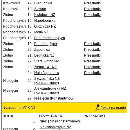
Krakowska
12.
Biegunowa
Przesiadki
Krakowska
13.
Siewna
Przesiadki
Złotno
14.
Kwiatowa NŻ
Przesiadki
Podchorążych
15.
Napoleońska
Podchorążych
16.
Łucznicza NŻ
Podchorążych
17.
Molla NŻ
Podchorążych
18.
Park Podchorążych
Złotno
19.
Podchorążych
Przesiadki
Złotno
20.
Zaporowa
Przesiadki
Złotno
21.
Legnicka NŻ
Przesiadki
Złotno
22.
Stare Złotno NŻ
Przesiadki
Złotno
23.
Złotno 141 NŻ
Przesiadki
24.
Huta Jagodnica
Przesiadki
Szczecińska NŻ
Niesięcin
25.
(Konstantynów)
Aleksandrowska NŻ
Niesięcin
26.
(Konstantynów)
27.
Niesięcin (Konstantynów)
zajezdnia MPK NŻ
Pokaż na mapie
ULICA
PRZYSTANEK
PRZESIADKI
1.
Niesięcin (Konstantynów)
Aleksandrowska NŻ
Niesięcin
2.