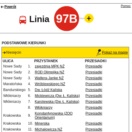
Pomoc
Powrót
97B
Linia
PODSTAWOWE KIERUNKI
Niesięcin
Pokaż na mapie
ULICA
PRZYSTANEK
PRZESIADKI
Nowe Sady
1.
zajezdnia MPK NŻ
Przesiadki
Nowe Sady
2.
ROD Olimpijka NŻ
Przesiadki
Nowe Sady
3.
Waltera-Janke NŻ
Przesiadki
Maratońska
4.
Wróblewskiego NŻ
Przesiadki
Bandurskiego
5.
Dw. Łódź Kaliska
Przesiadki
Włókniarzy
6.
Mickiewicza (Dw. Ł. Kaliska)
Przesiadki
Włókniarzy
7.
Karolewska (Dw. Ł. Kaliska)
Przesiadki
8.
Włókniarzy
Przesiadki
Konstantynowska (ZOO
Przesiadki
Krakowska
9.
Orientarium)
Krakowska
10.
Minerska
Przesiadki
Krakowska
11.
Michałowicza NŻ
Przesiadki