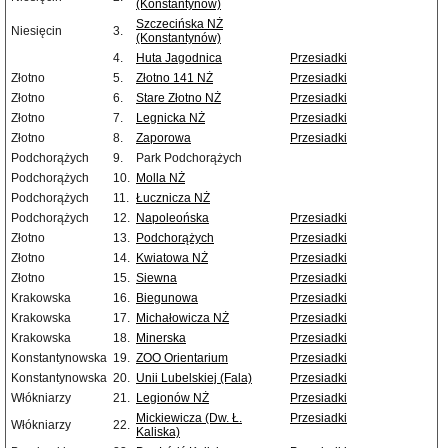
(Konstantynów)
Szczecińska NŻ
Niesięcin
3.
(Konstantynów)
4.
Huta Jagodnica
Przesiadki
Złotno
5.
Złotno 141 NŻ
Przesiadki
Złotno
6.
Stare Złotno NŻ
Przesiadki
Złotno
7.
Legnicka NŻ
Przesiadki
Złotno
8.
Zaporowa
Przesiadki
Podchorążych
9.
Park Podchorążych
Podchorążych
10.
Molla NŻ
Podchorążych
11.
Łucznicza NŻ
Podchorążych
12.
Napoleońska
Przesiadki
Złotno
13.
Podchorążych
Przesiadki
Złotno
14.
Kwiatowa NŻ
Przesiadki
Złotno
15.
Siewna
Przesiadki
Krakowska
16.
Biegunowa
Przesiadki
Krakowska
17.
Michałowicza NŻ
Przesiadki
Krakowska
18.
Minerska
Przesiadki
Konstantynowska
19.
ZOO Orientarium
Przesiadki
Konstantynowska
20.
Unii Lubelskiej (Fala)
Przesiadki
Włókniarzy
21.
Legionów NŻ
Przesiadki
Mickiewicza (Dw. Ł.
Przesiadki
Włókniarzy
22.
Kaliska)