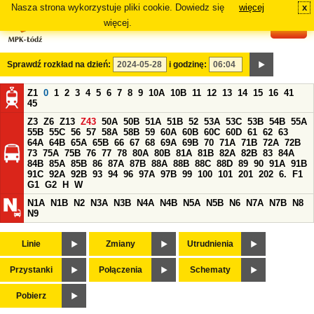
Nasza strona wykorzystuje pliki cookie. Dowiedz się
więcej
x
#
więcej.
Sprawdź rozkład na dzień:
i godzinę:
Z1
0
1
2
3
4
5
6
7
8
9
10A
10B
11
12
13
14
15
16
41
45
Z3
Z6
Z13
Z43
50A
50B
51A
51B
52
53A
53C
53B
54B
55A
55B
55C
56
57
58A
58B
59
60A
60B
60C
60D
61
62
63
64A
64B
65A
65B
66
67
68
69A
69B
70
71A
71B
72A
72B
73
75A
75B
76
77
78
80A
80B
81A
81B
82A
82B
83
84A
84B
85A
85B
86
87A
87B
88A
88B
88C
88D
89
90
91A
91B
91C
92A
92B
93
94
96
97A
97B
99
100
101
201
202
6.
F1
G1
G2
H
W
N1A
N1B
N2
N3A
N3B
N4A
N4B
N5A
N5B
N6
N7A
N7B
N8
N9
Linie
Zmiany
Utrudnienia
Przystanki
Połączenia
Schematy
Pobierz