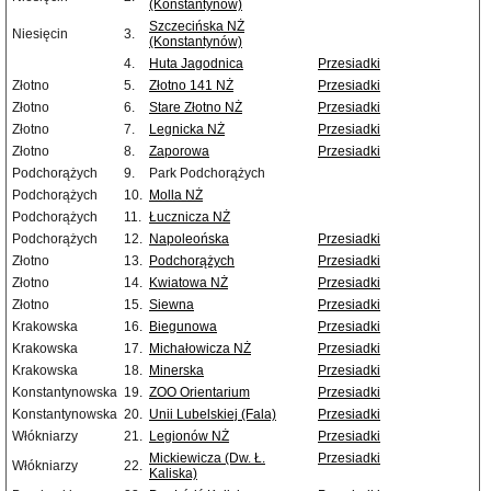
(Konstantynów)
Szczecińska NŻ
Niesięcin
3.
(Konstantynów)
4.
Huta Jagodnica
Przesiadki
Złotno
5.
Złotno 141 NŻ
Przesiadki
Złotno
6.
Stare Złotno NŻ
Przesiadki
Złotno
7.
Legnicka NŻ
Przesiadki
Złotno
8.
Zaporowa
Przesiadki
Podchorążych
9.
Park Podchorążych
Podchorążych
10.
Molla NŻ
Podchorążych
11.
Łucznicza NŻ
Podchorążych
12.
Napoleońska
Przesiadki
Złotno
13.
Podchorążych
Przesiadki
Złotno
14.
Kwiatowa NŻ
Przesiadki
Złotno
15.
Siewna
Przesiadki
Krakowska
16.
Biegunowa
Przesiadki
Krakowska
17.
Michałowicza NŻ
Przesiadki
Krakowska
18.
Minerska
Przesiadki
Konstantynowska
19.
ZOO Orientarium
Przesiadki
Konstantynowska
20.
Unii Lubelskiej (Fala)
Przesiadki
Włókniarzy
21.
Legionów NŻ
Przesiadki
Mickiewicza (Dw. Ł.
Przesiadki
Włókniarzy
22.
Kaliska)