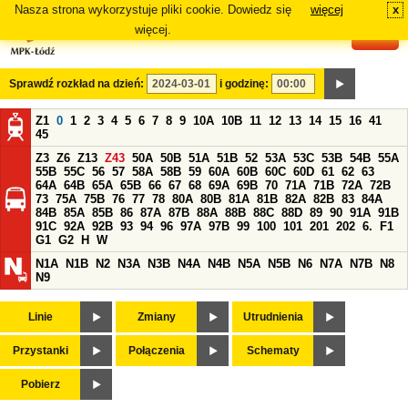
Nasza strona wykorzystuje pliki cookie. Dowiedz się
więcej
x
#
więcej.
Sprawdź rozkład na dzień:
i godzinę:
Z1
0
1
2
3
4
5
6
7
8
9
10A
10B
11
12
13
14
15
16
41
45
Z3
Z6
Z13
Z43
50A
50B
51A
51B
52
53A
53C
53B
54B
55A
55B
55C
56
57
58A
58B
59
60A
60B
60C
60D
61
62
63
64A
64B
65A
65B
66
67
68
69A
69B
70
71A
71B
72A
72B
73
75A
75B
76
77
78
80A
80B
81A
81B
82A
82B
83
84A
84B
85A
85B
86
87A
87B
88A
88B
88C
88D
89
90
91A
91B
91C
92A
92B
93
94
96
97A
97B
99
100
101
201
202
6.
F1
G1
G2
H
W
N1A
N1B
N2
N3A
N3B
N4A
N4B
N5A
N5B
N6
N7A
N7B
N8
N9
Linie
Zmiany
Utrudnienia
Przystanki
Połączenia
Schematy
Pobierz