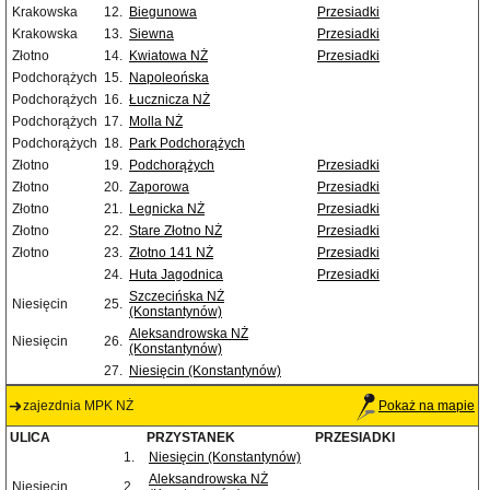
Krakowska
12.
Biegunowa
Przesiadki
Krakowska
13.
Siewna
Przesiadki
Złotno
14.
Kwiatowa NŻ
Przesiadki
Podchorążych
15.
Napoleońska
Podchorążych
16.
Łucznicza NŻ
Podchorążych
17.
Molla NŻ
Podchorążych
18.
Park Podchorążych
Złotno
19.
Podchorążych
Przesiadki
Złotno
20.
Zaporowa
Przesiadki
Złotno
21.
Legnicka NŻ
Przesiadki
Złotno
22.
Stare Złotno NŻ
Przesiadki
Złotno
23.
Złotno 141 NŻ
Przesiadki
24.
Huta Jagodnica
Przesiadki
Szczecińska NŻ
Niesięcin
25.
(Konstantynów)
Aleksandrowska NŻ
Niesięcin
26.
(Konstantynów)
27.
Niesięcin (Konstantynów)
zajezdnia MPK NŻ
Pokaż na mapie
ULICA
PRZYSTANEK
PRZESIADKI
1.
Niesięcin (Konstantynów)
Aleksandrowska NŻ
Niesięcin
2.