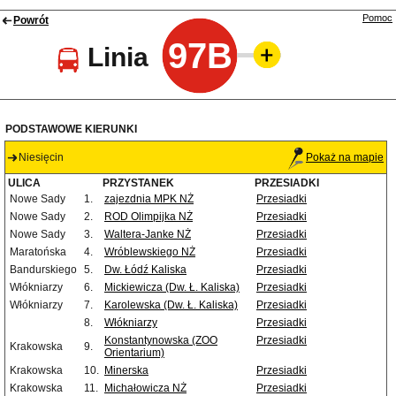
Pomoc
Powrót
97B
Linia
PODSTAWOWE KIERUNKI
Niesięcin
Pokaż na mapie
ULICA
PRZYSTANEK
PRZESIADKI
Nowe Sady
1.
zajezdnia MPK NŻ
Przesiadki
Nowe Sady
2.
ROD Olimpijka NŻ
Przesiadki
Nowe Sady
3.
Waltera-Janke NŻ
Przesiadki
Maratońska
4.
Wróblewskiego NŻ
Przesiadki
Bandurskiego
5.
Dw. Łódź Kaliska
Przesiadki
Włókniarzy
6.
Mickiewicza (Dw. Ł. Kaliska)
Przesiadki
Włókniarzy
7.
Karolewska (Dw. Ł. Kaliska)
Przesiadki
8.
Włókniarzy
Przesiadki
Konstantynowska (ZOO
Przesiadki
Krakowska
9.
Orientarium)
Krakowska
10.
Minerska
Przesiadki
Krakowska
11.
Michałowicza NŻ
Przesiadki