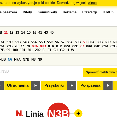
sza strona wykorzystuje pliki cookie. Dowiedz się więcej.
więcej
a pasażera
Bilety
Komunikaty
Reklama
Przetargi
O MPK
0B
11
12
13
14
15
16
41
43
45
53A
53C
53B
54B
55A
55B
55C
56
57
58A
58B
59
60A
60B
60C
60
75A
75B
76
77
78
80A
80B
81A
81B
82A
82B
83
84A
84B
85A
85B
97B
99
100
101
201
202
6.
F1
G1
G2
H
W
N5B
N6
N7A
N7B
N8
N9
a N3B
Sprawdź rozkład na d
Utrudnienia
Przystanki
Połączenia
N3B
Linia