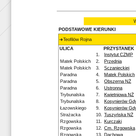
W
PODSTAWOWE KIERUNKI
Teofilów Rojna
ULICA
PRZYSTANEK
1.
Instytut CZMP
Matek Polskich
2.
Przednia
Matek Polskich
3.
Sczanieckiej
Paradna
4.
Matek Polskich
Paradna
5.
Obszerna NŻ
Paradna
6.
Ustronna
Trybunalska
7.
Kwietniowa NŻ
Trybunalska
8.
Kosynierów Gd
Łazowskiego
9.
Kosynierów Gd
Strażacka
10.
Tuszyńska NŻ
Rzgowska
11.
Kurczaki
Rzgowska
12.
Cm. Rzgowska
Rzgowska
13.
Dachowa