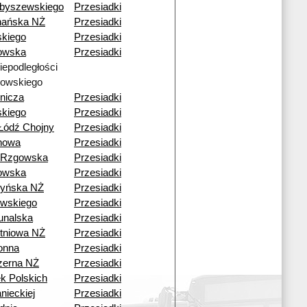
byszewskiego
Przesiadki
nańska NŻ
Przesiadki
skiego
Przesiadki
owska
Przesiadki
Niepodległości
owskiego
nicza
Przesiadki
skiego
Przesiadki
Łódź Chojny
Przesiadki
howa
Przesiadki
 Rzgowska
Przesiadki
owska
Przesiadki
yńska NŻ
Przesiadki
wskiego
Przesiadki
unalska
Przesiadki
tniowa NŻ
Przesiadki
onna
Przesiadki
zerna NŻ
Przesiadki
k Polskich
Przesiadki
nieckiej
Przesiadki