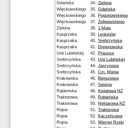
Gdańska
34.
Zielona
Więckowskiego
35.
Gdańska
Więckowskiego
36.
Pogonowskiego
Więckowskiego
37.
Żeligowskiego
Zielona
38.
1 Maja
Kasprzaka
39.
Legionów
Kasprzaka
40.
Srebrzyńska
Kasprzaka
41.
Drewnowska
Unii Lubelskiej
42.
Praussa
Srebrzyńska
43.
Unii Lubelskiej
Srebrzyńska
44.
Jarzynowa
Srebrzyńska
45.
Cm. Mania
Krakowska
46.
Biegunowa
Krakowska
47.
Siewna
Rąbieńska
48.
Kwiatowa NŻ
Traktorowa
49.
Rąbieńska
Traktorowa
50.
Nektarowa NŻ
Rojna
51.
Traktorowa
Rojna
52.
Kaczeńcowa
Rojna
53.
Wiernej Rzeki