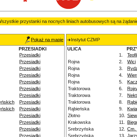
szystkie przystanki na nocnych liniach autobusowych są na żądani
Pokaż na mapie
Instytut CZMP
PRZESIADKI
ULICA
PRZ
Przesiadki
1.
Teof
Przesiadki
Rojna
2.
Wici
Przesiadki
Rojna
3.
Ryd
Przesiadki
Rojna
4.
Wier
Przesiadki
Rojna
5.
Kac
Przesiadki
Traktorowa
6.
Rojn
Przesiadki
Traktorowa
7.
Nekt
yńskich
Przesiadki
Traktorowa
8.
Rąbi
yńskich
Przesiadki
Rąbieńska
9.
Kwia
Przesiadki
Złotno
10.
Siew
Przesiadki
Krakowska
11.
Bieg
Przesiadki
Srebrzyńska
12.
Cm. 
Przesiadki
Srebrzyńska
13.
Jarz