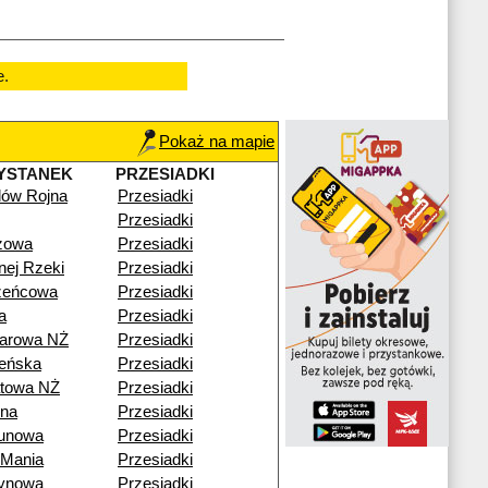
e.
Pokaż na mapie
YSTANEK
PRZESIADKI
ilów Rojna
Przesiadki
Przesiadki
zowa
Przesiadki
nej Rzeki
Przesiadki
zeńcowa
Przesiadki
a
Przesiadki
arowa NŻ
Przesiadki
eńska
Przesiadki
towa NŻ
Przesiadki
na
Przesiadki
unowa
Przesiadki
Mania
Przesiadki
ynowa
Przesiadki