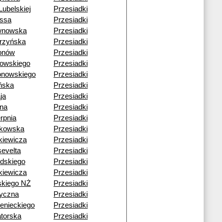
Lubelskiej
Przesiadki
ssa
Przesiadki
wnowska
Przesiadki
rzyńska
Przesiadki
onów
Przesiadki
gowskiego
Przesiadki
nowskiego
Przesiadki
ńska
Przesiadki
ja
Przesiadki
ona
Przesiadki
erpnia
Przesiadki
rkowska
Przesiadki
kiewicza
Przesiadki
evelta
Przesiadki
udskiego
Przesiadki
kiewicza
Przesiadki
ńskiego NŻ
Przesiadki
yczna
Przesiadki
enieckiego
Przesiadki
torska
Przesiadki