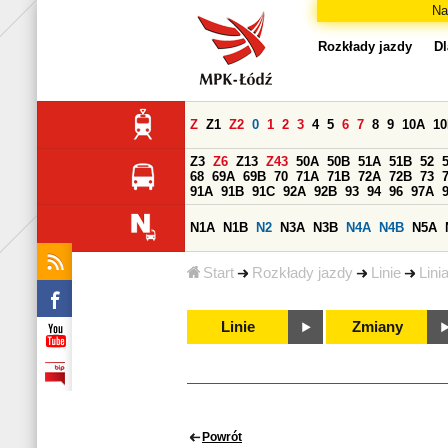
Na
Rozkłady jazdy
Dl
Z
Z1
Z2
0
1
2
3
4
5
6
7
8
9
10A
1
Z3
Z6
Z13
Z43
50A
50B
51A
51B
52
68
69A
69B
70
71A
71B
72A
72B
73
91A
91B
91C
92A
92B
93
94
96
97A
N1A
N1B
N2
N3A
N3B
N4A
N4B
N5A
Start
Rozkłady jazdy
Linie
Lini
Linie
Zmiany
Powrót