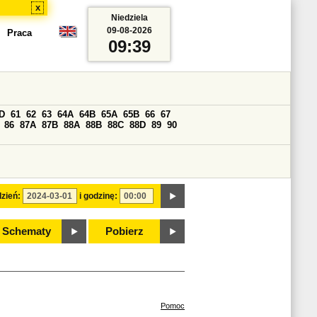
x
Niedziela
09-08-2026
Praca
09:39
D
61
62
63
64A
64B
65A
65B
66
67
86
87A
87B
88A
88B
88C
88D
89
90
zień:
i godzinę:
Schematy
Pobierz
Pomoc