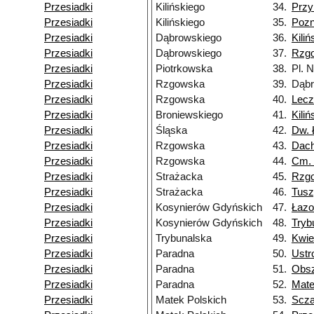
Przesiadki
Kilińskiego
34.
Przy
Przesiadki
Kilińskiego
35.
Poz
Przesiadki
Dąbrowskiego
36.
Kiliń
Przesiadki
Dąbrowskiego
37.
Rzg
Przesiadki
Piotrkowska
38.
Pl. 
Przesiadki
Rzgowska
39.
Dąbr
Przesiadki
Rzgowska
40.
Lecz
Przesiadki
Broniewskiego
41.
Kiliń
Przesiadki
Śląska
42.
Dw. 
Przesiadki
Rzgowska
43.
Dac
Przesiadki
Rzgowska
44.
Cm.
Przesiadki
Strażacka
45.
Rzg
Przesiadki
Strażacka
46.
Tusz
Przesiadki
Kosynierów Gdyńskich
47.
Łazo
Przesiadki
Kosynierów Gdyńskich
48.
Tryb
Przesiadki
Trybunalska
49.
Kwie
Przesiadki
Paradna
50.
Ustr
Przesiadki
Paradna
51.
Obs
Przesiadki
Paradna
52.
Mate
Przesiadki
Matek Polskich
53.
Scza