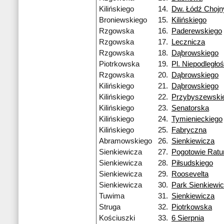
Kilińskiego
14.
Dw. Łódź Chojn
Broniewskiego
15.
Kilińskiego
Rzgowska
16.
Paderewskiego
Rzgowska
17.
Lecznicza
Rzgowska
18.
Dąbrowskiego
Piotrkowska
19.
Pl. Niepodległoś
Rzgowska
20.
Dąbrowskiego
Kilińskiego
21.
Dąbrowskiego
Kilińskiego
22.
Przybyszewski
Kilińskiego
23.
Senatorska
Kilińskiego
24.
Tymienieckiego
Kilińskiego
25.
Fabryczna
Abramowskiego
26.
Sienkiewicza
Sienkiewicza
27.
Pogotowie Rat
Sienkiewicza
28.
Piłsudskiego
Sienkiewicza
29.
Roosevelta
Sienkiewicza
30.
Park Sienkiewi
Tuwima
31.
Sienkiewicza
Struga
32.
Piotrkowska
Kościuszki
33.
6 Sierpnia