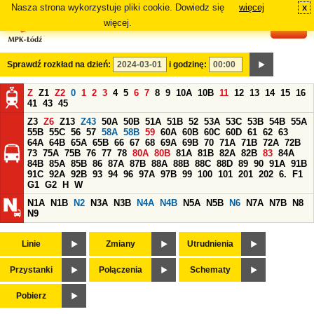
Nasza strona wykorzystuje pliki cookie. Dowiedz się
więcej
x
#
więcej.
Sprawdź rozkład na dzień:
i godzinę:
Z
Z1
Z2
0
1
2
3
4
5
6
7
8
9
10A
10B
11
12
13
14
15
16
41
43
45
Z3
Z6
Z13
Z43
50A
50B
51A
51B
52
53A
53C
53B
54B
55A
55B
55C
56
57
58A
58B
59
60A
60B
60C
60D
61
62
63
64A
64B
65A
65B
66
67
68
69A
69B
70
71A
71B
72A
72B
73
75A
75B
76
77
78
80A
80B
81A
81B
82A
82B
83
84A
84B
85A
85B
86
87A
87B
88A
88B
88C
88D
89
90
91A
91B
91C
92A
92B
93
94
96
97A
97B
99
100
101
201
202
6.
F1
G1
G2
H
W
N1A
N1B
N2
N3A
N3B
N4A
N4B
N5A
N5B
N6
N7A
N7B
N8
N9
Linie
Zmiany
Utrudnienia
Przystanki
Połączenia
Schematy
Pobierz