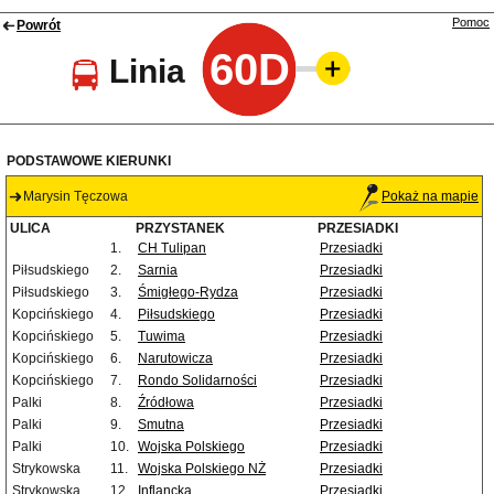
Pomoc
Powrót
60D
Linia
PODSTAWOWE KIERUNKI
Marysin Tęczowa
Pokaż na mapie
ULICA
PRZYSTANEK
PRZESIADKI
1.
CH Tulipan
Przesiadki
Piłsudskiego
2.
Sarnia
Przesiadki
Piłsudskiego
3.
Śmigłego-Rydza
Przesiadki
Kopcińskiego
4.
Piłsudskiego
Przesiadki
Kopcińskiego
5.
Tuwima
Przesiadki
Kopcińskiego
6.
Narutowicza
Przesiadki
Kopcińskiego
7.
Rondo Solidarności
Przesiadki
Palki
8.
Źródłowa
Przesiadki
Palki
9.
Smutna
Przesiadki
Palki
10.
Wojska Polskiego
Przesiadki
Strykowska
11.
Wojska Polskiego NŻ
Przesiadki
Strykowska
12.
Inflancka
Przesiadki