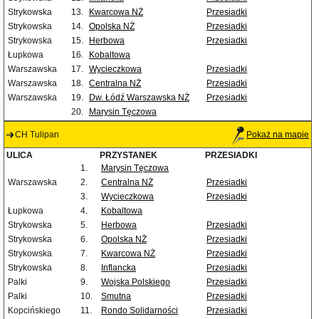
Strykowska
13.
Kwarcowa NŻ
Przesiadki
Strykowska
14.
Opolska NŻ
Przesiadki
Strykowska
15.
Herbowa
Przesiadki
Łupkowa
16.
Kobaltowa
Warszawska
17.
Wycieczkowa
Przesiadki
Warszawska
18.
Centralna NŻ
Przesiadki
Warszawska
19.
Dw. Łódź Warszawska NŻ
Przesiadki
20.
Marysin Tęczowa
CH Tulipan
Pokaż na mapie
ULICA
PRZYSTANEK
PRZESIADKI
1.
Marysin Tęczowa
Warszawska
2.
Centralna NŻ
Przesiadki
3.
Wycieczkowa
Przesiadki
Łupkowa
4.
Kobaltowa
Strykowska
5.
Herbowa
Przesiadki
Strykowska
6.
Opolska NŻ
Przesiadki
Strykowska
7.
Kwarcowa NŻ
Przesiadki
Strykowska
8.
Inflancka
Przesiadki
Palki
9.
Wojska Polskiego
Przesiadki
Palki
10.
Smutna
Przesiadki
Kopcińskiego
11.
Rondo Solidarności
Przesiadki