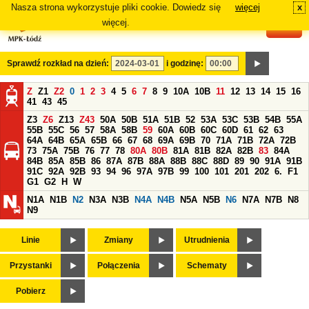
Nasza strona wykorzystuje pliki cookie. Dowiedz się
więcej
x
#
więcej.
Sprawdź rozkład na dzień:
i godzinę:
Z
Z1
Z2
0
1
2
3
4
5
6
7
8
9
10A
10B
11
12
13
14
15
16
41
43
45
Z3
Z6
Z13
Z43
50A
50B
51A
51B
52
53A
53C
53B
54B
55A
55B
55C
56
57
58A
58B
59
60A
60B
60C
60D
61
62
63
64A
64B
65A
65B
66
67
68
69A
69B
70
71A
71B
72A
72B
73
75A
75B
76
77
78
80A
80B
81A
81B
82A
82B
83
84A
84B
85A
85B
86
87A
87B
88A
88B
88C
88D
89
90
91A
91B
91C
92A
92B
93
94
96
97A
97B
99
100
101
201
202
6.
F1
G1
G2
H
W
N1A
N1B
N2
N3A
N3B
N4A
N4B
N5A
N5B
N6
N7A
N7B
N8
N9
Linie
Zmiany
Utrudnienia
Przystanki
Połączenia
Schematy
Pobierz