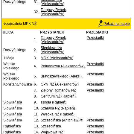
Daszyńskiego
31.
(Aleksandrów)
Targowy Rynek
32.
(Aleksandrów)
zajezdnia MPK NŻ
Pokaż na mapie
ULICA
PRZYSTANEK
PRZESIADKI
Targowy Rynek
Przesiadki
1.
(Aleksandrów)
Sienkiewicza
Daszyńskiego
2.
(Aleksandrów)
1 Maja
3.
MDK (Aleksandrów)
Wojska
Przesiadki
4.
Południowa (Aleksandrów)
Polskiego
Wojska
Przesiadki
5.
Bratoszewskiego (Aleks.)
Polskiego
Konstantynowska
6.
CPN NŻ (Aleksandrów)
Przesiadki
7.
Zielony Romanów NŻ
Przesiadki
8.
Centrum NŻ (Rąbień)
Słowiańska
9.
szkoła (Rąbień)
Słowiańska
10.
Szaraka NŻ (Rąbień)
Słowiańska
11.
Wysoka NŻ (Rąbień)
Słowiańska
12.
Szczecińska (Antoniew) #
Przesiadki
Rąbieńska
13.
Szczecińska
Przesiadki
Rąbieńska
14.
Wojskowa NŻ
Przesiadki