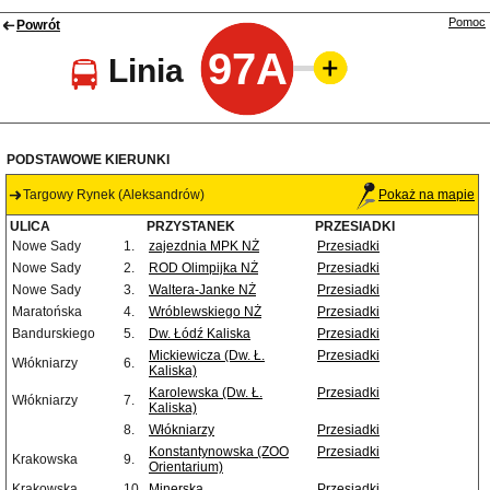
Pomoc
Powrót
97A
Linia
PODSTAWOWE KIERUNKI
Targowy Rynek (Aleksandrów)
Pokaż na mapie
ULICA
PRZYSTANEK
PRZESIADKI
Nowe Sady
1.
zajezdnia MPK NŻ
Przesiadki
Nowe Sady
2.
ROD Olimpijka NŻ
Przesiadki
Nowe Sady
3.
Waltera-Janke NŻ
Przesiadki
Maratońska
4.
Wróblewskiego NŻ
Przesiadki
Bandurskiego
5.
Dw. Łódź Kaliska
Przesiadki
Mickiewicza (Dw. Ł.
Przesiadki
Włókniarzy
6.
Kaliska)
Karolewska (Dw. Ł.
Przesiadki
Włókniarzy
7.
Kaliska)
8.
Włókniarzy
Przesiadki
Konstantynowska (ZOO
Przesiadki
Krakowska
9.
Orientarium)
Krakowska
10.
Minerska
Przesiadki