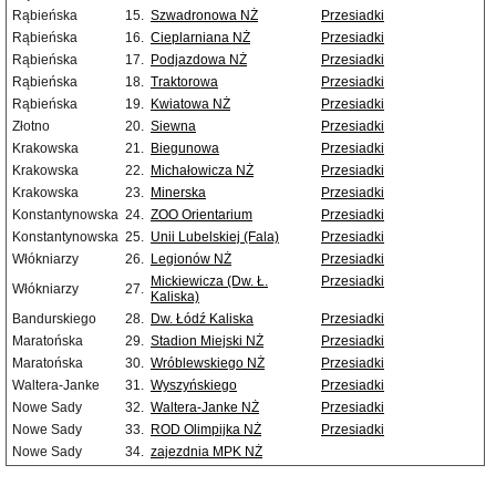
Rąbieńska
15.
Szwadronowa NŻ
Przesiadki
Rąbieńska
16.
Cieplarniana NŻ
Przesiadki
Rąbieńska
17.
Podjazdowa NŻ
Przesiadki
Rąbieńska
18.
Traktorowa
Przesiadki
Rąbieńska
19.
Kwiatowa NŻ
Przesiadki
Złotno
20.
Siewna
Przesiadki
Krakowska
21.
Biegunowa
Przesiadki
Krakowska
22.
Michałowicza NŻ
Przesiadki
Krakowska
23.
Minerska
Przesiadki
Konstantynowska
24.
ZOO Orientarium
Przesiadki
Konstantynowska
25.
Unii Lubelskiej (Fala)
Przesiadki
Włókniarzy
26.
Legionów NŻ
Przesiadki
Mickiewicza (Dw. Ł.
Przesiadki
Włókniarzy
27.
Kaliska)
Bandurskiego
28.
Dw. Łódź Kaliska
Przesiadki
Maratońska
29.
Stadion Miejski NŻ
Przesiadki
Maratońska
30.
Wróblewskiego NŻ
Przesiadki
Waltera-Janke
31.
Wyszyńskiego
Przesiadki
Nowe Sady
32.
Waltera-Janke NŻ
Przesiadki
Nowe Sady
33.
ROD Olimpijka NŻ
Przesiadki
Nowe Sady
34.
zajezdnia MPK NŻ