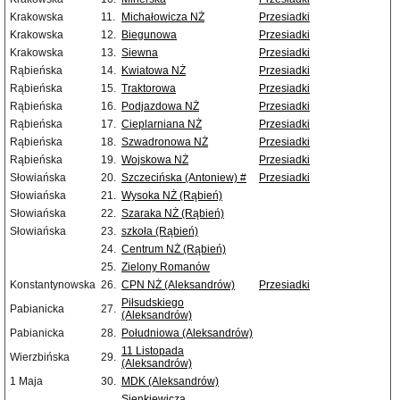
Krakowska
11.
Michałowicza NŻ
Przesiadki
Krakowska
12.
Biegunowa
Przesiadki
Krakowska
13.
Siewna
Przesiadki
Rąbieńska
14.
Kwiatowa NŻ
Przesiadki
Rąbieńska
15.
Traktorowa
Przesiadki
Rąbieńska
16.
Podjazdowa NŻ
Przesiadki
Rąbieńska
17.
Cieplarniana NŻ
Przesiadki
Rąbieńska
18.
Szwadronowa NŻ
Przesiadki
Rąbieńska
19.
Wojskowa NŻ
Przesiadki
Słowiańska
20.
Szczecińska (Antoniew) #
Przesiadki
Słowiańska
21.
Wysoka NŻ (Rąbień)
Słowiańska
22.
Szaraka NŻ (Rąbień)
Słowiańska
23.
szkoła (Rąbień)
24.
Centrum NŻ (Rąbień)
25.
Zielony Romanów
Konstantynowska
26.
CPN NŻ (Aleksandrów)
Przesiadki
Piłsudskiego
Pabianicka
27.
(Aleksandrów)
Pabianicka
28.
Południowa (Aleksandrów)
11 Listopada
Wierzbińska
29.
(Aleksandrów)
1 Maja
30.
MDK (Aleksandrów)
Sienkiewicza