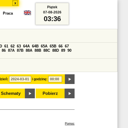
x
Piątek
07-08-2026
Praca
03:36
D
61
62
63
64A
64B
65A
65B
66
67
86
87A
87B
88A
88B
88C
88D
89
90
zień:
i godzinę:
Schematy
Pobierz
Pomoc