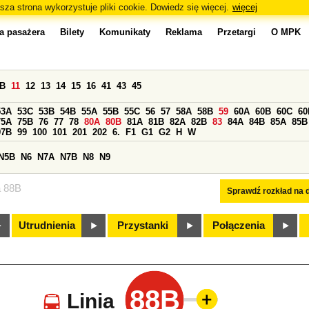
sza strona wykorzystuje pliki cookie. Dowiedz się więcej.
więcej
a pasażera
Bilety
Komunikaty
Reklama
Przetargi
O MPK
0B
11
12
13
14
15
16
41
43
45
53A
53C
53B
54B
55A
55B
55C
56
57
58A
58B
59
60A
60B
60C
60
75A
75B
76
77
78
80A
80B
81A
81B
82A
82B
83
84A
84B
85A
85B
97B
99
100
101
201
202
6.
F1
G1
G2
H
W
N5B
N6
N7A
N7B
N8
N9
a 88B
Sprawdź rozkład na d
Utrudnienia
Przystanki
Połączenia
88B
Linia