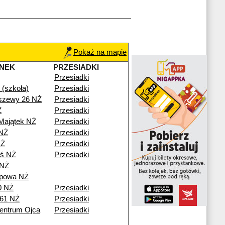
Pokaż na mapie
NEK
PRZESIADKI
Przesiadki
(szkoła)
Przesiadki
szewy 26 NŻ
Przesiadki
Ż
Przesiadki
Majątek NŻ
Przesiadki
NŻ
Przesiadki
NŻ
Przesiadki
eś NŻ
Przesiadki
 NŻ
ipowa NŻ
0 NŻ
Przesiadki
 61 NŻ
Przesiadki
entrum Ojca
Przesiadki