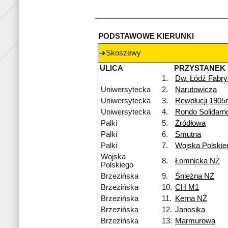
PODSTAWOWE KIERUNKI
Skoszewy
ULICA
PRZYSTANEK
1.
Dw. Łódź Fabr
Uniwersytecka
2.
Narutowicza
Uniwersytecka
3.
Rewolucji 1905r
Uniwersytecka
4.
Rondo Solidarn
Palki
5.
Źródłowa
Palki
6.
Smutna
Palki
7.
Wojska Polskie
Wojska
8.
Łomnicka NŻ
Polskiego
Brzezińska
9.
Śnieżna NŻ
Brzezińska
10.
CH M1
Brzezińska
11.
Kerna NŻ
Brzezińska
12.
Janosika
Brzezińska
13.
Marmurowa