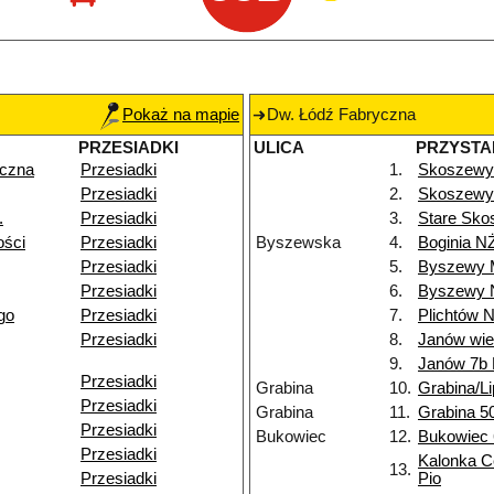
Pokaż na mapie
Dw. Łódź Fabryczna
PRZESIADKI
ULICA
PRZYSTA
yczna
Przesiadki
1.
Skoszewy
Przesiadki
2.
Skoszewy 
.
Przesiadki
3.
Stare Sko
ości
Przesiadki
Byszewska
4.
Boginia N
Przesiadki
5.
Byszewy 
Przesiadki
6.
Byszewy 
go
Przesiadki
7.
Plichtów 
Przesiadki
8.
Janów wi
9.
Janów 7b
Przesiadki
Grabina
10.
Grabina/L
Przesiadki
Grabina
11.
Grabina 5
Przesiadki
Bukowiec
12.
Bukowiec
Przesiadki
Kalonka C
13.
Przesiadki
Pio