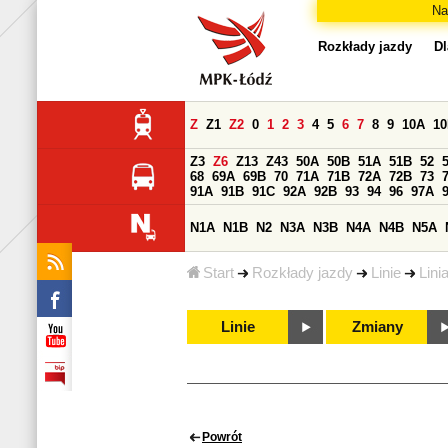
Na
Rozkłady jazdy
Dl
Z
Z1
Z2
0
1
2
3
4
5
6
7
8
9
10A
1
Z3
Z6
Z13
Z43
50A
50B
51A
51B
52
68
69A
69B
70
71A
71B
72A
72B
73
91A
91B
91C
92A
92B
93
94
96
97A
N1A
N1B
N2
N3A
N3B
N4A
N4B
N5A
Start
Rozkłady jazdy
Linie
Lini
Linie
Zmiany
Powrót