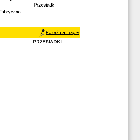
Przesiadki
Fabryczna
Pokaż na mapie
PRZESIADKI