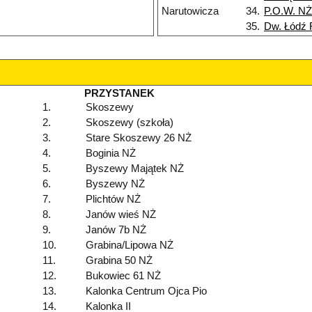
Narutowicza
34.
P.O.W. NŻ
35.
Dw. Łódź 
PRZYSTANEK
1.
Skoszewy
2.
Skoszewy (szkoła)
3.
Stare Skoszewy 26 NŻ
4.
Boginia NŻ
5.
Byszewy Majątek NŻ
6.
Byszewy NŻ
7.
Plichtów NŻ
8.
Janów wieś NŻ
9.
Janów 7b NŻ
10.
Grabina/Lipowa NŻ
11.
Grabina 50 NŻ
12.
Bukowiec 61 NŻ
13.
Kalonka Centrum Ojca Pio
14.
Kalonka II