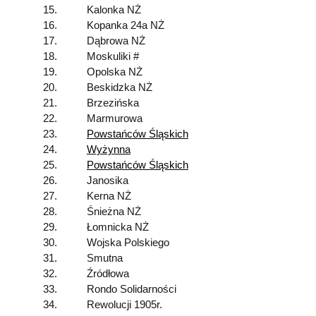
15.
Kalonka NŻ
16.
Kopanka 24a NŻ
17.
Dąbrowa NŻ
18.
Moskuliki #
19.
Opolska NŻ
20.
Beskidzka NŻ
21.
Brzezińska
22.
Marmurowa
23.
Powstańców Śląskich
24.
Wyżynna
25.
Powstańców Śląskich
26.
Janosika
27.
Kerna NŻ
28.
Śnieżna NŻ
29.
Łomnicka NŻ
30.
Wojska Polskiego
31.
Smutna
32.
Źródłowa
33.
Rondo Solidarności
34.
Rewolucji 1905r.