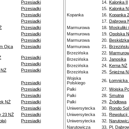
Przesiadki
14.
Kalonka II
Przesiadki
15.
Kalonka 
Przesiadki
Kopanka
16.
Kopanka 
Przesiadki
17.
Dąbrowa 
Ż
Przesiadki
Marmurowa
18.
Moskuliki 
Przesiadki
Marmurowa
19.
Opolska 
Przesiadki
Marmurowa
20.
Beskidzk
um Ojca
Przesiadki
Marmurowa
21.
Brzezińsk
Brzezińska
22.
Marmuro
Ż
Przesiadki
Brzezińska
23.
Janosika
Przesiadki
Brzezińska
24.
Kerna NŻ
 NŻ
Przesiadki
Brzezińska
25.
Śnieżna 
Wojska
26.
Łomnicka
Przesiadki
Polskiego
Przesiadki
Palki
27.
Wojska Po
Przesiadki
Palki
28.
Smutna
ek NŻ
Przesiadki
Palki
29.
Źródłowa
Przesiadki
Uniwersytecka
30.
Rondo Sol
y 23 NŻ
Przesiadki
Uniwersytecka
31.
Rewolucji 
ła)
Przesiadki
Uniwersytecka
32.
Narutowic
Narutowicza
33.
Pl. Dąbro