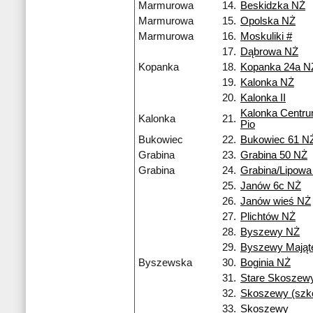
Marmurowa
14.
Beskidzka NŻ
Marmurowa
15.
Opolska NŻ
Marmurowa
16.
Moskuliki #
17.
Dąbrowa NŻ
Kopanka
18.
Kopanka 24a N
19.
Kalonka NŻ
20.
Kalonka II
Kalonka Centr
Kalonka
21.
Pio
Bukowiec
22.
Bukowiec 61 N
Grabina
23.
Grabina 50 NŻ
Grabina
24.
Grabina/Lipowa
25.
Janów 6c NŻ
26.
Janów wieś NŻ
27.
Plichtów NŻ
28.
Byszewy NŻ
29.
Byszewy Mająt
Byszewska
30.
Boginia NŻ
31.
Stare Skoszew
32.
Skoszewy (szko
33.
Skoszewy