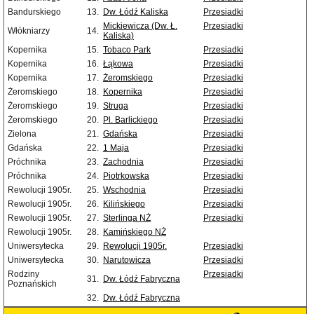
Bandurskiego
13.
Dw. Łódź Kaliska
Przesiadki
Mickiewicza (Dw. Ł.
Przesiadki
Włókniarzy
14.
Kaliska)
Kopernika
15.
Tobaco Park
Przesiadki
Kopernika
16.
Łąkowa
Przesiadki
Kopernika
17.
Żeromskiego
Przesiadki
Żeromskiego
18.
Kopernika
Przesiadki
Żeromskiego
19.
Struga
Przesiadki
Żeromskiego
20.
Pl. Barlickiego
Przesiadki
Zielona
21.
Gdańska
Przesiadki
Gdańska
22.
1 Maja
Przesiadki
Próchnika
23.
Zachodnia
Przesiadki
Próchnika
24.
Piotrkowska
Przesiadki
Rewolucji 1905r.
25.
Wschodnia
Przesiadki
Rewolucji 1905r.
26.
Kilińskiego
Przesiadki
Rewolucji 1905r.
27.
Sterlinga NŻ
Przesiadki
Rewolucji 1905r.
28.
Kamińskiego NŻ
Uniwersytecka
29.
Rewolucji 1905r.
Przesiadki
Uniwersytecka
30.
Narutowicza
Przesiadki
Rodziny
Przesiadki
31.
Dw. Łódź Fabryczna
Poznańskich
32.
Dw. Łódź Fabryczna