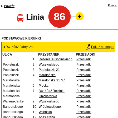
Pomoc
Powrót
86
Linia
PODSTAWOWE KIERUNKI
Dw. Łódź Fabryczna
Pokaż na mapie
ULICA
PRZYSTANEK
PRZESIADKI
1.
Retkinia Kusocińskiego
Przesiadki
Popiełuszki
2.
Wyszyńskiego
Przesiadki
Popiełuszki
3.
Popiełuszki 21
Przesiadki
Popiełuszki
4.
Maratońska
Przesiadki
Maratońska
5.
Maratońska 91 NŻ
Przesiadki
Maratońska
6.
Plocka
Przesiadki
Maratońska
7.
Dw. Łódź Retkinia
Przesiadki
Maratońska
8.
Obywatelska
Przesiadki
Waltera-Janke
9.
Wyszyńskiego
Przesiadki
Bandurskiego
10.
Wróblewskiego
Przesiadki
Bandurskiego
11.
Wileńska
Przesiadki
Bandurskiego
12.
Atlas Arena
Przesiadki