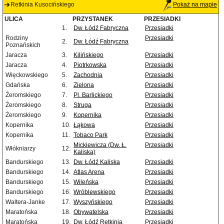
Retkinia Kusocińskiego
Pokaż na mapie
ULICA
PRZYSTANEK
PRZESIADKI
1.
Dw. Łódź Fabryczna
Przesiadki
Rodziny
Przesiadki
2.
Dw. Łódź Fabryczna
Poznańskich
Jaracza
3.
Kilińskiego
Przesiadki
Jaracza
4.
Piotrkowska
Przesiadki
Więckowskiego
5.
Zachodnia
Przesiadki
Gdańska
6.
Zielona
Przesiadki
Żeromskiego
7.
Pl. Barlickiego
Przesiadki
Żeromskiego
8.
Struga
Przesiadki
Żeromskiego
9.
Kopernika
Przesiadki
Kopernika
10.
Łąkowa
Przesiadki
Kopernika
11.
Tobaco Park
Przesiadki
Mickiewicza (Dw. Ł.
Przesiadki
Włókniarzy
12.
Kaliska)
Bandurskiego
13.
Dw. Łódź Kaliska
Przesiadki
Bandurskiego
14.
Atlas Arena
Przesiadki
Bandurskiego
15.
Wileńska
Przesiadki
Bandurskiego
16.
Wróblewskiego
Przesiadki
Waltera-Janke
17.
Wyszyńskiego
Przesiadki
Maratońska
18.
Obywatelska
Przesiadki
Maratońska
19.
Dw. Łódź Retkinia
Przesiadki