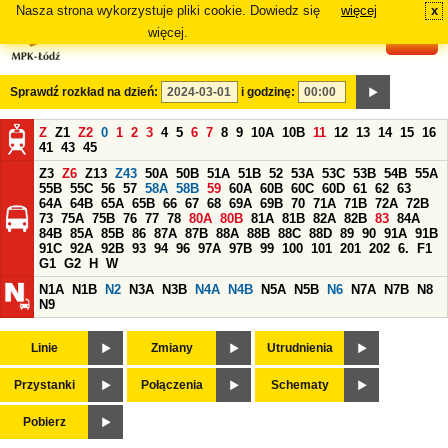
Nasza strona wykorzystuje pliki cookie. Dowiedz się
więcej
x
#
więcej.
Sprawdź rozkład na dzień:
i godzinę:
Z
Z1
Z2
0
1
2
3
4
5
6
7
8
9
10A
10B
11
12
13
14
15
16
41
43
45
Z3
Z6
Z13
Z43
50A
50B
51A
51B
52
53A
53C
53B
54B
55A
55B
55C
56
57
58A
58B
59
60A
60B
60C
60D
61
62
63
64A
64B
65A
65B
66
67
68
69A
69B
70
71A
71B
72A
72B
73
75A
75B
76
77
78
80A
80B
81A
81B
82A
82B
83
84A
84B
85A
85B
86
87A
87B
88A
88B
88C
88D
89
90
91A
91B
91C
92A
92B
93
94
96
97A
97B
99
100
101
201
202
6.
F1
G1
G2
H
W
N1A
N1B
N2
N3A
N3B
N4A
N4B
N5A
N5B
N6
N7A
N7B
N8
N9
Linie
Zmiany
Utrudnienia
Przystanki
Połączenia
Schematy
Pobierz