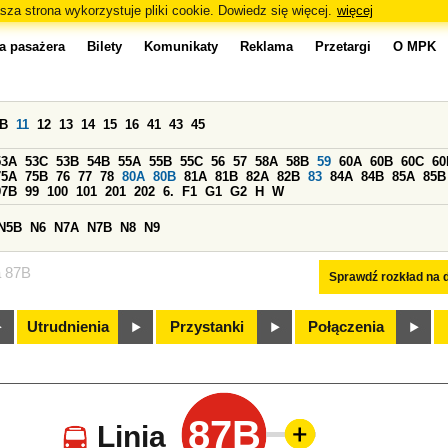
sza strona wykorzystuje pliki cookie. Dowiedz się więcej.
więcej
a pasażera
Bilety
Komunikaty
Reklama
Przetargi
O MPK
0B
11
12
13
14
15
16
41
43
45
53A
53C
53B
54B
55A
55B
55C
56
57
58A
58B
59
60A
60B
60C
60
75A
75B
76
77
78
80A
80B
81A
81B
82A
82B
83
84A
84B
85A
85B
97B
99
100
101
201
202
6.
F1
G1
G2
H
W
N5B
N6
N7A
N7B
N8
N9
a 87B
Sprawdź rozkład na d
Utrudnienia
Przystanki
Połączenia
87B
Linia