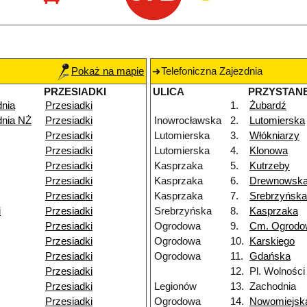
Pokaż na mapie
Telefoniczna Zajezdnia
PRZESIADKI
ULICA
PRZYSTAN
dnia
Przesiadki
1.
Żubardź
dnia NŻ
Przesiadki
Inowrocławska
2.
Lutomierska
Przesiadki
Lutomierska
3.
Włókniarzy
Przesiadki
Lutomierska
4.
Klonowa
Przesiadki
Kasprzaka
5.
Kutrzeby
Przesiadki
Kasprzaka
6.
Drewnowsk
Przesiadki
Kasprzaka
7.
Srebrzyńska
i
Przesiadki
Srebrzyńska
8.
Kasprzaka
Przesiadki
Ogrodowa
9.
Cm. Ogrodo
Przesiadki
Ogrodowa
10.
Karskiego
Przesiadki
Ogrodowa
11.
Gdańska
Przesiadki
12.
Pl. Wolności
Przesiadki
Legionów
13.
Zachodnia
Przesiadki
Ogrodowa
14.
Nowomiejsk