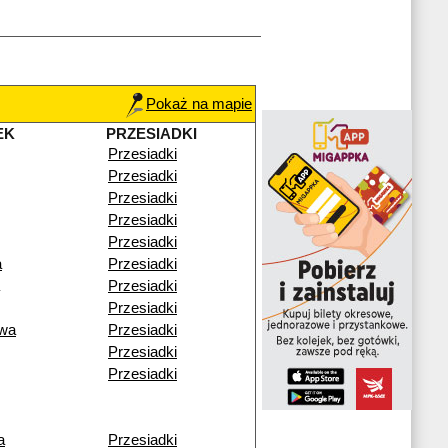
Pokaż na mapie
EK
PRZESIADKI
Przesiadki
Przesiadki
Przesiadki
Przesiadki
Przesiadki
a
Przesiadki
Przesiadki
Przesiadki
wa
Przesiadki
Przesiadki
Przesiadki
a
Przesiadki