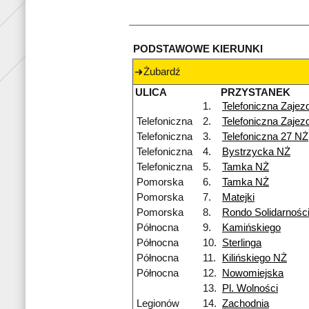
PODSTAWOWE KIERUNKI
Żubardź
ULICA
PRZYSTANEK
1.
Telefoniczna Zajez
Telefoniczna
2.
Telefoniczna Zajez
Telefoniczna
3.
Telefoniczna 27 NŻ
Telefoniczna
4.
Bystrzycka NŻ
Telefoniczna
5.
Tamka NŻ
Pomorska
6.
Tamka NŻ
Pomorska
7.
Matejki
Pomorska
8.
Rondo Solidarnośc
Północna
9.
Kamińskiego
Północna
10.
Sterlinga
Północna
11.
Kilińskiego NŻ
Północna
12.
Nowomiejska
13.
Pl. Wolności
Legionów
14.
Zachodnia