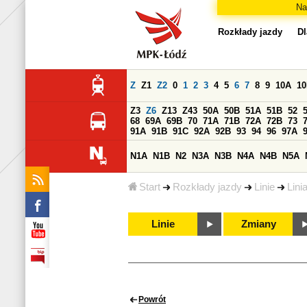
Na
Rozkłady jazdy
Dl
Z
Z1
Z2
0
1
2
3
4
5
6
7
8
9
10A
1
Z3
Z6
Z13
Z43
50A
50B
51A
51B
52
68
69A
69B
70
71A
71B
72A
72B
73
91A
91B
91C
92A
92B
93
94
96
97A
N1A
N1B
N2
N3A
N3B
N4A
N4B
N5A
Start
Rozkłady jazdy
Linie
Lini
Linie
Zmiany
Powrót