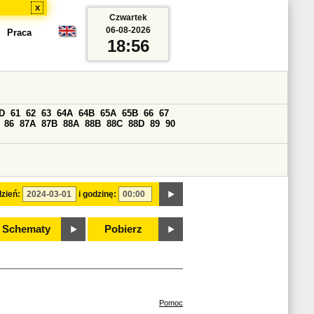
x
Czwartek
06-08-2026
Praca
18:56
D
61
62
63
64A
64B
65A
65B
66
67
86
87A
87B
88A
88B
88C
88D
89
90
zień:
i godzinę:
Schematy
Pobierz
Pomoc