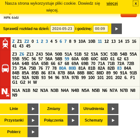
Nasza strona wykorzystuje pliki cookie. Dowiedz się
więcej
x
#
więcej.
Sprawdź rozkład na dzień:
i godzinę:
Z
Z1
Z2
0
1
2
3
4
5
6
7
8
9
10A
10B
11
12
13
14
15
16
41
43
45
Z3
Z6
Z13
Z43
50A
50B
51A
51B
52
53A
53C
53B
54B
55A
55B
55C
56
57
58A
58B
59
60A
60B
60C
60D
61
62
63
64A
64B
65A
65B
66
67
68
69A
69B
70
71A
71B
72A
72B
73
75A
75B
76
77
78
80A
80B
81A
81B
82A
82B
83
84A
84B
85A
85B
86
87A
87B
88A
88B
88C
88D
89
90
91A
91B
91C
92A
92B
93
94
96
97A
97B
99
100
101
201
202
6.
F1
G1
G2
H
W
N1A
N1B
N2
N3A
N3B
N4A
N4B
N5A
N5B
N6
N7A
N7B
N8
N9
Linie
Zmiany
Utrudnienia
Przystanki
Połączenia
Schematy
Pobierz