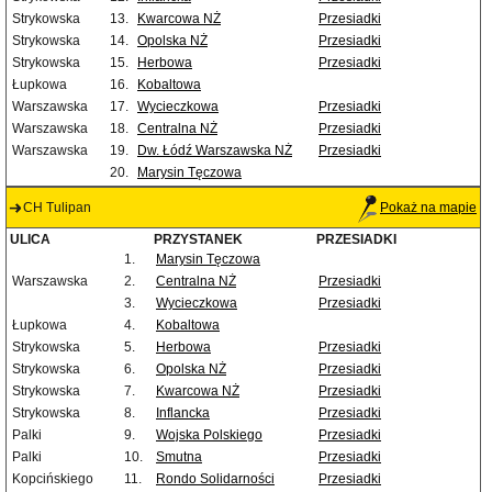
Strykowska
13.
Kwarcowa NŻ
Przesiadki
Strykowska
14.
Opolska NŻ
Przesiadki
Strykowska
15.
Herbowa
Przesiadki
Łupkowa
16.
Kobaltowa
Warszawska
17.
Wycieczkowa
Przesiadki
Warszawska
18.
Centralna NŻ
Przesiadki
Warszawska
19.
Dw. Łódź Warszawska NŻ
Przesiadki
20.
Marysin Tęczowa
CH Tulipan
Pokaż na mapie
ULICA
PRZYSTANEK
PRZESIADKI
1.
Marysin Tęczowa
Warszawska
2.
Centralna NŻ
Przesiadki
3.
Wycieczkowa
Przesiadki
Łupkowa
4.
Kobaltowa
Strykowska
5.
Herbowa
Przesiadki
Strykowska
6.
Opolska NŻ
Przesiadki
Strykowska
7.
Kwarcowa NŻ
Przesiadki
Strykowska
8.
Inflancka
Przesiadki
Palki
9.
Wojska Polskiego
Przesiadki
Palki
10.
Smutna
Przesiadki
Kopcińskiego
11.
Rondo Solidarności
Przesiadki