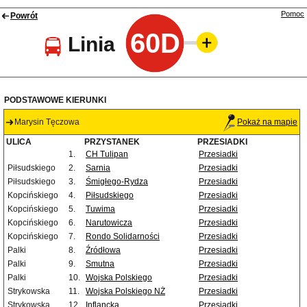
Pomoc
Powrót
60D
Linia
PODSTAWOWE KIERUNKI
Marysin Tęczowa
Pokaż na mapie
ULICA
PRZYSTANEK
PRZESIADKI
1.
CH Tulipan
Przesiadki
Piłsudskiego
2.
Sarnia
Przesiadki
Piłsudskiego
3.
Śmigłego-Rydza
Przesiadki
Kopcińskiego
4.
Piłsudskiego
Przesiadki
Kopcińskiego
5.
Tuwima
Przesiadki
Kopcińskiego
6.
Narutowicza
Przesiadki
Kopcińskiego
7.
Rondo Solidarności
Przesiadki
Palki
8.
Źródłowa
Przesiadki
Palki
9.
Smutna
Przesiadki
Palki
10.
Wojska Polskiego
Przesiadki
Strykowska
11.
Wojska Polskiego NŻ
Przesiadki
Strykowska
12.
Inflancka
Przesiadki